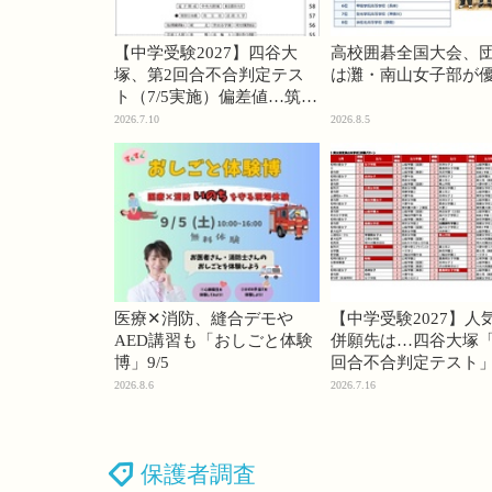
【中学受験2027】四谷大
高校囲碁全国大会、
塚、第2回合不合判定テス
は灘・南山女子部が
ト（7/5実施）偏差値…筑駒
74・桜蔭70＜PR＞
2026.7.10
2026.8.5
医療✕消防、縫合デモや
【中学受験2027】人
AED講習も「おしごと体験
併願先は…四谷大塚「
博」9/5
回合不合判定テスト
2026.8.6
2026.7.16
保護者調査