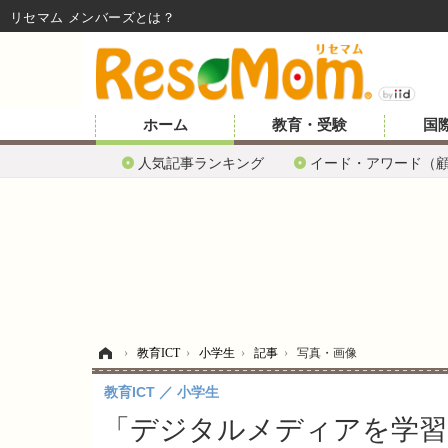
リセマム メンバーズ
ホーム
教育・受験
国
人気記事ランキング
イード・アワード（
ホーム
›
教育ICT
›
小学生
›
記事
›
写真・画像
教育ICT
小学生
「デジタルメディアを学習で