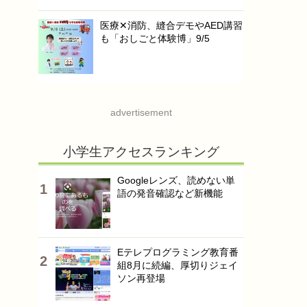
医療✕消防、縫合デモやAED講習
も「おしごと体験博」9/5
advertisement
小学生アクセスランキング
Googleレンズ、読めない単
語の発音確認など新機能
Eテレプログラミング教育番
組8月に続編、厚切りジェイ
ソン再登場