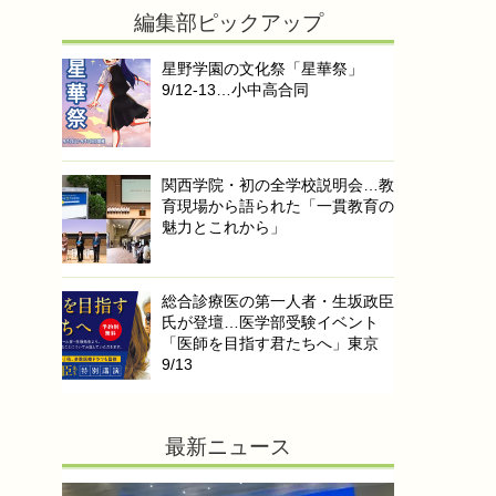
編集部ピックアップ
星野学園の文化祭「星華祭」
9/12-13…小中高合同
関西学院・初の全学校説明会…教
育現場から語られた「一貫教育の
魅力とこれから」
総合診療医の第一人者・生坂政臣
氏が登壇…医学部受験イベント
「医師を目指す君たちへ」東京
9/13
最新ニュース