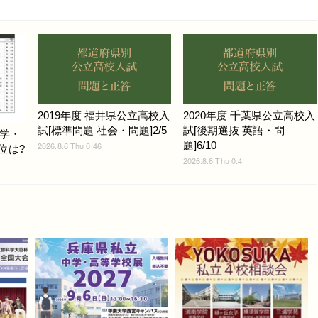
2019年度 福井県公立高校入
2020年度 千葉県公立高校入
試[標準問題 社会・問題]2/5
試[後期選抜 英語・問
学・
題]6/10
2026.8.6 Thu 0:46
位は?
2026.8.6 Thu 0:4