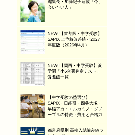
編集長・加藤紀子連載「今、
会いたい人」
NEW!!【首都圏・中学受験】
SAPIX 上位校偏差値＜2027
年度版（2026年4月）
NEW!!【関西・中学受験】浜
学園「小6合否判定テスト」
偏差値一覧
【中学受験の塾選び】
SAPIX・日能研・四谷大塚・
早稲アカ・エルカミノ・グノ
ーブルの特徴・費用と合格力
都道府県別 高校入試偏差値ラ