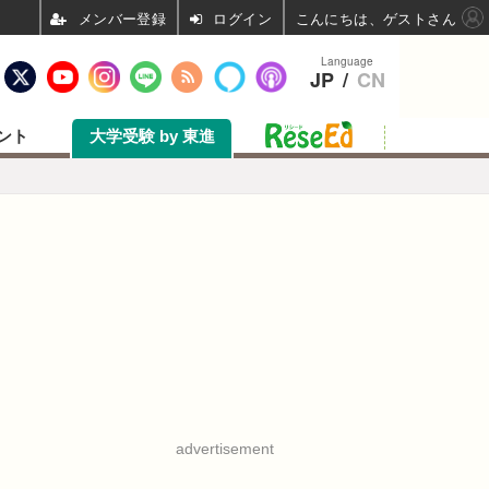
ログイン
こんにちは、ゲストさん
Language
JP
/
CN
ント
大学受験 by 東進
advertisement