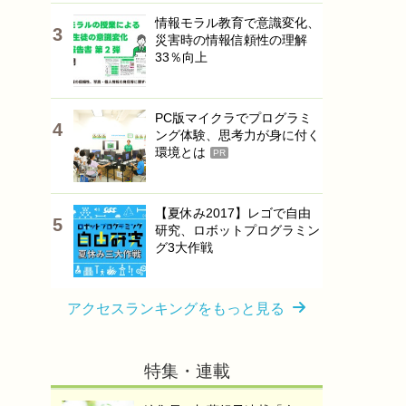
情報モラル教育で意識変化、
災害時の情報信頼性の理解
33％向上
PC版マイクラでプログラミ
ング体験、思考力が身に付く
環境とは
PR
【夏休み2017】レゴで自由
研究、ロボットプログラミン
グ3大作戦
アクセスランキングをもっと見る
特集・連載