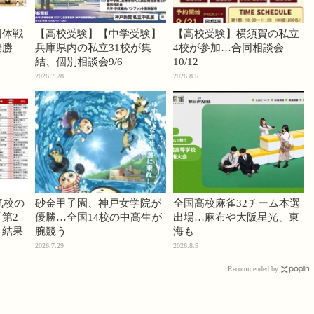
団体戦
【高校受験】【中学受験】
【高校受験】横須賀の私立
優勝
兵庫県内の私立31校が集
4校が参加…合同相談会
結、個別相談会9/6
10/12
2026.7.28
2026.8.5
気校の
砂金甲子園、神戸女学院が
全国高校麻雀32チーム本選
第2
優勝…全国14校の中高生が
出場…麻布や大阪星光、東
」結果
腕競う
海も
2026.7.29
2026.8.5
Recommended by