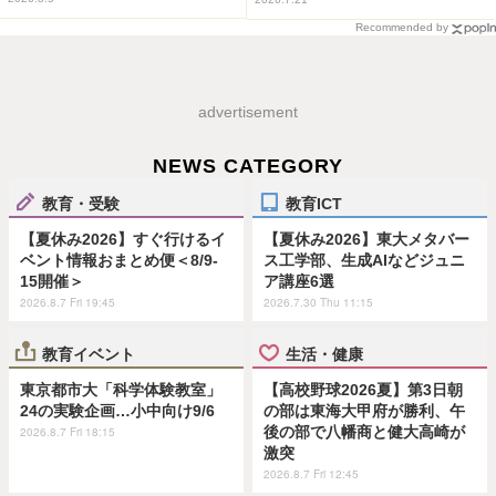
Recommended by
advertisement
NEWS CATEGORY
教育・受験
教育ICT
【夏休み2026】すぐ行けるイ
【夏休み2026】東大メタバー
ベント情報おまとめ便＜8/9-
ス工学部、生成AIなどジュニ
15開催＞
ア講座6選
2026.8.7 Fri 19:45
2026.7.30 Thu 11:15
教育イベント
生活・健康
東京都市大「科学体験教室」
【高校野球2026夏】第3日朝
24の実験企画…小中向け9/6
の部は東海大甲府が勝利、午
後の部で八幡商と健大高崎が
2026.8.7 Fri 18:15
激突
2026.8.7 Fri 12:45