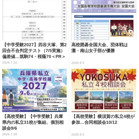
【中学受験2027】四谷大塚、第2
高校囲碁全国大会、団体戦は
回合不合判定テスト（7/5実施）
灘・南山女子部が優勝
偏差値…筑駒74・桜蔭70＜PR＞
2026.7.10
2026.8.5
【高校受験】【中学受験】兵庫
【高校受験】横須賀の私立4校が
県内の私立31校が集結、個別相
参加…合同相談会10/12
談会9/6
2026.7.28
2026.8.5