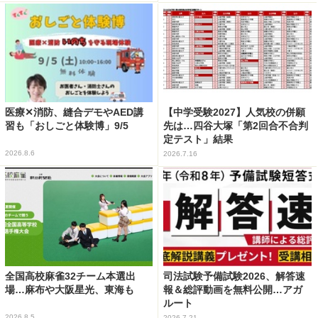
医療✕消防、縫合デモやAED講
【中学受験2027】人気校の併願
習も「おしごと体験博」9/5
先は…四谷大塚「第2回合不合判
定テスト」結果
2026.8.6
2026.7.16
全国高校麻雀32チーム本選出
司法試験予備試験2026、解答速
場…麻布や大阪星光、東海も
報＆総評動画を無料公開…アガ
ルート
2026.8.5
2026.7.21