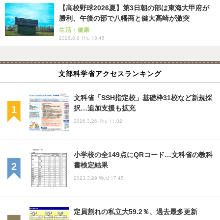
【高校野球2026夏】第3日朝の部は東海大甲府が
勝利、午後の部で八幡商と健大高崎が激突
生活・健康
2026.8.6 Thu 18:45
文部科学省アクセスランキング
文科省「SSH指定校」基礎枠31校など新規採
択…追加支援も拡充
2026.3.26 Thu 11:02
小学校の全149点にQRコード…文科省の教科
書検定結果
2023.3.29 Wed 17:45
定員割れの私立大59.2％、過去最多更新