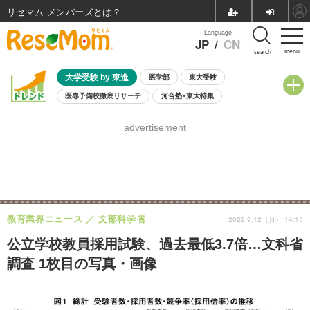
リセマム メンバーズ
Language
JP
/
CN
menu
search
大学受験 by 東進
医学部
東大受験
医専予備校徹底リサーチ
河合塾×東大特集
親子で考える大学選び
高校受験
中学受験
小学校受験
advertisement
共通テスト
夏休み
8月開催学校説明会・相談会
8月開催イベント・WS
全国公立高校 過去問
人気記事
自由研究教材（小学生向け）
自由研究教材（中学生向け）
ランキング
教育業界ニュース
文部科学省
2022.9.12（月） 14:15
公立学校教員採用試験、過去最低3.7倍…文科省
調査 1枚目の写真・画像