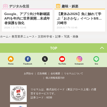
デジタル生活
趣味・娯楽
Google、アプリ向け年齢確認
【夏休み2026】魚に触れて学
APIを年内に世界展開…未成年
ぶ「おさかな」イベント8/8…
者保護を強化
川崎市
2026.7.31 Fri 13:45
2026.8.7 Fri 10:45
ホーム
›
教育業界ニュース
›
文部科学省
›
記事
›
写真・画像
TOP
Home
Facebook
X
YouTube
Instagram
line
お問合せ
広告掲載
会社概要
リセマムについて
個人情報保護方針
リセマムは、株式会社イード（東証グロース上場）の運
営するサービスです。
証券コード：6038