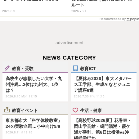
ルート
2026.8.5
2026.7.21
Recommended by
advertisement
NEWS CATEGORY
教育・受験
教育ICT
高校生が志願したい大学・九
【夏休み2026】東大メタバー
州沖縄…2位は九州大、1位
ス工学部、生成AIなどジュニ
は？
ア講座6選
2026.8.10 Mon 11:15
2026.7.30 Thu 11:15
教育イベント
生活・健康
東京都市大「科学体験教室」
【高校野球2026夏】花巻東・
24の実験企画…小中向け9/6
岡山学芸館・鳴門渦潮・霞ケ
浦が勝利、第6日は横浜vs沖
2026.8.7 Fri 18:15
縄尚学ほか