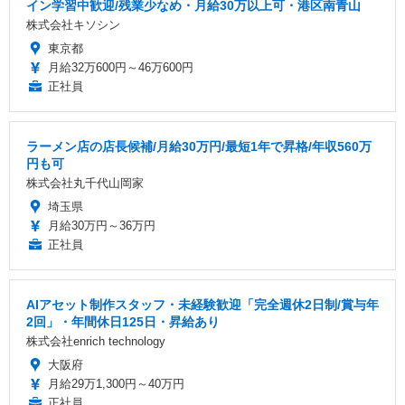
イン学習中歓迎/残業少なめ・月給30万以上可・港区南青山
株式会社キソシン
東京都
月給32万600円～46万600円
正社員
ラーメン店の店長候補/月給30万円/最短1年で昇格/年収560万
円も可
株式会社丸千代山岡家
埼玉県
月給30万円～36万円
正社員
AIアセット制作スタッフ・未経験歓迎「完全週休2日制/賞与年
2回」・年間休日125日・昇給あり
株式会社enrich technology
大阪府
月給29万1,300円～40万円
正社員