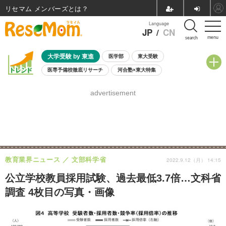
リセマム メンバーズ
Language
JP
/
CN
menu
search
大学受験 by 東進
医学部
東大受験
医専予備校徹底リサーチ
河合塾×東大特集
親子で考える大学選び
高校受験
中学受験
小学校受験
advertisement
共通テスト
夏休み
8月開催学校説明会・相談会
8月開催イベント・WS
全国公立高校 過去問
人気記事
自由研究教材（小学生向け）
自由研究教材（中学生向け）
ランキング
教育業界ニュース
文部科学省
2022.9.12（月） 14:15
公立学校教員採用試験、過去最低3.7倍…文科省
調査 4枚目の写真・画像