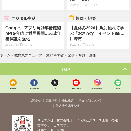
2026.8.10 Mon 7:15
デジタル生活
趣味・娯楽
Google、アプリ向け年齢確認
【夏休み2026】魚に触れて学
APIを年内に世界展開…未成年
ぶ「おさかな」イベント8/8…
者保護を強化
川崎市
2026.7.31 Fri 13:45
2026.8.7 Fri 10:45
ホーム
›
教育業界ニュース
›
文部科学省
›
記事
›
写真・画像
TOP
Home
Facebook
X
YouTube
Instagram
line
お問合せ
広告掲載
会社概要
リセマムについて
個人情報保護方針
リセマムは、株式会社イード（東証グロース上場）の運
営するサービスです。
証券コード：6038