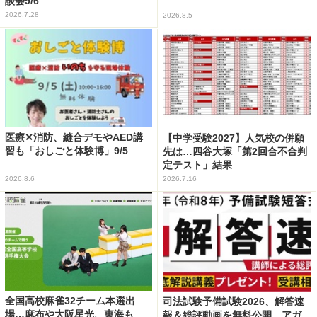
談会9/6
2026.7.28
2026.8.5
医療✕消防、縫合デモやAED講
【中学受験2027】人気校の併願
習も「おしごと体験博」9/5
先は…四谷大塚「第2回合不合判
定テスト」結果
2026.8.6
2026.7.16
全国高校麻雀32チーム本選出
司法試験予備試験2026、解答速
場…麻布や大阪星光、東海も
報＆総評動画を無料公開…アガ