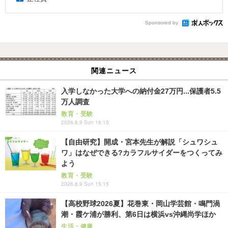
Sponsored by
関連ニュース
入学しなかった大学への納付金27万円...保護者5.5
万人調査
教育・受験
2026.8.9 Sun 16:15
【自由研究】開成・宮本先生が解説「シュワシュ
ワ」はなぜできる?カラフルサイダーをつくってみ
よう
教育・受験
2026.8.9 Sun 15:15
【高校野球2026夏】花巻東・岡山学芸館・鳴門渦
潮・霞ケ浦が勝利、第6日は横浜vs沖縄尚学ほか
生活・健康