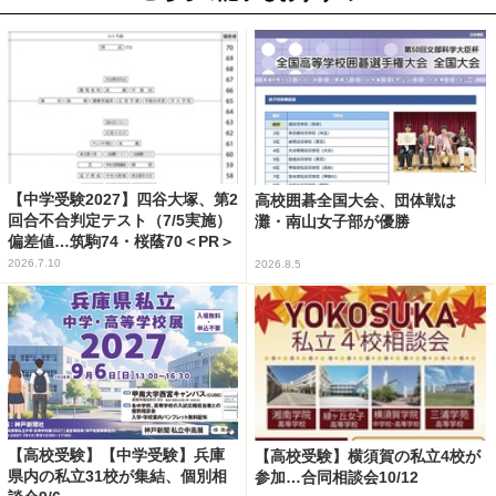
【中学受験2027】四谷大塚、第2
高校囲碁全国大会、団体戦は
回合不合判定テスト（7/5実施）
灘・南山女子部が優勝
偏差値…筑駒74・桜蔭70＜PR＞
2026.7.10
2026.8.5
【高校受験】【中学受験】兵庫
【高校受験】横須賀の私立4校が
県内の私立31校が集結、個別相
参加…合同相談会10/12