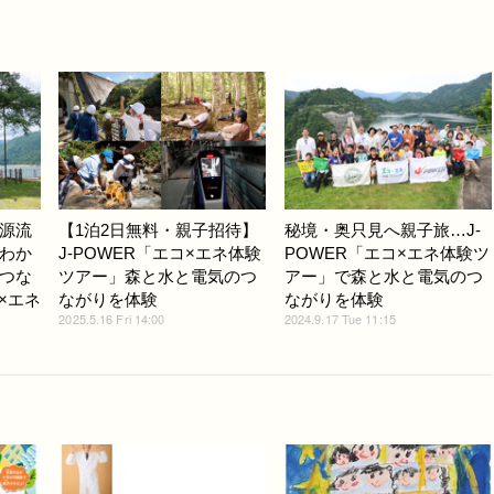
源流
【1泊2日無料・親子招待】
秘境・奥只見へ親子旅…J-
わか
J-POWER「エコ×エネ体験
POWER「エコ×エネ体験ツ
つな
ツアー」森と水と電気のつ
アー」で森と水と電気のつ
コ×エネ
ながりを体験
ながりを体験
2025.5.16 Fri 14:00
2024.9.17 Tue 11:15