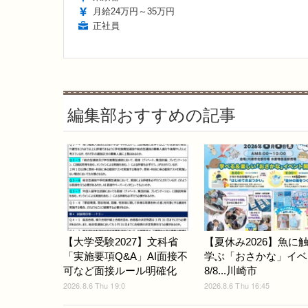
月給24万円～35万円
正社員
編集部おすすめの記事
【大学受験2027】文科省
【夏休み2026】魚に
「実施要項Q&A」AI面接不
学ぶ「おさかな」イベ
可など面接ルール明確化
8/8...川崎市
2026.8.6 Thu 19:0
2026.8.6 Thu 16:45