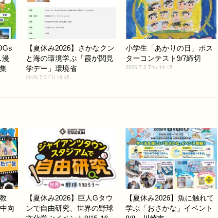
Gs
【夏休み2026】さかなクン
小学生「あかりの日」ポス
…漫
と海の環境学ぶ「霞が関見
ターコンテスト9/7締切
2026.7.2 Thu 14:15
集
学デー」環境省
2026.7.3 Fri 18:45
教
【夏休み2026】巨人Gタウ
【夏休み2026】魚に触れて
小中向
ンで自由研究、世界の野球
学ぶ「おさかな」イベント