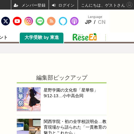
ログイン
こんにちは、ゲストさん
Language
JP
/
CN
ント
大学受験 by 東進
編集部ピックアップ
星野学園の文化祭「星華祭」
9/12-13…小中高合同
関西学院・初の全学校説明会…教
育現場から語られた「一貫教育の
魅力とこれから」