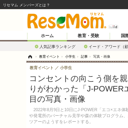
リセマム メンバーズ
ホーム
教育・受験
国
人気記事ランキング
イード・アワード（
ホーム
›
教育イベント
›
小学生
›
記事
›
写真・画像
教育イベント
小学生
コンセントの向こう側を親
りがわかった「J-POWER
目の写真・画像
2022年8月9日と10日にJ-POWER「エコ×エ
や発電所のバーチャル見学や森の体験プログラム、
ツアーのようすをレポートする。