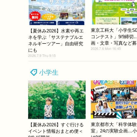
東京工科大「小学生SD
【夏休み2026】水素や再エ
コンテスト」9/9締切
ネを学ぶ「サステナブルエ
画・文章・写真など募
ネルギーツアー」自由研究
2026.7.6 Mon 16:45
にも
2026.7.9 Thu 9:15
小学生
東京都市大「科学体験
【夏休み2026】すぐ行ける
室」24の実験企画…
イベント情報おまとめ便＜