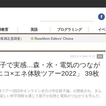
際教育
英語
プログラミング
イベ
顧客満足度調査）
ReseMom Editors' Choice
2022.9.14 Wed 10:15
PR
子で実感…森・水・電気のつなが
エコ×エネ体験ツアー2022」 39枚
ネ体験ツアー2022＠オンライン水力小学生親子編」が開催され、ダム
楽しい科学実験を通じて親子が自然と電気のつながりを学んだ。