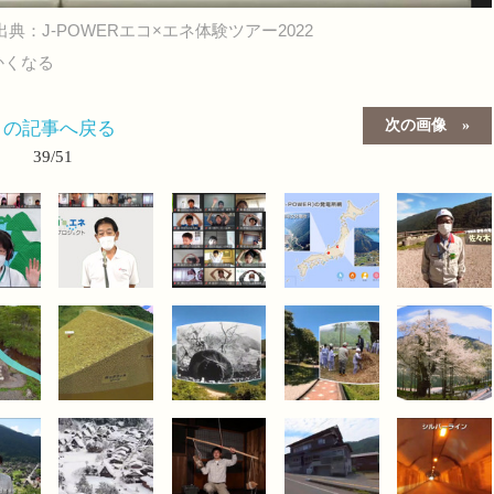
出典：J-POWERエコ×エネ体験ツアー2022
かくなる
次の画像
この記事へ戻る
39/51