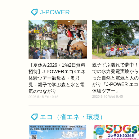
J-POWER
親子ずぶ濡れで夢中！
【夏休み2026・1泊2日無料
での水力発電実験から
招待】J-POWERエコ×エネ
った自然と電気と人の
体験ツアー御母衣・奥只
がり「J-POWER エ
見…親子で学ぶ森と水と電
体験ツアー」
気のつながり
2025.9.10 Wed 9:45
2026.5.15 Fri 10:15
エコ（省エネ・環境）