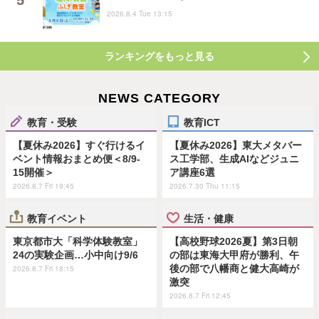
2026.8.4 Tue 13:15
ランキングをもっと見る
NEWS CATEGORY
教育・受験
教育ICT
【夏休み2026】すぐ行けるイ
【夏休み2026】東大メタバー
ベント情報おまとめ便＜8/9-
ス工学部、生成AIなどジュニ
15開催＞
ア講座6選
2026.8.7 Fri 19:45
2026.7.30 Thu 11:15
教育イベント
生活・健康
東京都市大「科学体験教室」
【高校野球2026夏】第3日朝
24の実験企画…小中向け9/6
の部は東海大甲府が勝利、午
後の部で八幡商と健大高崎が
2026.8.7 Fri 18:15
激突
2026.8.7 Fri 12:45