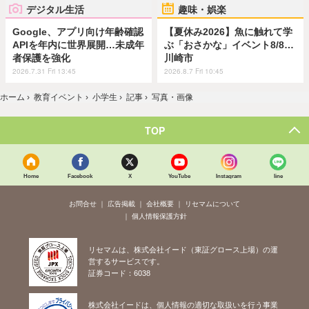
デジタル生活
趣味・娯楽
Google、アプリ向け年齢確認
【夏休み2026】魚に触れて学
APIを年内に世界展開…未成年
ぶ「おさかな」イベント8/8…
者保護を強化
川崎市
2026.7.31 Fri 13:45
2026.8.7 Fri 10:45
ホーム
›
教育イベント
›
小学生
›
記事
›
写真・画像
TOP
Home
Facebook
X
YouTube
Instagram
line
お問合せ
広告掲載
会社概要
リセマムについて
個人情報保護方針
リセマムは、株式会社イード（東証グロース上場）の運
営するサービスです。
証券コード：6038
株式会社イードは、個人情報の適切な取扱いを行う事業