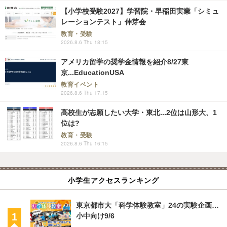
【小学校受験2027】学習院・早稲田実業「シミュ
レーションテスト」伸芽会
教育・受験
2026.8.6 Thu 18:15
アメリカ留学の奨学金情報を紹介8/27東
京...EducationUSA
教育イベント
2026.8.6 Thu 17:15
高校生が志願したい大学・東北...2位は山形大、1
位は?
教育・受験
2026.8.6 Thu 16:15
小学生アクセスランキング
東京都市大「科学体験教室」24の実験企画…
小中向け9/6