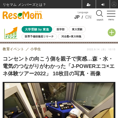
リセマム メンバーズ
Language
JP
/
CN
menu
search
大学受験 by 東進
医学部
東大受験
医専予備校徹底リサーチ
河合塾×東大特集
親子で考える大学選び
高校受験
中学受験
小学校受験
教育イベント
小学生
2022.9.14（水） 10:15
共通テスト
夏休み
8月開催学校説明会・相談会
8月開催イベント・WS
全国公立高校 過去問
人気記事
コンセントの向こう側を親子で実感…森・水・
自由研究教材（小学生向け）
自由研究教材（中学生向け）
ランキング
電気のつながりがわかった「J-POWERエコ×エ
ネ体験ツアー2022」 10枚目の写真・画像