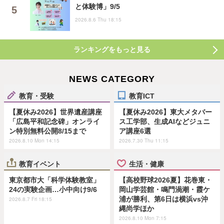
と体験博」9/5
2026.8.6 Thu 18:15
ランキングをもっと見る
NEWS CATEGORY
教育・受験
教育ICT
【夏休み2026】世界遺産講座
【夏休み2026】東大メタバー
「広島平和記念碑」オンライ
ス工学部、生成AIなどジュニ
ン特別無料公開8/15まで
ア講座6選
2026.8.10 Mon 14:15
2026.7.30 Thu 11:15
教育イベント
生活・健康
東京都市大「科学体験教室」
【高校野球2026夏】花巻東・
24の実験企画…小中向け9/6
岡山学芸館・鳴門渦潮・霞ケ
浦が勝利、第6日は横浜vs沖
2026.8.7 Fri 18:15
縄尚学ほか
2026.8.10 Mon 7:15