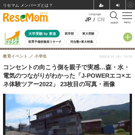
リセマム メンバーズ
Language
JP
/
CN
menu
search
大学受験 by 東進
医学部
東大受験
医専予備校徹底リサーチ
河合塾×東大特集
親子で考える大学選び
高校受験
中学受験
小学校受験
教育イベント
小学生
2022.9.14（水） 10:15
共通テスト
夏休み
8月開催学校説明会・相談会
8月開催イベント・WS
全国公立高校 過去問
人気記事
コンセントの向こう側を親子で実感…森・水・
自由研究教材（小学生向け）
自由研究教材（中学生向け）
ランキング
電気のつながりがわかった「J-POWERエコ×エ
ネ体験ツアー2022」 23枚目の写真・画像