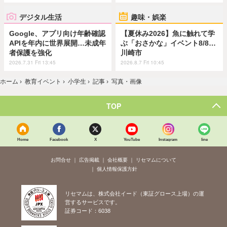
デジタル生活
趣味・娯楽
Google、アプリ向け年齢確認
【夏休み2026】魚に触れて学
APIを年内に世界展開…未成年
ぶ「おさかな」イベント8/8…
者保護を強化
川崎市
2026.7.31 Fri 13:45
2026.8.7 Fri 10:45
ホーム
›
教育イベント
›
小学生
›
記事
›
写真・画像
TOP
Home
Facebook
X
YouTube
Instagram
line
お問合せ
広告掲載
会社概要
リセマムについて
個人情報保護方針
リセマムは、株式会社イード（東証グロース上場）の運
営するサービスです。
証券コード：6038