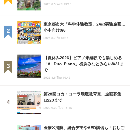
2026.8.5 Wed 13:15
東京都市大「科学体験教室」24の実験企画…
小中向け9/6
2026.8.7 Fri 18:15
【夏休み2026】ピアノ未経験でも楽しめる
「AI Duo Piano」横浜みなとみらい8/31ま
で
2026.8.6 Thu 19:45
第28回コカ・コーラ環境教育賞…企画募集
12/23まで
2022.9.20 Tue 15:15
医療✕消防、縫合デモやAED講習も「おしご