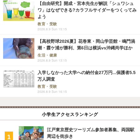
【自由研究】開成・宮本先生が解説「シュワシュ
ワ」はなぜできる?カラフルサイダーをつくってみ
よう
教育・受験
2026.8.9 Sun 15:15
【高校野球2026夏】花巻東・岡山学芸館・鳴門渦
潮・霞ケ浦が勝利、第6日は横浜vs沖縄尚学ほか
生活・健康
2026.8.9 Sun 13:15
入学しなかった大学への納付金27万円...保護者5.5
万人調査
教育・受験
2026.8.9 Sun 16:15
小学生アクセスランキング
江戸東京歴史ツーリズム参加者募集、両国駅
周辺を街歩き