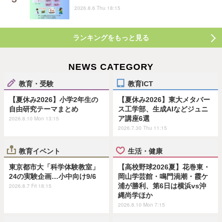
2026.8.6 Thu 18:15
ランキングをもっと見る
NEWS CATEGORY
教育・受験
教育ICT
【夏休み2026】小学2年生の
【夏休み2026】東大メタバー
自由研究テーマまとめ
ス工学部、生成AIなどジュニ
ア講座6選
2026.8.10 Mon 13:15
2026.7.30 Thu 11:15
教育イベント
生活・健康
東京都市大「科学体験教室」
【高校野球2026夏】花巻東・
24の実験企画…小中向け9/6
岡山学芸館・鳴門渦潮・霞ケ
浦が勝利、第6日は横浜vs沖
2026.8.7 Fri 18:15
縄尚学ほか
2026.8.10 Mon 7:15