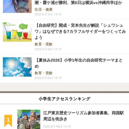
潮・霞ケ浦が勝利、第6日は横浜vs沖縄尚学ほか
生活・健康
2026.8.9 Sun 13:15
【自由研究】開成・宮本先生が解説「シュワシュ
ワ」はなぜできる?カラフルサイダーをつくってみ
よう
教育・受験
2026.8.9 Sun 15:15
【夏休み2026】小学1年生の自由研究テーマまと
め
教育・受験
2026.8.9 Sun 18:15
小学生アクセスランキング
江戸東京歴史ツーリズム参加者募集、両国駅
周辺を街歩き
2026.8.5 Wed 13:15