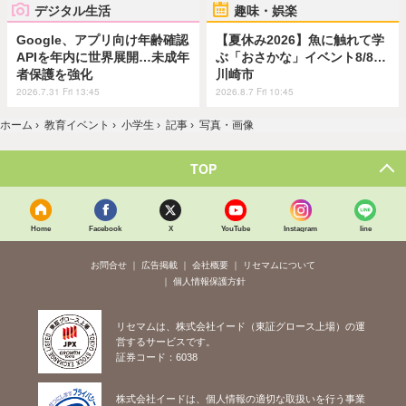
デジタル生活
趣味・娯楽
Google、アプリ向け年齢確認
【夏休み2026】魚に触れて学
APIを年内に世界展開…未成年
ぶ「おさかな」イベント8/8…
者保護を強化
川崎市
2026.7.31 Fri 13:45
2026.8.7 Fri 10:45
ホーム
›
教育イベント
›
小学生
›
記事
›
写真・画像
TOP
Home
Facebook
X
YouTube
Instagram
line
お問合せ
広告掲載
会社概要
リセマムについて
個人情報保護方針
リセマムは、株式会社イード（東証グロース上場）の運
営するサービスです。
証券コード：6038
株式会社イードは、個人情報の適切な取扱いを行う事業