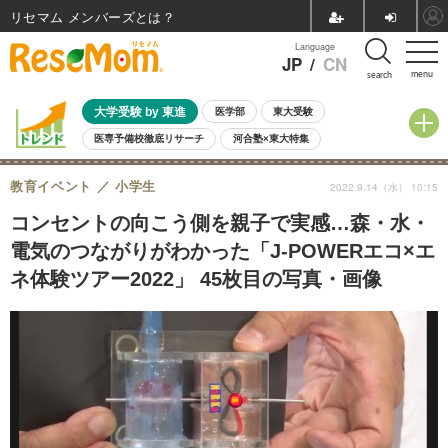
リセマム メンバーズ
Language
JP
/
CN
menu
search
大学受験 by 東進
医学部
東大受験
医専予備校徹底リサーチ
河合塾×東大特集
親子で考える大学選び
高校受験
中学受験
小学校受験
教育イベント
小学生
2022.9.14（水） 10:15
共通テスト
夏休み
8月開催学校説明会・相談会
8月開催イベント・WS
全国公立高校 過去問
人気記事
コンセントの向こう側を親子で実感…森・水・
自由研究教材（小学生向け）
自由研究教材（中学生向け）
ランキング
電気のつながりがわかった「J-POWERエコ×エ
ネ体験ツアー2022」 45枚目の写真・画像