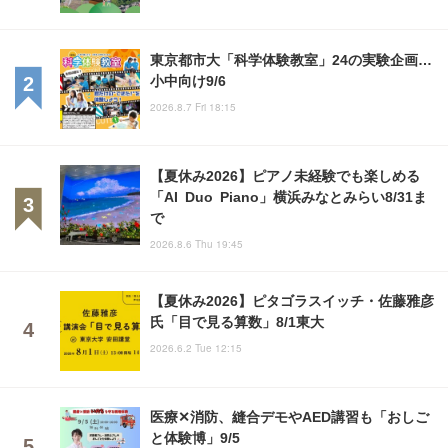
東京都市大「科学体験教室」24の実験企画…
小中向け9/6
2026.8.7 Fri 18:15
【夏休み2026】ピアノ未経験でも楽しめる
「AI Duo Piano」横浜みなとみらい8/31ま
で
2026.8.6 Thu 19:45
【夏休み2026】ピタゴラスイッチ・佐藤雅彦
氏「目で見る算数」8/1東大
2026.6.2 Tue 12:15
医療✕消防、縫合デモやAED講習も「おしご
と体験博」9/5