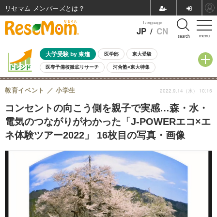
リセマム メンバーズ
Language
JP
/
CN
menu
search
大学受験 by 東進
医学部
東大受験
医専予備校徹底リサーチ
河合塾×東大特集
親子で考える大学選び
高校受験
中学受験
小学校受験
教育イベント
小学生
2022.9.14（水） 10:15
共通テスト
夏休み
8月開催学校説明会・相談会
8月開催イベント・WS
全国公立高校 過去問
人気記事
コンセントの向こう側を親子で実感…森・水・
自由研究教材（小学生向け）
自由研究教材（中学生向け）
ランキング
電気のつながりがわかった「J-POWERエコ×エ
ネ体験ツアー2022」 16枚目の写真・画像