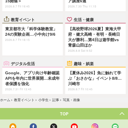
15開催＞
ア講座6選
2026.8.7 Fri 19:45
2026.7.30 Thu 11:15
教育イベント
生活・健康
東京都市大「科学体験教室」
【高校野球2026夏】東海大甲
24の実験企画…小中向け9/6
府・健大高崎・有明・長崎日
大が勝利…第4日は遊学館vs
2026.8.7 Fri 18:15
青森山田ほか
2026.8.8 Sat 9:52
デジタル生活
趣味・娯楽
Google、アプリ向け年齢確認
【夏休み2026】魚に触れて学
APIを年内に世界展開…未成年
ぶ「おさかな」イベント8/8…
者保護を強化
川崎市
2026.7.31 Fri 13:45
2026.8.7 Fri 10:45
ホーム
›
教育イベント
›
小学生
›
記事
›
写真・画像
TOP