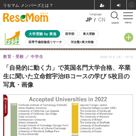
リセマム メンバーズ
Language
JP
/
CN
menu
search
大学受験 by 東進
医学部
東大受験
医専予備校徹底リサーチ
河合塾×東大特集
親子で考える大学選び
高校受験
中学受験
小学校受験
教育・受験
中学生
2022.10.5（水） 10:15
共通テスト
夏休み
8月開催学校説明会・相談会
8月開催イベント・WS
全国公立高校 過去問
人気記事
「自発的に動く力」で英国名門大学合格、卒業
自由研究教材（小学生向け）
自由研究教材（中学生向け）
ランキング
生に聞いた立命館宇治IBコースの学び 5枚目の
写真・画像