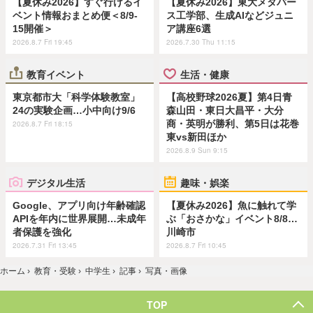
【夏休み2026】すぐ行けるイ
【夏休み2026】東大メタバー
ベント情報おまとめ便＜8/9-
ス工学部、生成AIなどジュニ
15開催＞
ア講座6選
2026.8.7 Fri 19:45
2026.7.30 Thu 11:15
教育イベント
生活・健康
東京都市大「科学体験教室」
【高校野球2026夏】第4日青
24の実験企画…小中向け9/6
森山田・東日大昌平・大分
商・英明が勝利、第5日は花巻
2026.8.7 Fri 18:15
東vs新田ほか
2026.8.9 Sun 9:15
デジタル生活
趣味・娯楽
Google、アプリ向け年齢確認
【夏休み2026】魚に触れて学
APIを年内に世界展開…未成年
ぶ「おさかな」イベント8/8…
者保護を強化
川崎市
2026.7.31 Fri 13:45
2026.8.7 Fri 10:45
ホーム
›
教育・受験
›
中学生
›
記事
›
写真・画像
TOP