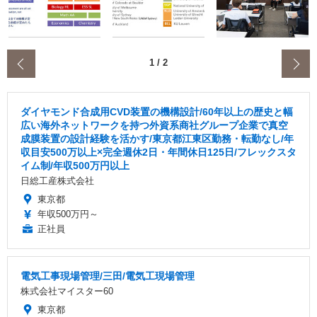
‹
1
/
2
ダイヤモンド合成用CVD装置の機構設計/60年以上の歴史と幅
広い海外ネットワークを持つ外資系商社グループ企業で真空
成膜装置の設計経験を活かす/東京都江東区勤務・転勤なし/年
収目安500万以上×完全週休2日・年間休日125日/フレックスタ
イム制/年収500万円以上
日総工産株式会社
東京都
年収500万円～
正社員
電気工事現場管理/三田/電気工現場管理
株式会社マイスター60
東京都