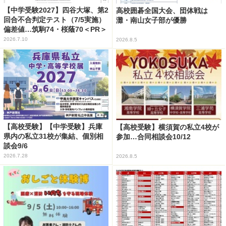
【中学受験2027】四谷大塚、第2
高校囲碁全国大会、団体戦は
回合不合判定テスト（7/5実施）
灘・南山女子部が優勝
偏差値…筑駒74・桜蔭70＜PR＞
2026.7.10
2026.8.5
【高校受験】【中学受験】兵庫
【高校受験】横須賀の私立4校が
県内の私立31校が集結、個別相
参加…合同相談会10/12
談会9/6
2026.7.28
2026.8.5