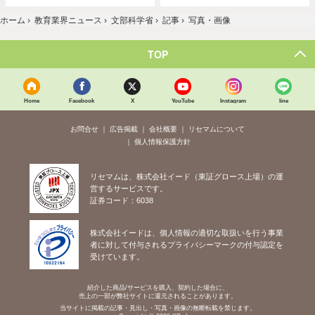
ホーム
›
教育業界ニュース
›
文部科学省
›
記事
›
写真・画像
TOP
Home
Facebook
X
YouTube
Instagram
line
お問合せ
広告掲載
会社概要
リセマムについて
個人情報保護方針
リセマムは、株式会社イード（東証グロース上場）の運
営するサービスです。
証券コード：6038
株式会社イードは、個人情報の適切な取扱いを行う事業
者に対して付与されるプライバシーマークの付与認定を
受けています。
紹介した商品/サービスを購入、契約した場合に、
売上の一部が弊社サイトに還元されることがあります。
当サイトに掲載の記事・見出し・写真・画像の無断転載を禁じます。