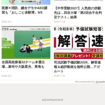
医療✕消防、縫合デモやAED講
【中学受験2027】人気校の併願
習も「おしごと体験博」9/5
先は…四谷大塚「第2回合不合判
定テスト」結果
2026.8.6
2026.7.16
全国高校麻雀32チーム本選出
司法試験予備試験2026、解答速
場…麻布や大阪星光、東海も
報＆総評動画を無料公開…アガ
ルート
2026.8.5
2026.7.21
Recommended by
advertisement