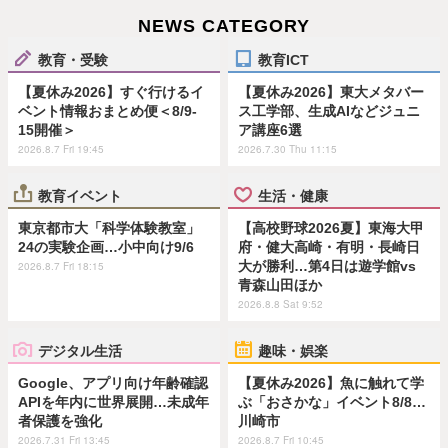
NEWS CATEGORY
教育・受験
教育ICT
【夏休み2026】すぐ行けるイ
【夏休み2026】東大メタバー
ベント情報おまとめ便＜8/9-
ス工学部、生成AIなどジュニ
15開催＞
ア講座6選
2026.8.7 Fri 19:45
2026.7.30 Thu 11:15
教育イベント
生活・健康
東京都市大「科学体験教室」
【高校野球2026夏】東海大甲
24の実験企画…小中向け9/6
府・健大高崎・有明・長崎日
大が勝利…第4日は遊学館vs
2026.8.7 Fri 18:15
青森山田ほか
2026.8.8 Sat 9:52
デジタル生活
趣味・娯楽
Google、アプリ向け年齢確認
【夏休み2026】魚に触れて学
APIを年内に世界展開…未成年
ぶ「おさかな」イベント8/8…
者保護を強化
川崎市
2026.7.31 Fri 13:45
2026.8.7 Fri 10:45