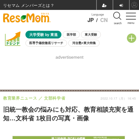
リセマム メンバーズ
Language
JP
/
CN
menu
search
大学受験 by 東進
医学部
東大受験
医専予備校徹底リサーチ
河合塾×東大特集
親子で考える大学選び
高校受験
中学受験
小学校受験
advertisement
共通テスト
夏休み
8月開催学校説明会・相談会
8月開催イベント・WS
全国公立高校 過去問
人気記事
自由研究教材（小学生向け）
自由研究教材（中学生向け）
ランキング
教育業界ニュース
文部科学省
2022.10.17（月） 16:45
旧統一教会の悩みにも対応、教育相談充実を通
知…文科省 1枚目の写真・画像