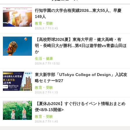
行知学園の大学合格実績2026...東大55人、早慶
149人
教育・受験
2026.8.7 Fri 0:45
【高校野球2026夏】東海大甲府・健大高崎・有
明・長崎日大が勝利...第4日は遊学館vs青森山田ほ
か
生活・健康
2026.8.7 Fri 15:52
東大新学部「UTokyo College of Design」入試攻
略セミナー9/27
教育・受験
2026.8.7 Fri 1:15
【夏休み2026】すぐ行けるイベント情報おまとめ
便<8/9-15開催>
教育・受験
2026.8.7 Fri 1:45