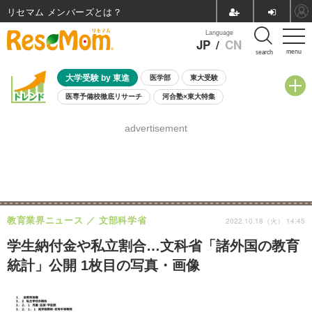
リセマム メンバーズ
Language
JP
/
CN
menu
search
大学受験 by 東進
医学部
東大受験
医専予備校徹底リサーチ
河合塾×東大特集
親子で考える大学選び
高校受験
中学受験
小学校受験
advertisement
共通テスト
夏休み
8月開催学校説明会・相談会
8月開催イベント・WS
全国公立高校 過去問
人気記事
自由研究教材（小学生向け）
自由研究教材（中学生向け）
ランキング
教育業界ニュース
文部科学省
2022.10.18（火） 14:45
学生納付金や私立割合…文科省「諸外国の教育
統計」公開 1枚目の写真・画像