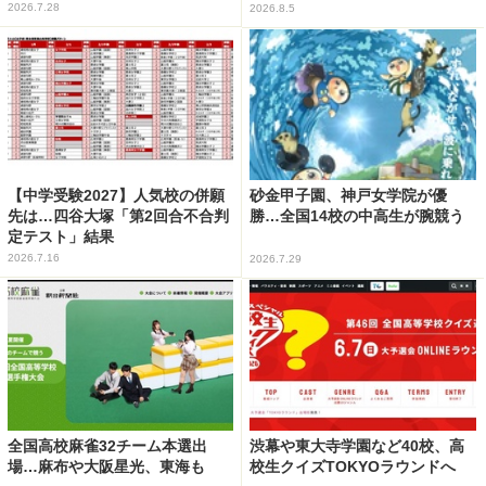
2026.7.28
2026.8.5
【中学受験2027】人気校の併願
砂金甲子園、神戸女学院が優
先は…四谷大塚「第2回合不合判
勝…全国14校の中高生が腕競う
定テスト」結果
2026.7.16
2026.7.29
全国高校麻雀32チーム本選出
渋幕や東大寺学園など40校、高
場…麻布や大阪星光、東海も
校生クイズTOKYOラウンドへ