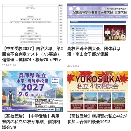
【中学受験2027】四谷大塚、第2
高校囲碁全国大会、団体戦は
回合不合判定テスト（7/5実施）
灘・南山女子部が優勝
偏差値…筑駒74・桜蔭70＜PR＞
2026.7.10
2026.8.5
【高校受験】【中学受験】兵庫
【高校受験】横須賀の私立4校が
県内の私立31校が集結、個別相
参加…合同相談会10/12
談会9/6