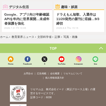
デジタル生活
趣味・娯楽
Google、アプリ向け年齢確認
ドラえもん短歌、入選作は
APIを年内に世界展開…未成年
11/20発売の新刊に収録…9/3
者保護を強化
締切
2026.7.31 Fri 13:45
2026.8.6 Thu 15:15
ホーム
›
教育業界ニュース
›
文部科学省
›
記事
›
写真・画像
TOP
Home
Facebook
X
YouTube
Instagram
line
お問合せ
広告掲載
会社概要
リセマムについて
個人情報保護方針
リセマムは、株式会社イード（東証グロース上場）の運
営するサービスです。
証券コード：6038