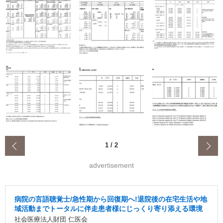
‹
1
/
2
advertisement
病院の言語聴覚士/急性期から回復期へ!退院後の在宅生活や地
域活動までトータルに伴走患者様にじっくり寄り添える環境
社会医療法人財団 仁医会