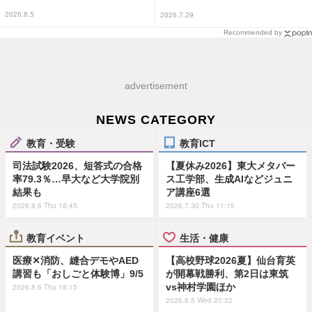
2026.8.5
2026.7.29
Recommended by
advertisement
NEWS CATEGORY
教育・受験
教育ICT
司法試験2026、短答式の合格
【夏休み2026】東大メタバー
率79.3％…早大など大学院別
ス工学部、生成AIなどジュニ
結果も
ア講座6選
2026.8.6 Thu 18:45
2026.7.30 Thu 11:15
教育イベント
生活・健康
医療✕消防、縫合デモやAED
【高校野球2026夏】仙台育英
講習も「おしごと体験博」9/5
が開幕戦勝利、第2日は東筑
vs神村学園ほか
2026.8.6 Thu 18:15
2026.8.5 Wed 20:32