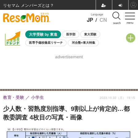
リセマム メンバーズ
Language
JP
/
CN
menu
search
大学受験 by 東進
医学部
東大受験
医専予備校徹底リサーチ
河合塾×東大特集
親子で考える大学選び
高校受験
中学受験
小学校受験
advertisement
共通テスト
夏休み
8月開催学校説明会・相談会
8月開催イベント・WS
全国公立高校 過去問
人気記事
自由研究教材（小学生向け）
自由研究教材（中学生向け）
ランキング
教育・受験
小学生
2023.10.30（月） 19:15
少人数・習熟度別指導、9割以上が肯定的…都
教委調査 4枚目の写真・画像