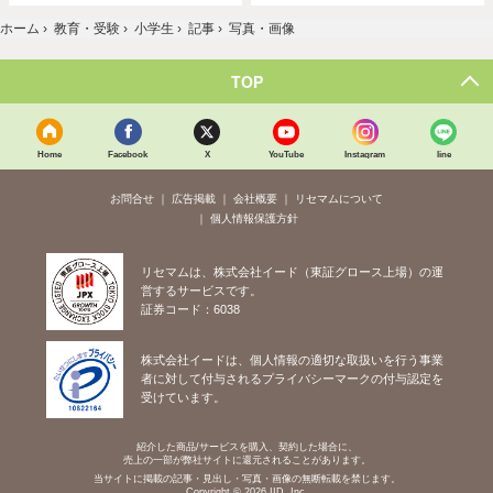
ホーム
›
教育・受験
›
小学生
›
記事
›
写真・画像
TOP
Home
Facebook
X
YouTube
Instagram
line
お問合せ
広告掲載
会社概要
リセマムについて
個人情報保護方針
リセマムは、株式会社イード（東証グロース上場）の運
営するサービスです。
証券コード：6038
株式会社イードは、個人情報の適切な取扱いを行う事業
者に対して付与されるプライバシーマークの付与認定を
受けています。
紹介した商品/サービスを購入、契約した場合に、
売上の一部が弊社サイトに還元されることがあります。
当サイトに掲載の記事・見出し・写真・画像の無断転載を禁じます。
Copyright © 2026 IID, Inc.