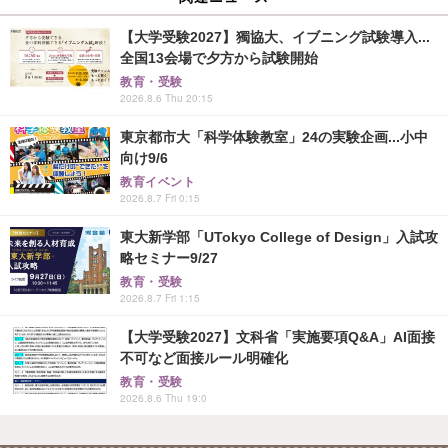
【大学受験2027】獨協大、イブニング試験導入...
全国13会場で夕方から試験開始
教育・受験
2026.8.6 Thu 20:15
東京都市大「科学体験教室」24の実験企画...小中
向け9/6
教育イベント
2026.8.7 Fri 0:15
東大新学部「UTokyo College of Design」入試攻
略セミナー9/27
教育・受験
2026.8.7 Fri 1:15
【大学受験2027】文科省「実施要項Q&A」AI面接
不可など面接ルール明確化
教育・受験
2026.8.6 Thu 19:0