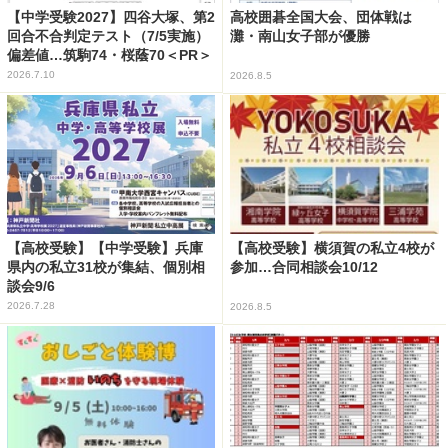
【中学受験2027】四谷大塚、第2
高校囲碁全国大会、団体戦は
回合不合判定テスト（7/5実施）
灘・南山女子部が優勝
偏差値…筑駒74・桜蔭70＜PR＞
2026.7.10
2026.8.5
【高校受験】【中学受験】兵庫
【高校受験】横須賀の私立4校が
県内の私立31校が集結、個別相
参加…合同相談会10/12
談会9/6
2026.7.28
2026.8.5