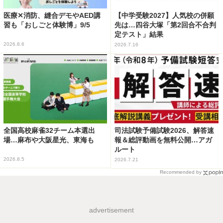
医療✕消防、縫合デモやAED講
【中学受験2027】人気校の併願
習も「おしごと体験博」9/5
先は…四谷大塚「第2回合不合判
定テスト」結果
2026.8.6
2026.7.16
全国高校麻雀32チーム本選出
司法試験予備試験2026、解答速
場…麻布や大阪星光、東海も
報＆総評動画を無料公開…アガ
ルート
2026.8.5
2026.7.21
Recommended by
advertisement