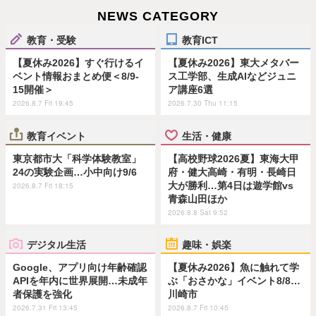
NEWS CATEGORY
教育・受験
教育ICT
【夏休み2026】すぐ行けるイ
【夏休み2026】東大メタバー
ベント情報おまとめ便＜8/9-
ス工学部、生成AIなどジュニ
15開催＞
ア講座6選
2026.8.7 Fri 19:45
2026.7.30 Thu 11:15
教育イベント
生活・健康
東京都市大「科学体験教室」
【高校野球2026夏】東海大甲
24の実験企画…小中向け9/6
府・健大高崎・有明・長崎日
大が勝利…第4日は遊学館vs
2026.8.7 Fri 18:15
青森山田ほか
2026.8.8 Sat 9:52
デジタル生活
趣味・娯楽
Google、アプリ向け年齢確認
【夏休み2026】魚に触れて学
APIを年内に世界展開…未成年
ぶ「おさかな」イベント8/8…
者保護を強化
川崎市
2026.7.31 Fri 13:45
2026.8.7 Fri 10:45