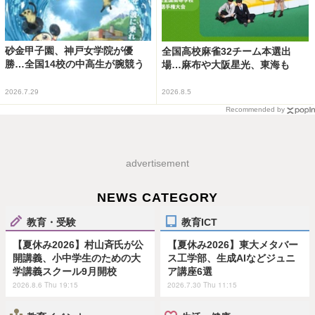
砂金甲子園、神戸女学院が優
全国高校麻雀32チーム本選出
勝…全国14校の中高生が腕競う
場…麻布や大阪星光、東海も
2026.7.29
2026.8.5
Recommended by
advertisement
NEWS CATEGORY
教育・受験
教育ICT
【夏休み2026】村山斉氏が公
【夏休み2026】東大メタバー
開講義、小中学生のための大
ス工学部、生成AIなどジュニ
学講義スクール9月開校
ア講座6選
2026.8.6 Thu 19:15
2026.7.30 Thu 11:15