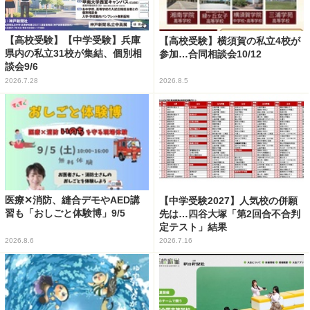
【高校受験】【中学受験】兵庫
【高校受験】横須賀の私立4校が
県内の私立31校が集結、個別相
参加…合同相談会10/12
談会9/6
2026.7.28
2026.8.5
医療✕消防、縫合デモやAED講
【中学受験2027】人気校の併願
習も「おしごと体験博」9/5
先は…四谷大塚「第2回合不合判
定テスト」結果
2026.8.6
2026.7.16