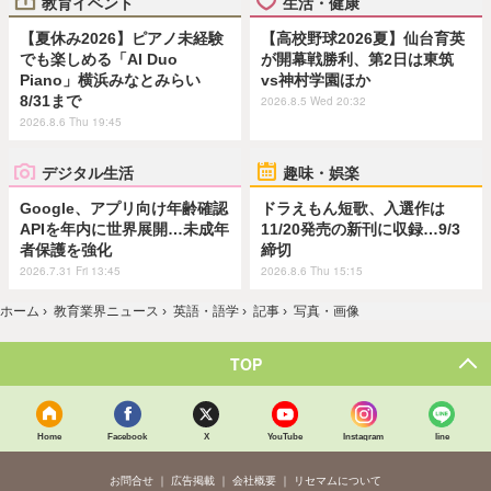
教育イベント
生活・健康
【夏休み2026】ピアノ未経験
【高校野球2026夏】仙台育英
でも楽しめる「AI Duo
が開幕戦勝利、第2日は東筑
Piano」横浜みなとみらい
vs神村学園ほか
8/31まで
2026.8.5 Wed 20:32
2026.8.6 Thu 19:45
デジタル生活
趣味・娯楽
Google、アプリ向け年齢確認
ドラえもん短歌、入選作は
APIを年内に世界展開…未成年
11/20発売の新刊に収録…9/3
者保護を強化
締切
2026.7.31 Fri 13:45
2026.8.6 Thu 15:15
ホーム
›
教育業界ニュース
›
英語・語学
›
記事
›
写真・画像
TOP
Home
Facebook
X
YouTube
Instagram
line
お問合せ
広告掲載
会社概要
リセマムについて