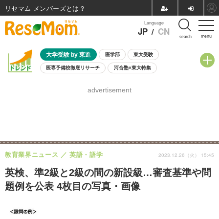
リセマム メンバーズ
Language
JP
/
CN
menu
search
大学受験 by 東進
医学部
東大受験
医専予備校徹底リサーチ
河合塾×東大特集
親子で考える大学選び
高校受験
中学受験
小学校受験
advertisement
共通テスト
夏休み
8月開催学校説明会・相談会
8月開催イベント・WS
全国公立高校 過去問
人気記事
自由研究教材（小学生向け）
自由研究教材（中学生向け）
ランキング
教育業界ニュース
英語・語学
2023.12.26（火） 15:45
英検、準2級と2級の間の新設級…審査基準や問
題例を公表 4枚目の写真・画像