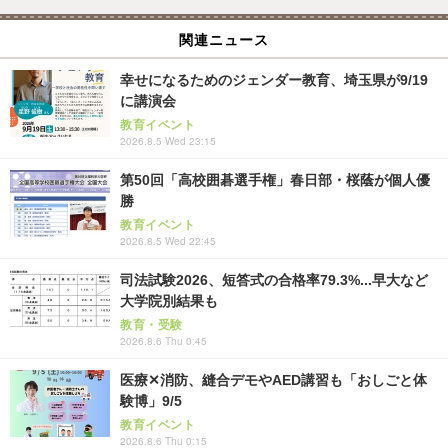
関連ニュース
幸せになるためのジェンダー教育、埼玉県が9/19
に講演会
教育イベント
2026.8.5 Wed 23:15
第50回「高校囲碁選手権」春日部・桜蔭が個人優
勝
教育イベント
2026.8.5 Wed 22:45
司法試験2026、短答式の合格率79.3%...早大など
大学院別結果も
教育・受験
2026.8.6 Thu 0:45
医療✕消防、縫合デモやAED講習も「おしごと体
験博」9/5
教育イベント
2026.8.6 Thu 0:15