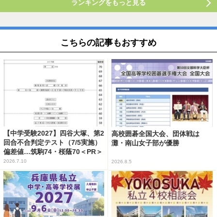
ランキングをもっと見る
こちらの記事もおすすめ
【中学受験2027】四谷大塚、第2
高校囲碁全国大会、団体戦は
回合不合判定テスト（7/5実施）
灘・南山女子部が優勝
偏差値…筑駒74・桜蔭70＜PR＞
2026.7.10
2026.8.5