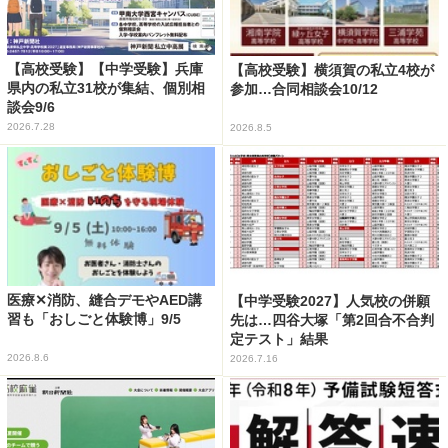
【高校受験】【中学受験】兵庫
【高校受験】横須賀の私立4校が
県内の私立31校が集結、個別相
参加…合同相談会10/12
談会9/6
2026.7.28
2026.8.5
医療✕消防、縫合デモやAED講
【中学受験2027】人気校の併願
習も「おしごと体験博」9/5
先は…四谷大塚「第2回合不合判
定テスト」結果
2026.8.6
2026.7.16