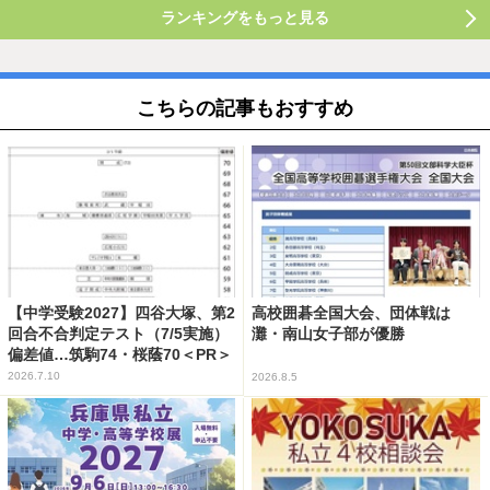
ランキングをもっと見る
こちらの記事もおすすめ
【中学受験2027】四谷大塚、第2
高校囲碁全国大会、団体戦は
回合不合判定テスト（7/5実施）
灘・南山女子部が優勝
偏差値…筑駒74・桜蔭70＜PR＞
2026.7.10
2026.8.5