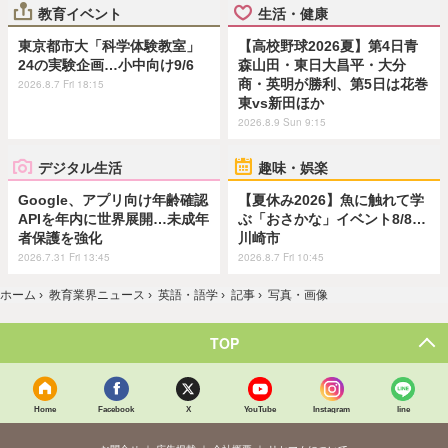
教育イベント
生活・健康
東京都市大「科学体験教室」
【高校野球2026夏】第4日青
24の実験企画…小中向け9/6
森山田・東日大昌平・大分
商・英明が勝利、第5日は花巻
2026.8.7 Fri 18:15
東vs新田ほか
2026.8.9 Sun 9:15
デジタル生活
趣味・娯楽
Google、アプリ向け年齢確認
【夏休み2026】魚に触れて学
APIを年内に世界展開…未成年
ぶ「おさかな」イベント8/8…
者保護を強化
川崎市
2026.7.31 Fri 13:45
2026.8.7 Fri 10:45
ホーム
›
教育業界ニュース
›
英語・語学
›
記事
›
写真・画像
TOP
Home
Facebook
X
YouTube
Instagram
line