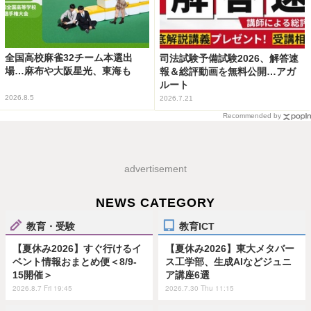
全国高校麻雀32チーム本選出
司法試験予備試験2026、解答速
場…麻布や大阪星光、東海も
報＆総評動画を無料公開…アガ
ルート
2026.8.5
2026.7.21
Recommended by
advertisement
NEWS CATEGORY
教育・受験
教育ICT
【夏休み2026】すぐ行けるイ
【夏休み2026】東大メタバー
ベント情報おまとめ便＜8/9-
ス工学部、生成AIなどジュニ
15開催＞
ア講座6選
2026.8.7 Fri 19:45
2026.7.30 Thu 11:15