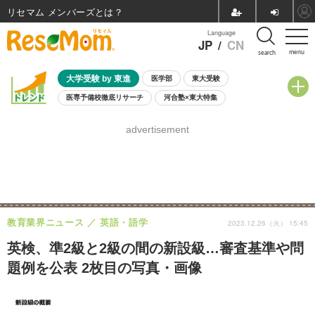
リセマム メンバーズ
Language
JP
/
CN
menu
search
大学受験 by 東進
医学部
東大受験
医専予備校徹底リサーチ
河合塾×東大特集
親子で考える大学選び
高校受験
中学受験
小学校受験
advertisement
共通テスト
夏休み
8月開催学校説明会・相談会
8月開催イベント・WS
全国公立高校 過去問
人気記事
自由研究教材（小学生向け）
自由研究教材（中学生向け）
ランキング
教育業界ニュース
英語・語学
2023.12.26（火） 15:45
英検、準2級と2級の間の新設級…審査基準や問
題例を公表 2枚目の写真・画像