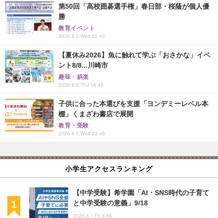
第50回「高校囲碁選手権」春日部・桜蔭が個人優
勝
教育イベント
2026.8.5 Wed 22:45
【夏休み2026】魚に触れて学ぶ「おさかな」イベ
ント8/8...川崎市
趣味・娯楽
2026.8.6 Thu 16:45
子供に合った本選びを支援「ヨンデミーレベル本
棚」くまざわ書店で展開
教育・受験
2026.8.5 Wed 23:45
小学生アクセスランキング
【中学受験】希学園「AI・SNS時代の子育て
と中学受験の意義」9/18
2026.8.7 Fri 9:45