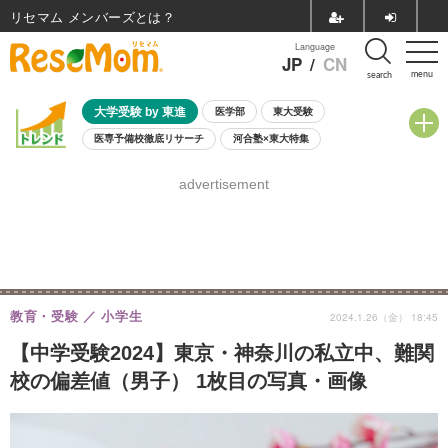
リセマム メンバーズ
Language
JP
/
CN
menu
search
大学受験 by 東進
医学部
東大受験
医専予備校徹底リサーチ
河合塾×東大特集
親子で考える大学選び
高校受験
中学受験
小学校受験
advertisement
共通テスト
夏休み
8月開催学校説明会・相談会
8月開催イベント・WS
全国公立高校 過去問
人気記事
自由研究教材（小学生向け）
自由研究教材（中学生向け）
ランキング
教育・受験
小学生
2024.1.26（金） 18:45
【中学受験2024】東京・神奈川の私立中、難関
校の偏差値（男子） 1枚目の写真・画像