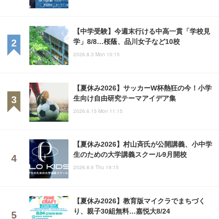
【中学受験】今週末行ける中高一貫「学校見
学」8/8…桜蔭、品川女子など10校
2026.8.3 Mon 10:15
【夏休み2026】サッカーW杯熱狂の今！小学
生向け自由研究テーマアイデア集
2026.6.15 Mon 11:15
【夏休み2026】村山斉氏が公開講義、小中学
生のための大学講義スクール9月開校
2026.8.6 Thu 19:15
【夏休み2026】教育版マイクラでまちづく
り、親子30組無料…嘉悦大8/24