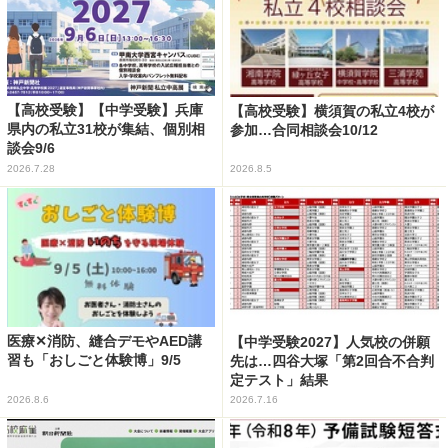
【高校受験】【中学受験】兵庫
【高校受験】横須賀の私立4校が
県内の私立31校が集結、個別相
参加…合同相談会10/12
談会9/6
2026.7.28
2026.8.5
医療✕消防、縫合デモやAED講
【中学受験2027】人気校の併願
習も「おしごと体験博」9/5
先は…四谷大塚「第2回合不合判
定テスト」結果
2026.8.6
2026.7.16