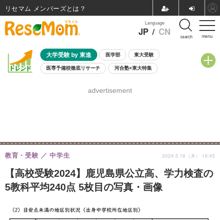
リセマム メンバーズ
Language
JP
/
CN
menu
search
大学受験 by 東進
医学部
東大受験
医専予備校徹底リサーチ
河合塾×東大特集
親子で考える大学選び
高校受験
中学受験
小学校受験
advertisement
共通テスト
夏休み
8月開催学校説明会・相談会
8月開催イベント・WS
全国公立高校 過去問
人気記事
自由研究教材（小学生向け）
自由研究教材（中学生向け）
ランキング
教育・受験
中学生
2024.5.16（木） 16:45
【高校受験2024】鹿児島県公立高、学力検査の
5教科平均240点 5枚目の写真・画像