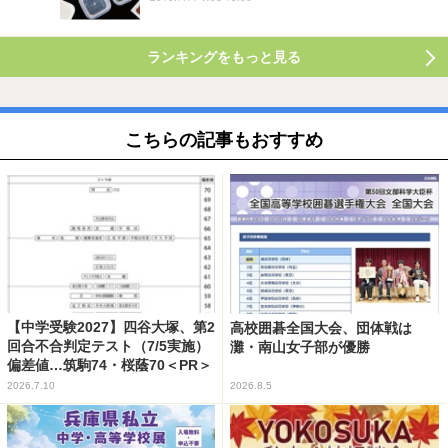
ランキングをもっと見る
こちらの記事もおすすめ
【中学受験2027】四谷大塚、第2
高校囲碁全国大会、団体戦は
回合不合判定テスト（7/5実施）
灘・南山女子部が優勝
偏差値…筑駒74・桜蔭70＜PR＞
2026.7.10
2026.8.5