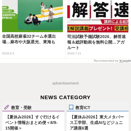
全国高校麻雀32チーム本選出
司法試験予備試験2026、解答速
場…麻布や大阪星光、東海も
報＆総評動画を無料公開…アガ
ルート
2026.8.5
2026.7.21
Recommended by
advertisement
NEWS CATEGORY
教育・受験
教育ICT
【夏休み2026】すぐ行けるイ
【夏休み2026】東大メタバー
ベント情報おまとめ便＜8/9-
ス工学部、生成AIなどジュニ
15開催＞
ア講座6選