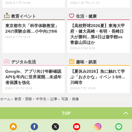
2026.8.7 Fri 19:45
2026.7.30 Thu 11:15
教育イベント
生活・健康
東京都市大「科学体験教室」
【高校野球2026夏】東海大甲
24の実験企画…小中向け9/6
府・健大高崎・有明・長崎日
大が勝利…第4日は遊学館vs
2026.8.7 Fri 18:15
青森山田ほか
2026.8.8 Sat 9:52
デジタル生活
趣味・娯楽
Google、アプリ向け年齢確認
【夏休み2026】魚に触れて学
APIを年内に世界展開…未成年
ぶ「おさかな」イベント8/8…
者保護を強化
川崎市
2026.7.31 Fri 13:45
2026.8.7 Fri 10:45
ホーム
›
教育・受験
›
中学生
›
記事
›
写真・画像
TOP