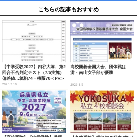
こちらの記事もおすすめ
【中学受験2027】四谷大塚、第2
高校囲碁全国大会、団体戦は
回合不合判定テスト（7/5実施）
灘・南山女子部が優勝
偏差値…筑駒74・桜蔭70＜PR＞
2026.7.10
2026.8.5