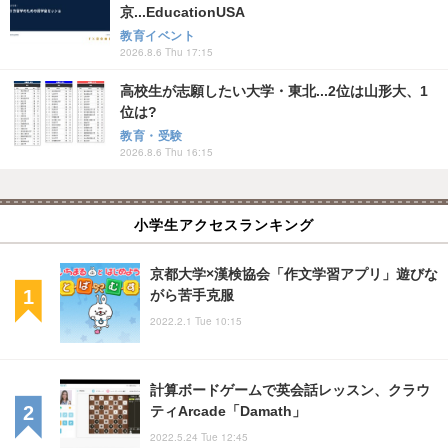
京...EducationUSA
教育イベント
2026.8.6 Thu 17:15
高校生が志願したい大学・東北...2位は山形大、1
位は?
教育・受験
2026.8.6 Thu 16:15
小学生アクセスランキング
京都大学×漢検協会「作文学習アプリ」遊びな
がら苦手克服
2022.2.1 Tue 10:15
計算ボードゲームで英会話レッスン、クラウ
ティArcade「Damath」
2022.5.24 Tue 12:45