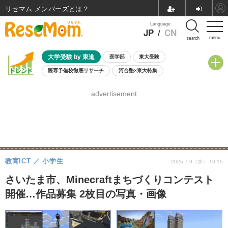
リセマム メンバーズ
Language
JP
/
CN
menu
search
大学受験 by 東進
医学部
東大受験
医専予備校徹底リサーチ
河合塾×東大特集
親子で考える大学選び
高校受験
中学受験
小学校受験
advertisement
共通テスト
夏休み
8月開催学校説明会・相談会
8月開催イベント・WS
全国公立高校 過去問
人気記事
自由研究教材（小学生向け）
自由研究教材（中学生向け）
ランキング
教育ICT
小学生
2025.7.9（水） 10:15
さいたま市、Minecraftまちづくりコンテスト
開催…作品募集 2枚目の写真・画像