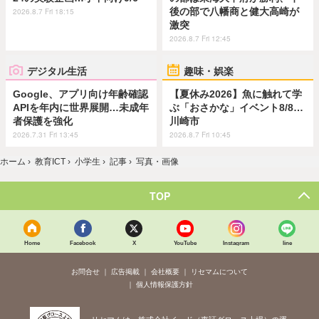
後の部で八幡商と健大高崎が
2026.8.7 Fri 18:15
激突
2026.8.7 Fri 12:45
デジタル生活
趣味・娯楽
Google、アプリ向け年齢確認
【夏休み2026】魚に触れて学
APIを年内に世界展開…未成年
ぶ「おさかな」イベント8/8…
者保護を強化
川崎市
2026.7.31 Fri 13:45
2026.8.7 Fri 10:45
ホーム
›
教育ICT
›
小学生
›
記事
›
写真・画像
TOP
Home
Facebook
X
YouTube
Instagram
line
お問合せ
広告掲載
会社概要
リセマムについて
個人情報保護方針