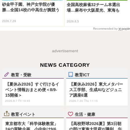
砂金甲子園、神戸女学院が優
全国高校麻雀32チーム本選出
勝…全国14校の中高生が腕競う
場…麻布や大阪星光、東海も
2026.7.29
2026.8.5
Recommended by
advertisement
NEWS CATEGORY
教育・受験
教育ICT
【夏休み2026】すぐ行けるイ
【夏休み2026】東大メタバー
ベント情報おまとめ便＜8/9-
ス工学部、生成AIなどジュニ
15開催＞
ア講座6選
2026.8.7 Fri 19:45
2026.7.30 Thu 11:15
教育イベント
生活・健康
東京都市大「科学体験教室」
【高校野球2026夏】第3日朝
24の実験企画…小中向け9/6
の部は東海大甲府が勝利、午