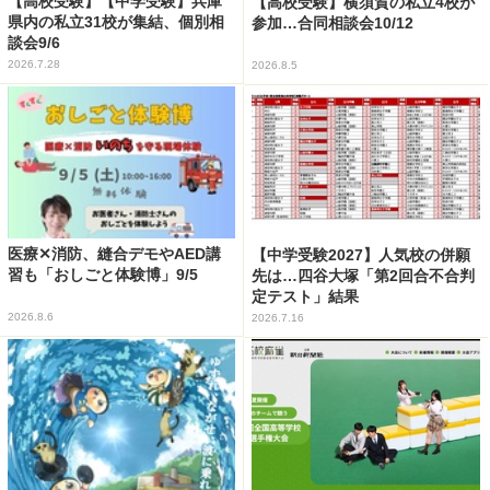
【高校受験】【中学受験】兵庫
【高校受験】横須賀の私立4校が
県内の私立31校が集結、個別相
参加…合同相談会10/12
談会9/6
2026.7.28
2026.8.5
医療✕消防、縫合デモやAED講
【中学受験2027】人気校の併願
習も「おしごと体験博」9/5
先は…四谷大塚「第2回合不合判
定テスト」結果
2026.8.6
2026.7.16