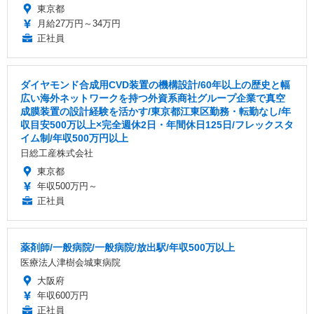
東京都
月給27万円～34万円
正社員
ダイヤモンド合成用CVD装置の機構設計/60年以上の歴史と幅
広い海外ネットワークを持つ外資系商社グループ企業で真空
成膜装置の設計経験を活かす/東京都江東区勤務・転勤なし/年
収目安500万以上×完全週休2日・年間休日125日/フレックスタ
イム制/年収500万円以上
日総工産株式会社
東京都
年収500万円～
正社員
薬剤師/一般病院/一般病院/放出駅/年収500万以上
医療法人津樹会城東病院
大阪府
年収600万円
正社員