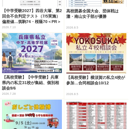
【中学受験2027】四谷大塚、第2
高校囲碁全国大会、団体戦は
回合不合判定テスト（7/5実施）
灘・南山女子部が優勝
偏差値…筑駒74・桜蔭70＜PR＞
2026.7.10
2026.8.5
【高校受験】【中学受験】兵庫
【高校受験】横須賀の私立4校が
県内の私立31校が集結、個別相
参加…合同相談会10/12
談会9/6
2026.7.28
2026.8.5