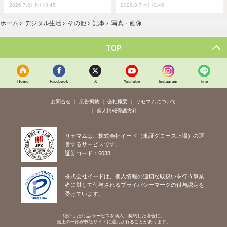
2026.7.31 Fri 13:45
2026.8.7 Fri 10:45
ホーム
›
デジタル生活
›
その他
›
記事
›
写真・画像
TOP
Home
Facebook
X
YouTube
Instagram
line
お問合せ
広告掲載
会社概要
リセマムについて
個人情報保護方針
リセマムは、株式会社イード（東証グロース上場）の運
営するサービスです。
証券コード：6038
株式会社イードは、個人情報の適切な取扱いを行う事業
者に対して付与されるプライバシーマークの付与認定を
受けています。
紹介した商品/サービスを購入、契約した場合に、
売上の一部が弊社サイトに還元されることがあります。