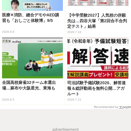
医療✕消防、縫合デモやAED講
【中学受験2027】人気校の併願
習も「おしごと体験博」9/5
先は…四谷大塚「第2回合不合判
定テスト」結果
2026.8.6
2026.7.16
全国高校麻雀32チーム本選出
司法試験予備試験2026、解答速
場…麻布や大阪星光、東海も
報＆総評動画を無料公開…アガ
ルート
2026.8.5
2026.7.21
Recommended by
advertisement