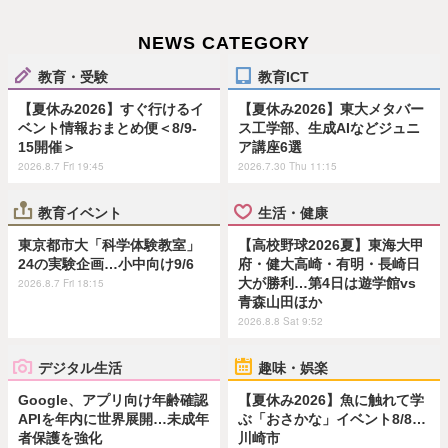
NEWS CATEGORY
教育・受験
教育ICT
【夏休み2026】すぐ行けるイ
【夏休み2026】東大メタバー
ベント情報おまとめ便＜8/9-
ス工学部、生成AIなどジュニ
15開催＞
ア講座6選
2026.8.7 Fri 19:45
2026.7.30 Thu 11:15
教育イベント
生活・健康
東京都市大「科学体験教室」
【高校野球2026夏】東海大甲
24の実験企画…小中向け9/6
府・健大高崎・有明・長崎日
大が勝利…第4日は遊学館vs
2026.8.7 Fri 18:15
青森山田ほか
2026.8.8 Sat 9:52
デジタル生活
趣味・娯楽
Google、アプリ向け年齢確認
【夏休み2026】魚に触れて学
APIを年内に世界展開…未成年
ぶ「おさかな」イベント8/8…
者保護を強化
川崎市