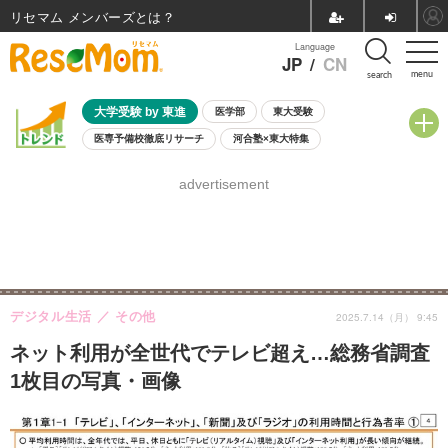
リセマム メンバーズ
Language
JP
/
CN
menu
search
大学受験 by 東進
医学部
東大受験
医専予備校徹底リサーチ
河合塾×東大特集
親子で考える大学選び
高校受験
中学受験
小学校受験
advertisement
共通テスト
夏休み
8月開催学校説明会・相談会
8月開催イベント・WS
全国公立高校 過去問
人気記事
自由研究教材（小学生向け）
自由研究教材（中学生向け）
ランキング
デジタル生活
その他
2025.7.14（月） 9:45
ネット利用が全世代でテレビ超え…総務省調査
1枚目の写真・画像