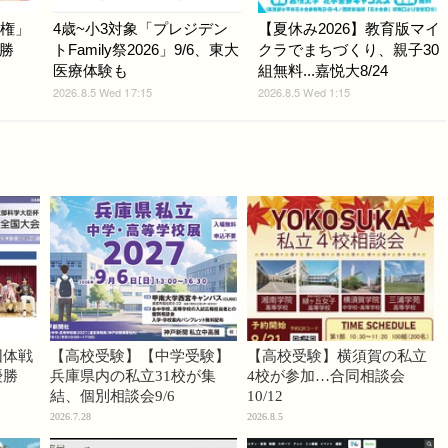
手権」
4歳~小3対象「プレジデン
【夏休み2026】教育版マイ
勝
トFamily祭2026」9/6、東大
クラでまちづくり、親子30
医療体験も
組無料...嘉悦大8/24
2026.8.5 Wed 17:15
2026.8.5 Wed 1:15
団体戦
【高校受験】【中学受験】
【高校受験】横須賀の私立
優勝
兵庫県内の私立31校が集
4校が参加…合同相談会
結、個別相談会9/6
10/12
2026.7.28
2026.8.5