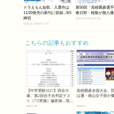
ドラえもん短歌、入選作は
第50回「高校囲碁選
11/20発売の新刊に収録...9/3
春日部・桜蔭が個人優
締切
2026.8.5 Wed 22:45
2026.8.5 Wed 21:15
こちらの記事もおすすめ
【中学受験2027】四谷大
高校囲碁全国大会、
塚、第2回合不合判定テス
は灘・南山女子部が
ト（7/5実施）偏差値…筑駒
74・桜蔭70＜PR＞
2026.7.10
2026.8.5