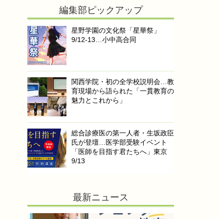
編集部ピックアップ
星野学園の文化祭「星華祭」
9/12-13…小中高合同
関西学院・初の全学校説明会…教
育現場から語られた「一貫教育の
魅力とこれから」
総合診療医の第一人者・生坂政臣
氏が登壇…医学部受験イベント
「医師を目指す君たちへ」東京
9/13
最新ニュース