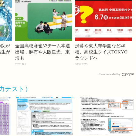
学院が
全国高校麻雀32チーム本選
渋幕や東大寺学園など40
高生が
出場…麻布や大阪星光、東
校、高校生クイズTOKYO
海も
ラウンドへ
2026.8.5
2026.7.29
Recommended by
力テスト）