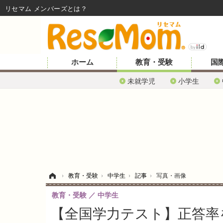
リセマム メンバーズ
ホーム
教育・受験
国
未就学児
小学生
ホーム
›
教育・受験
›
中学生
›
記事
›
写真・画像
教育・受験
中学生
【全国学力テスト】正答率