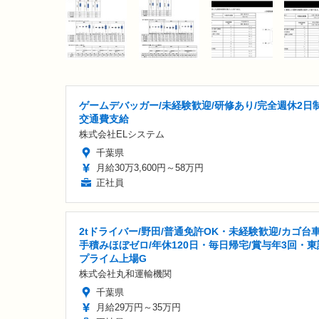
ゲームデバッガー/未経験歓迎/研修あり/完全週休2日制
交通費支給
株式会社ELシステム
千葉県
月給30万3,600円～58万円
正社員
2tドライバー/野田/普通免許OK・未経験歓迎/カゴ台
手積みほぼゼロ/年休120日・毎日帰宅/賞与年3回・東
プライム上場G
株式会社丸和運輸機関
千葉県
月給29万円～35万円