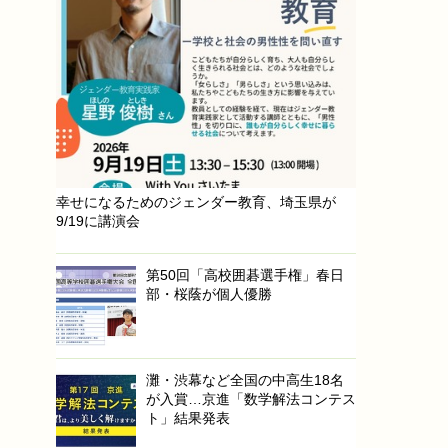
幸せになるためのジェンダー教育、埼玉県が
9/19に講演会
第50回「高校囲碁選手権」春日
部・桜蔭が個人優勝
灘・渋幕など全国の中高生18名
が入賞…京進「数学解法コンテス
ト」結果発表