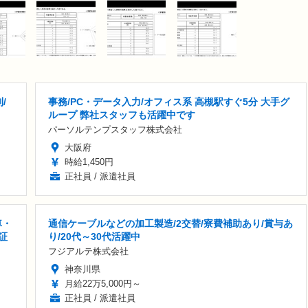
/
事務/PC・データ入力/オフィス系 高槻駅すぐ5分 大手グ
ループ 弊社スタッフも活躍中です
パーソルテンプスタッフ株式会社
大阪府
時給1,450円
正社員 / 派遣社員
車・
通信ケーブルなどの加工製造/2交替/寮費補助あり/賞与あ
証
り/20代～30代活躍中
フジアルテ株式会社
神奈川県
月給22万5,000円～
正社員 / 派遣社員