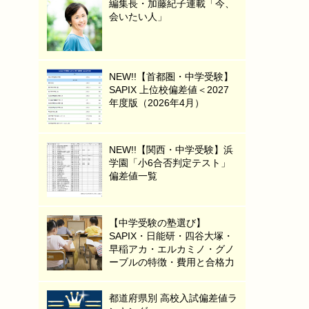
編集長・加藤紀子連載「今、
会いたい人」
NEW!!【首都圏・中学受験】
SAPIX 上位校偏差値＜2027
年度版（2026年4月）
NEW!!【関西・中学受験】浜
学園「小6合否判定テスト」
偏差値一覧
【中学受験の塾選び】
SAPIX・日能研・四谷大塚・
早稲アカ・エルカミノ・グノ
ーブルの特徴・費用と合格力
都道府県別 高校入試偏差値ラ