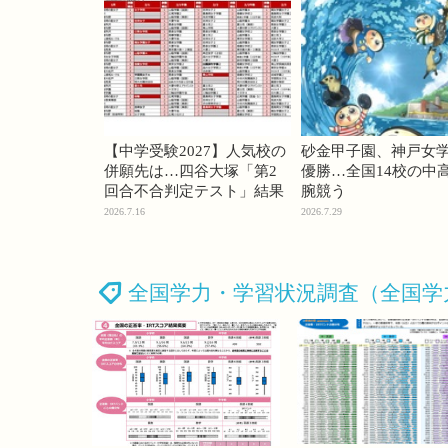
【中学受験2027】人気校の
砂金甲子園、神戸女
併願先は…四谷大塚「第2
優勝…全国14校の中
回合不合判定テスト」結果
腕競う
2026.7.16
2026.7.29
全国学力・学習状況調査（全国学