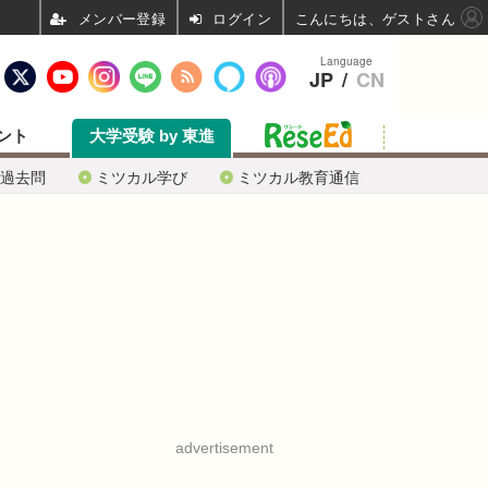
ログイン
こんにちは、ゲストさん
Language
JP
/
CN
ント
大学受験 by 東進
過去問
ミツカル学び
ミツカル教育通信
advertisement