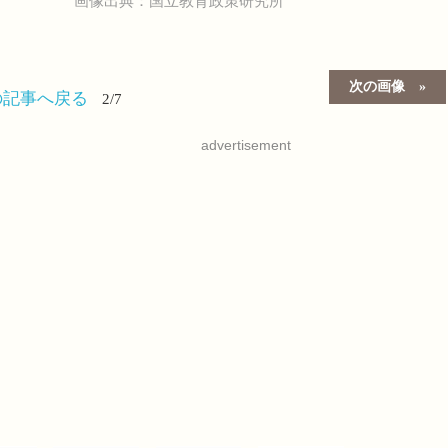
画像出典：国立教育政策研究所
次の画像
の記事へ戻る
2/7
advertisement