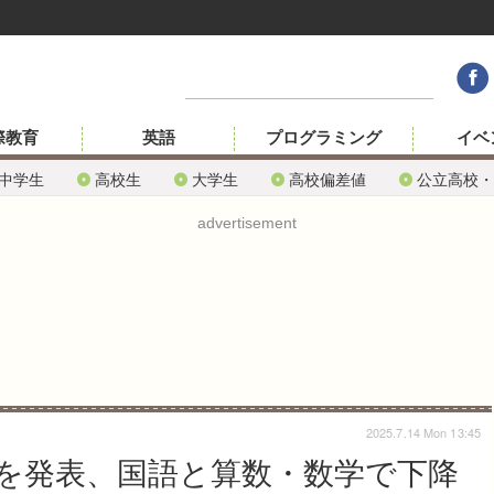
際教育
英語
プログラミング
イベ
中学生
高校生
大学生
高校偏差値
公立高校・
advertisement
2025.7.14 Mon 13:45
を発表、国語と算数・数学で下降