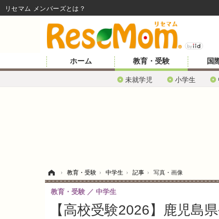
リセマム メンバーズ
ホーム
教育・受験
国
未就学児
小学生
ホーム
›
教育・受験
›
中学生
›
記事
›
写真・画像
教育・受験
中学生
【高校受験2026】鹿児島