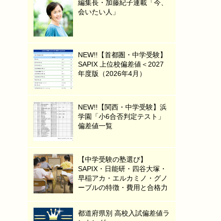
編集長・加藤紀子連載「今、
会いたい人」
NEW!!【首都圏・中学受験】
SAPIX 上位校偏差値＜2027
年度版（2026年4月）
NEW!!【関西・中学受験】浜
学園「小6合否判定テスト」
偏差値一覧
【中学受験の塾選び】
SAPIX・日能研・四谷大塚・
早稲アカ・エルカミノ・グノ
ーブルの特徴・費用と合格力
都道府県別 高校入試偏差値ラ