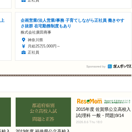
正社員
以上
企画営業/法人営業/事務 子育てしながら正社員 働きやす
さ抜群 在宅勤務制度もあり
株式会社廣田商事
神奈川県
月給25万5,000円～
正社員
Sponsored by
2015年度 佐賀県公立高校入
試(理科 一般・問題)9/14
2026.8.6 Thu 18:0
高校入
2019年度 福井県公立高校入