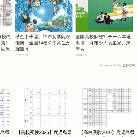
気校の
砂金甲子園、神戸女学院が
全国高校麻雀32チーム本選
第2
優勝…全国14校の中高生が
出場…麻布や大阪星光、東
」結果
腕競う
海も
2026.7.29
2026.8.5
Recommended by
児島県
【高校受験2026】鹿児島県
【高校受験2026】鹿児島県