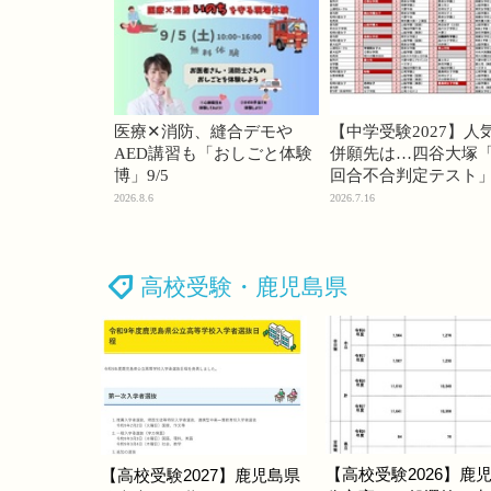
医療✕消防、縫合デモや
【中学受験2027】人
AED講習も「おしごと体験
併願先は…四谷大塚「
博」9/5
回合不合判定テスト
2026.8.6
2026.7.16
高校受験・鹿児島県
【高校受験2026】鹿
【高校受験2027】鹿児島県