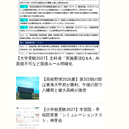
【大学受験2027】文科省「実施要項Q＆A」AI
面接不可など面接ルール明確化
【高校野球2026夏】第3日朝の部
は東海大甲府が勝利、午後の部で
八幡商と健大高崎が激突
【小学校受験2027】学習院・早
稲田実業「シミュレーションテス
ト」伸芽会