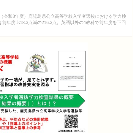
年度（令和8年度）鹿児島県公立高等学校入学者選抜における学力検
年度比18.3点減の216.3点。英語以外の4教科で前年度を下回