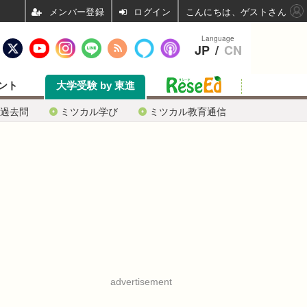
ログイン
こんにちは、ゲストさん
Language
JP
/
CN
ント
大学受験 by 東進
過去問
ミツカル学び
ミツカル教育通信
advertisement