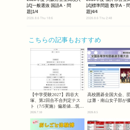
試[一般選抜 国語A・問
試[標準問題 数学A・
題]1/4
題]4/4
2026.8.6 Thu 18:6
2026.8.6 Thu 2:48
こちらの記事もおすすめ
【中学受験2027】四谷大
高校囲碁全国大会、
塚、第2回合不合判定テス
は灘・南山女子部が
ト（7/5実施）偏差値…筑駒
74・桜蔭70＜PR＞
2026.7.10
2026.8.5