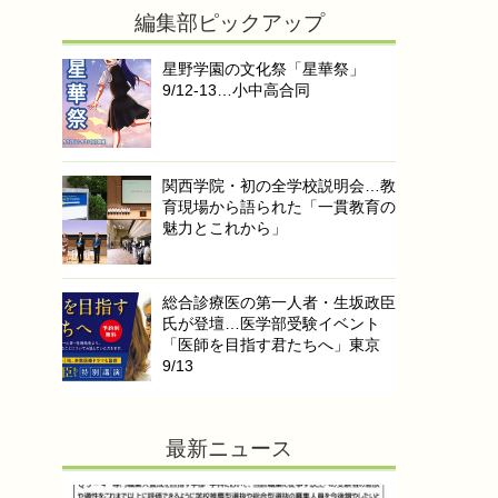
編集部ピックアップ
星野学園の文化祭「星華祭」
9/12-13…小中高合同
関西学院・初の全学校説明会…教
育現場から語られた「一貫教育の
魅力とこれから」
総合診療医の第一人者・生坂政臣
氏が登壇…医学部受験イベント
「医師を目指す君たちへ」東京
9/13
最新ニュース