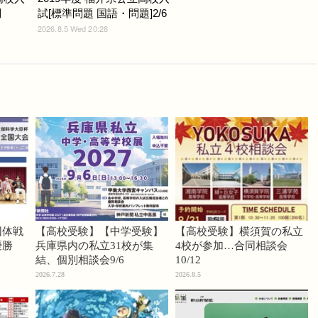
問
試[標準問題 国語・問題]2/6
2026.8.5 Wed 20:28
団体戦
【高校受験】【中学受験】
【高校受験】横須賀の私立
優勝
兵庫県内の私立31校が集
4校が参加…合同相談会
結、個別相談会9/6
10/12
2026.7.28
2026.8.5