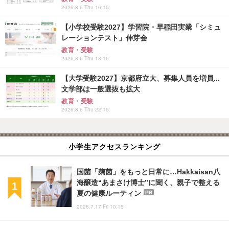
2026.8.6 Thu 16:15
【小学校受験2027】学習院・早稲田実業「シミュ
レーションテスト」伸芽会
教育・受験
2026.8.6 Thu 18:15
【大学受験2027】京都府立大、募集人員を増員...
文学部は一般選抜も拡大
教育・受験
2026.8.6 Thu 22:15
小学生アクセスランキング
国菌「麹菌」をもっと日常に…Hakkaisan八
海醸造“あまさけ博士”に聞く、親子で整える
夏の健康ルーティン
PR
2026.7.17 Fri 10:15