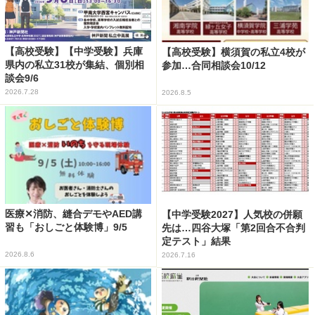
【高校受験】【中学受験】兵庫
【高校受験】横須賀の私立4校が
県内の私立31校が集結、個別相
参加…合同相談会10/12
談会9/6
2026.7.28
2026.8.5
医療✕消防、縫合デモやAED講
【中学受験2027】人気校の併願
習も「おしごと体験博」9/5
先は…四谷大塚「第2回合不合判
定テスト」結果
2026.8.6
2026.7.16