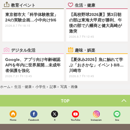
教育イベント
生活・健康
東京都市大「科学体験教室」
【高校野球2026夏】第3日朝
24の実験企画…小中向け9/6
の部は東海大甲府が勝利、午
後の部で八幡商と健大高崎が
2026.8.7 Fri 18:15
激突
2026.8.7 Fri 12:45
デジタル生活
趣味・娯楽
Google、アプリ向け年齢確認
【夏休み2026】魚に触れて学
APIを年内に世界展開…未成年
ぶ「おさかな」イベント8/8…
者保護を強化
川崎市
2026.7.31 Fri 13:45
2026.8.7 Fri 10:45
ホーム
›
生活・健康
›
小学生
›
記事
›
写真・画像
TOP
Home
Facebook
X
YouTube
Instagram
line