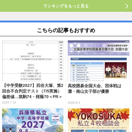
ランキングをもっと見る
こちらの記事もおすすめ
【中学受験2027】四谷大塚、第2
高校囲碁全国大会、団体戦は
回合不合判定テスト（7/5実施）
灘・南山女子部が優勝
偏差値…筑駒74・桜蔭70＜PR＞
2026.7.10
2026.8.5