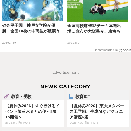
砂金甲子園、神戸女学院が優
全国高校麻雀32チーム本選出
勝…全国14校の中高生が腕競う
場…麻布や大阪星光、東海も
2026.7.29
2026.8.5
Recommended by
advertisement
NEWS CATEGORY
教育・受験
教育ICT
【夏休み2026】すぐ行けるイ
【夏休み2026】東大メタバー
ベント情報おまとめ便＜8/9-
ス工学部、生成AIなどジュニ
15開催＞
ア講座6選
2026.8.7 Fri 19:45
2026.7.30 Thu 11:15