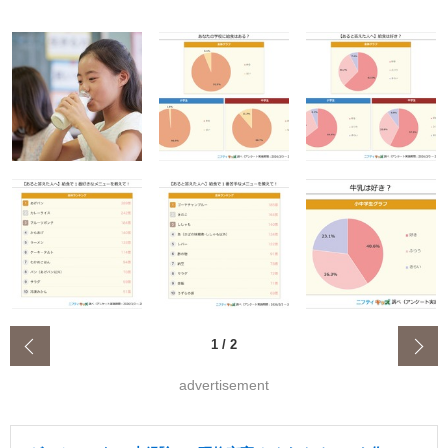
‹
1
/
2
advertisement