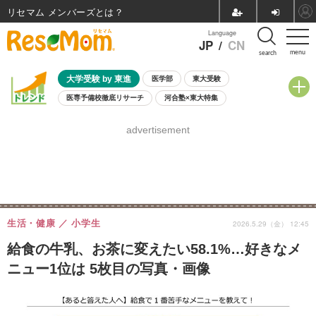
リセマム メンバーズ
Language
JP
/
CN
menu
search
大学受験 by 東進
医学部
東大受験
医専予備校徹底リサーチ
河合塾×東大特集
親子で考える大学選び
高校受験
中学受験
小学校受験
advertisement
共通テスト
夏休み
8月開催学校説明会・相談会
8月開催イベント・WS
全国公立高校 過去問
人気記事
自由研究教材（小学生向け）
自由研究教材（中学生向け）
ランキング
生活・健康
小学生
2026.5.29（金） 12:45
給食の牛乳、お茶に変えたい58.1%…好きなメ
ニュー1位は 5枚目の写真・画像