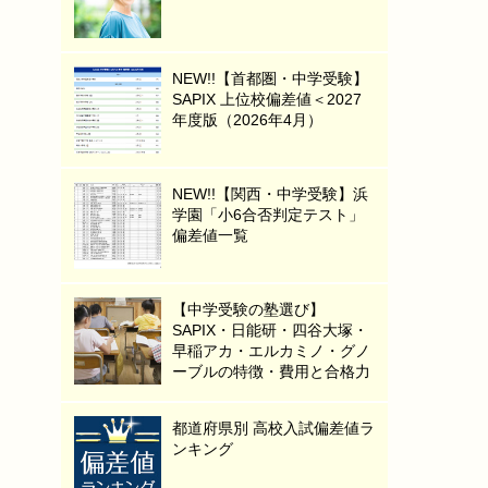
NEW!!【首都圏・中学受験】
SAPIX 上位校偏差値＜2027
年度版（2026年4月）
NEW!!【関西・中学受験】浜
学園「小6合否判定テスト」
偏差値一覧
【中学受験の塾選び】
SAPIX・日能研・四谷大塚・
早稲アカ・エルカミノ・グノ
ーブルの特徴・費用と合格力
都道府県別 高校入試偏差値ラ
ンキング