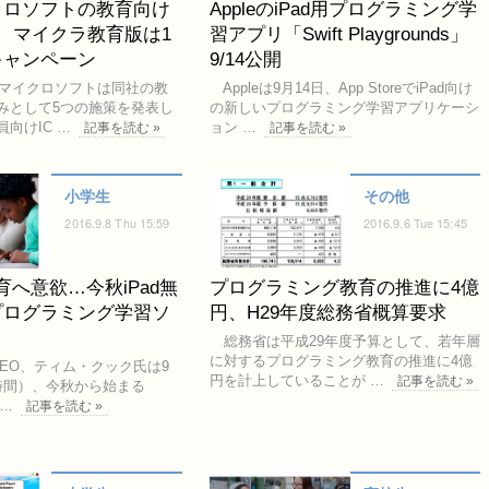
クロソフトの教育向け
AppleのiPad用プログラミング学
、マイクラ教育版は1
習アプリ「Swift Playgrounds」
キャンペーン
9/14公開
、マイクロソフトは同社の教
Appleは9月14日、App StoreでiPad向け
みとして5つの施策を発表し
の新しいプログラミング学習アプリケーシ
向けIC …
ョン …
記事を読む »
記事を読む »
小学生
その他
2016.9.8 Thu 15:59
2016.9.6 Tue 15:45
教育へ意欲…今秋iPad無
プログラミング教育の推進に4億
プログラミング学習ソ
円、H29年度総務省概算要求
総務省は平成29年度予算として、若年層
に対するプログラミング教育の推進に4億
CEO、ティム・クック氏は9
円を計上していることが …
記事を読む »
時間）、今秋から始まる
 …
記事を読む »