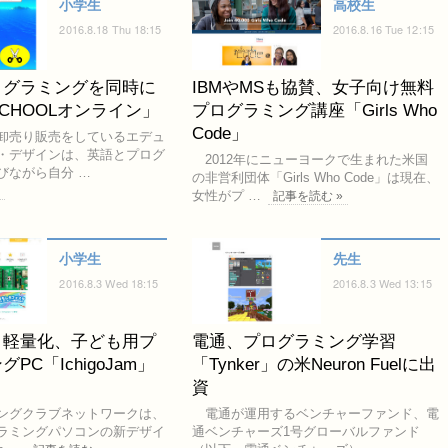
小学生
高校生
2016.8.18 Thu 18:15
2016.8.16 Tue 12:15
ログラミングを同時に
IBMやMSも協賛、女子向け無料
SCHOOLオンライン」
プログラミング講座「Girls Who
Code」
卸売り販売をしているエデュ
・デザインは、英語とプログ
2012年にニューヨークで生まれた米国
びながら自分 …
の非営利団体「Girls Who Code」は現在、
»
女性がプ …
記事を読む »
小学生
先生
2016.8.3 Wed 18:15
2016.8.3 Wed 13:15
・軽量化、子ども用プ
電通、プログラミング学習
PC「IchigoJam」
「Tynker」の米Neuron Fuelに出
資
ングクラブネットワークは、
電通が運用するベンチャーファンド、電
ラミングパソコンの新デザイ
通ベンチャーズ1号グローバルファンド