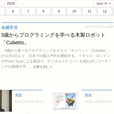
…
2020
last ≫ »
6
7
8
9
10
11
12
2016.10.27 Thu 19:00
未就学児
3歳からプログラミングを学べる木製ロボット
「Cubetto」
3歳から遊べるプログラミングおもちゃ「キュベット（Cubetto）」
が11月1日より、日本での購入予約を開始する。イギリス・ロンドン
のPrimo Toysによる製品で、デジタルスクリーンを使わずにコーディ
ングの基礎を学 …
記事を読む ≫
先生
先生
2016.10.25 Tue 18:15
2016.9.14 Wed 15:15