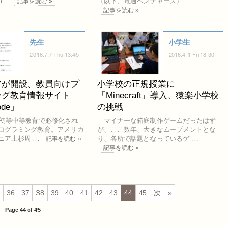
m …
（以下、電通ベンチャーズ） …
記事を読む »
記事を読む »
先生
小学生
2016.7.7 Thu 13:45
2016.4.1 Fri 18:30
アが開設、教員向けプ
小学校の正規授業に
ング教育情報サイト
「Minecraft」導入、猿楽小学校
ode」
の挑戦
ら初等中等教育で必修化され
マイナーな箱庭制作ゲームだったはず
ログラミング教育。アメリカ
が、ここ数年、大きなムーブメントとな
ニア上杉周 …
り、各所で話題となっているゲ …
記事を読む »
記事を読む »
36
37
38
39
40
41
42
43
44
45
次
Page 44 of 45