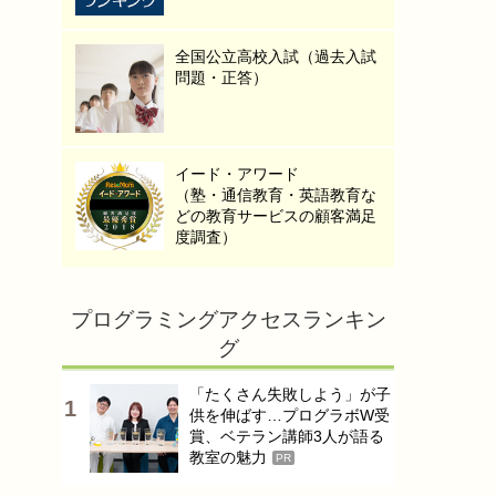
全国公立高校入試（過去入試
問題・正答）
イード・アワード
（塾・通信教育・英語教育な
どの教育サービスの顧客満足
度調査）
プログラミングアクセスランキン
グ
「たくさん失敗しよう」が子
供を伸ばす…プログラボW受
賞、ベテラン講師3人が語る
教室の魅力
PR