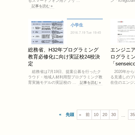
るスマートフォン用アプリ …
ン「IchigoJa
記事を読む »
小学生
2016.7.19 Tue 19:45
総務省、H32年プログラミング
エンジニ
教育必修化に向け実証校24校決
ログラミ
定
「senseic
総務省は7月19日、提案公募を行ったク
2020年か
ラウド・地域人材利用型プログラミング教
る見通しのプ
育実施モデルの実証校の …
在住のエンジ
記事を読む »
先頭
前
10
20
30
35
…