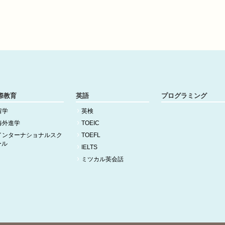
際教育
英語
プログラミング
留学
英検
海外進学
TOEIC
インターナショナルスク
TOEFL
ール
IELTS
ミツカル英会話