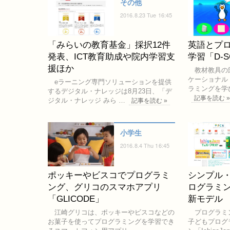
その他
2016.8.23 Tue 16:45
「みらいの教育基金」採択12件
英語とプ
発表、ICT教育助成や院内学習支
学習「D-
援ほか
教材教具の
ケーショナル
eラーニング専門ソリューションを提供
ラミングを学
するデジタル・ナレッジは8月23日、「デ
記事を読む 
ジタル・ナレッジ みら …
記事を読む »
小学生
2016.8.4 Thu 16:45
ポッキーやビスコでプログラミ
シンプル
ング、グリコのスマホアプリ
ログラミング
「GLICODE」
新モデル
江崎グリコは、ポッキーやビスコなどの
プログラミ
お菓子を使ってプログラミングを学習でき
子どもプログ