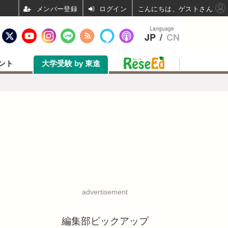
ログイン
こんにちは、ゲストさん
Language
JP
/
CN
ント
大学受験 by 東進
advertisement
編集部ピックアップ