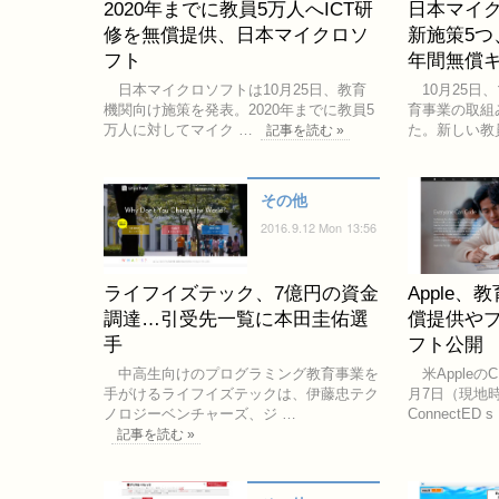
2020年までに教員5万人へICT研
日本マイ
修を無償提供、日本マイクロソ
新施策5つ
フト
年間無償
日本マイクロソフトは10月25日、教育
10月25日
機関向け施策を発表。2020年までに教員5
育事業の取組
万人に対してマイク …
た。新しい教員
記事を読む »
その他
2016.9.12 Mon 13:56
ライフイズテック、7億円の資金
Apple、
調達…引受先一覧に本田圭佑選
償提供や
手
フト公開
中高生向けのプログラミング教育事業を
米Appleの
手がけるライフイズテックは、伊藤忠テク
月7日（現地
ノロジーベンチャーズ、ジ …
ConnectED s
記事を読む »