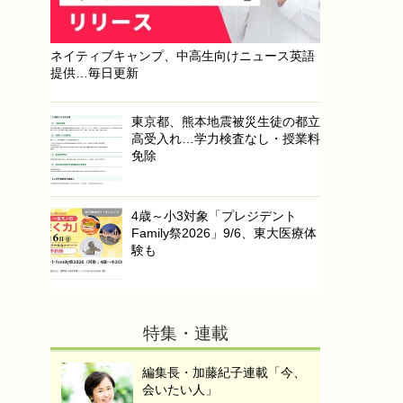
ネイティブキャンプ、中高生向けニュース英語
提供…毎日更新
東京都、熊本地震被災生徒の都立
高受入れ…学力検査なし・授業料
免除
4歳～小3対象「プレジデント
Family祭2026」9/6、東大医療体
験も
特集・連載
編集長・加藤紀子連載「今、
会いたい人」