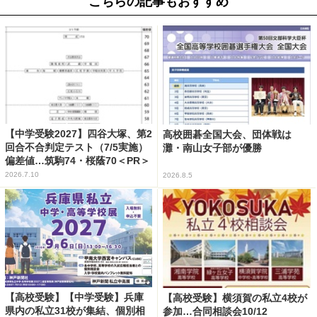
こちらの記事もおすすめ
【中学受験2027】四谷大塚、第2
高校囲碁全国大会、団体戦は
回合不合判定テスト（7/5実施）
灘・南山女子部が優勝
偏差値…筑駒74・桜蔭70＜PR＞
2026.7.10
2026.8.5
【高校受験】【中学受験】兵庫
【高校受験】横須賀の私立4校が
県内の私立31校が集結、個別相
参加…合同相談会10/12