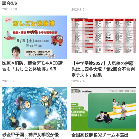
談会9/6
2026.7.28
2026.8.5
医療✕消防、縫合デモやAED講
【中学受験2027】人気校の併願
習も「おしごと体験博」9/5
先は…四谷大塚「第2回合不合判
定テスト」結果
2026.8.6
2026.7.16
砂金甲子園、神戸女学院が優
全国高校麻雀32チーム本選出