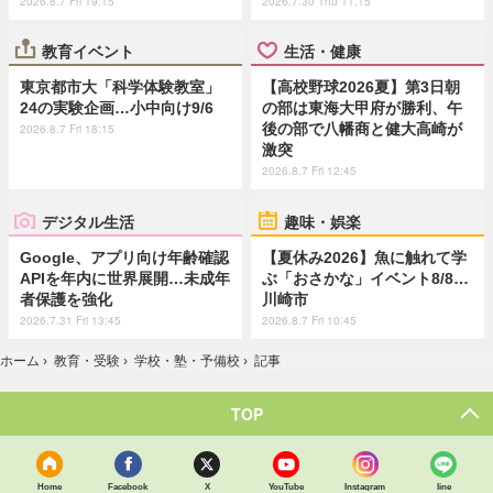
2026.8.7 Fri 19:15
2026.7.30 Thu 11:15
教育イベント
生活・健康
東京都市大「科学体験教室」
【高校野球2026夏】第3日朝
24の実験企画…小中向け9/6
の部は東海大甲府が勝利、午
後の部で八幡商と健大高崎が
2026.8.7 Fri 18:15
激突
2026.8.7 Fri 12:45
デジタル生活
趣味・娯楽
Google、アプリ向け年齢確認
【夏休み2026】魚に触れて学
APIを年内に世界展開…未成年
ぶ「おさかな」イベント8/8…
者保護を強化
川崎市
2026.7.31 Fri 13:45
2026.8.7 Fri 10:45
ホーム
›
教育・受験
›
学校・塾・予備校
›
記事
TOP
Home
Facebook
X
YouTube
Instagram
line