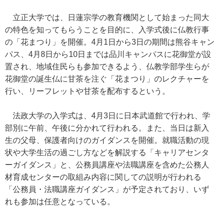
立正大学では、日蓮宗学の教育機関として始まった同大
の特色を知ってもらうことを目的に、入学式後に仏教行事
の「花まつり」を開催。4月1日から3日の期間は熊谷キャン
パス、4月8日から10日までは品川キャンパスに花御堂が設
置され、地域住民らも参加できるよう、仏教学部学生らが
花御堂の誕生仏に甘茶を注ぐ「花まつり」のレクチャーを
行い、リーフレットや甘茶を配布するという。
法政大学の入学式は、4月3日に日本武道館で行われ、学
部別に午前、午後に分かれて行われる。また、当日は新入
生の父母、保護者向けのガイダンスを開催。就職活動の現
状や大学生活の過ごし方などを解説する「キャリアセンタ
ーガイダンス」と、公務員講座や法職講座を含めた公務人
材育成センターの取組み内容に関しての説明が行われる
「公務員・法職講座ガイダンス」が予定されており、いず
れも参加は任意となっている。