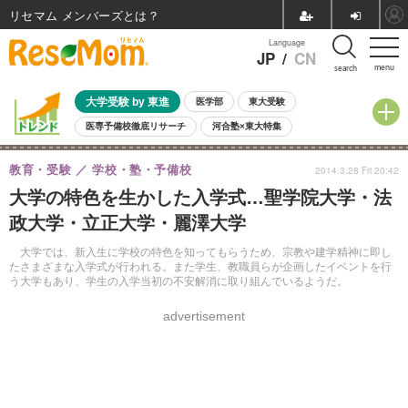
リセマム メンバーズ
Language
JP
/
CN
menu
search
大学受験 by 東進
医学部
東大受験
医専予備校徹底リサーチ
河合塾×東大特集
親子で考える大学選び
高校受験
中学受験
小学校受験
教育・受験
学校・塾・予備校
2014.3.28 Fri 20:42
共通テスト
夏休み
8月開催学校説明会・相談会
大学の特色を生かした入学式…聖学院大学・法
8月開催イベント・WS
全国公立高校 過去問
人気記事
政大学・立正大学・麗澤大学
自由研究教材（小学生向け）
自由研究教材（中学生向け）
ランキング
大学では、新入生に学校の特色を知ってもらうため、宗教や建学精神に即し
たさまざまな入学式が行われる。また学生、教職員らが企画したイベントを行
う大学もあり、学生の入学当初の不安解消に取り組んでいるようだ。
advertisement