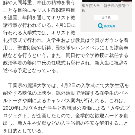
解や人間尊重、奉仕の精神を養う
聖学院大学 新学長の姜尚中
ことを目的にキリスト教関連科目
氏
を設置。年間を通してキリスト教
全 5 枚
諸行事が行われている。4月1日に
拡大写真
行われる入学式では、キリスト教
礼拝形式で行われ、入学生および教員は全員がガウンを着
用し、聖書朗読や祈祷、聖歌隊やハンドベルによる讃美奉
献などを行うという。また、同日付で全学教授に就任する
政治学者の姜尚中氏の任職式も挙行され、新入生に祝辞を
述べる予定となっている。
千葉県の麗澤大学では、4月2日の入学式にて大学生活を
紹介する映像の上映や、課外活動で活躍する在学生のパネ
ルトークや劇によるキャンパス案内が行われる。これは、
2010年に設立された学生と教職員の協働による「入学式プ
ロジェクト」が企画したもので、全学的な歓迎ムードを創
出し、新入生や父母などの入学当初の不安を解消すること
を目的としている。