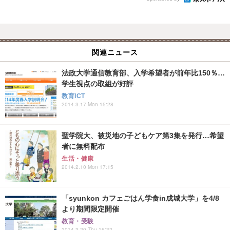
関連ニュース
法政大学通信教育部、入学希望者が前年比150％…
学生視点の取組が好評
教育ICT
2014.3.17 Mon 15:28
聖学院大、被災地の子どもケア第3集を発行…希望
者に無料配布
生活・健康
2014.2.10 Mon 17:15
「syunkon カフェごはん学食in成城大学」を4/8
より期間限定開催
教育・受験
2014.3.20 Thu 16:32