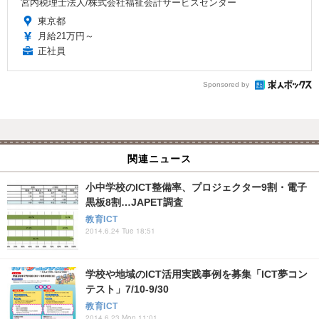
宮内税理士法人/株式会社福祉会計サービスセンター
東京都
月給21万円～
正社員
Sponsored by
関連ニュース
小中学校のICT整備率、プロジェクター9割・電子
黒板8割…JAPET調査
教育ICT
2014.6.24 Tue 18:51
学校や地域のICT活用実践事例を募集「ICT夢コン
テスト」7/10-9/30
教育ICT
2014.6.23 Mon 11:01