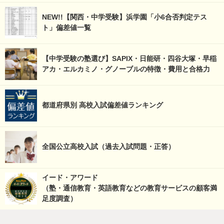
NEW!!【関西・中学受験】浜学園「小6合否判定テス
ト」偏差値一覧
【中学受験の塾選び】SAPIX・日能研・四谷大塚・早稲
アカ・エルカミノ・グノーブルの特徴・費用と合格力
都道府県別 高校入試偏差値ランキング
全国公立高校入試（過去入試問題・正答）
イード・アワード
（塾・通信教育・英語教育などの教育サービスの顧客満
足度調査）