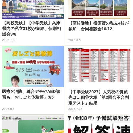
【高校受験】【中学受験】兵庫
【高校受験】横須賀の私立4校が
県内の私立31校が集結、個別相
参加…合同相談会10/12
談会9/6
2026.7.28
2026.8.5
医療✕消防、縫合デモやAED講
【中学受験2027】人気校の併願
習も「おしごと体験博」9/5
先は…四谷大塚「第2回合不合判
定テスト」結果
2026.8.6
2026.7.16