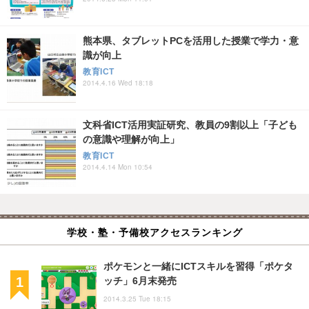
熊本県、タブレットPCを活用した授業で学力・意
識が向上
教育ICT
2014.4.16 Wed 18:18
文科省ICT活用実証研究、教員の9割以上「子ども
の意識や理解が向上」
教育ICT
2014.4.14 Mon 10:54
学校・塾・予備校アクセスランキング
ポケモンと一緒にICTスキルを習得「ポケタ
ッチ」6月末発売
2014.3.25 Tue 18:15