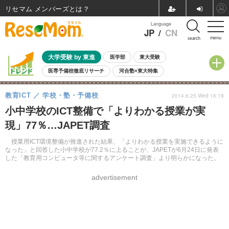
リセマム メンバーズ
Language
JP
/
CN
menu
search
大学受験 by 東進
医学部
東大受験
医専予備校徹底リサーチ
河合塾×東大特集
親子で考える大学選び
高校受験
中学受験
小学校受験
教育ICT
学校・塾・予備校
2014.6.25 Wed 16:19
共通テスト
夏休み
8月開催学校説明会・相談会
小中学校のICT整備で「よりわかる授業が実
8月開催イベント・WS
全国公立高校 過去問
人気記事
現」77％…JAPET調査
自由研究教材（小学生向け）
自由研究教材（中学生向け）
ランキング
授業用ICT環境整備が推進された結果、「よりわかる授業を実施できるように
なった」と回答した小中学校が77.2％に上ることが、JAPETが6月24日に発表
した「教育用コンピュータ等に関するアンケート調査」より明らかになった。
advertisement