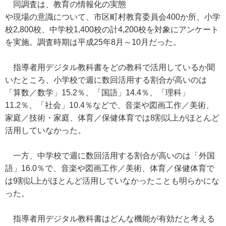
同調査は、教育の情報化の実態
や現場の意識について、市区町村教育委員会400か所、小学
校2,800校、中学校1,400校の計4,200校を対象にアンケート
を実施。調査時期は平成25年8月～10月だった。
指導者用デジタル教科書をどの教科で活用しているか聞
いたところ、小学校で週に数回活用する割合が高いのは
「算数／数学」15.2％、「国語」14.4％、「理科」
11.2％、「社会」10.4％などで、音楽や図画工作／美術、
家庭／技術・家庭、体育／保健体育では8割以上がほとんど
活用していなかった。
一方、中学校で週に数回活用する割合が高いのは「外国
語」16.0％で、音楽や図画工作／美術、体育／保健体育で
は9割以上がほとんど活用していなかったことも明らかにな
った。
指導者用デジタル教科書はどんな機能が有効だと考える