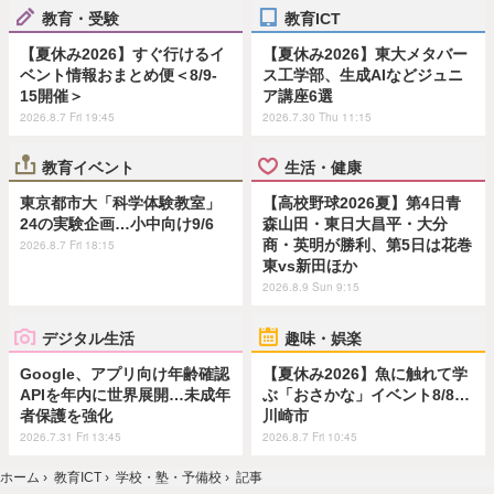
教育・受験
教育ICT
【夏休み2026】すぐ行けるイ
【夏休み2026】東大メタバー
ベント情報おまとめ便＜8/9-
ス工学部、生成AIなどジュニ
15開催＞
ア講座6選
2026.8.7 Fri 19:45
2026.7.30 Thu 11:15
教育イベント
生活・健康
東京都市大「科学体験教室」
【高校野球2026夏】第4日青
24の実験企画…小中向け9/6
森山田・東日大昌平・大分
商・英明が勝利、第5日は花巻
2026.8.7 Fri 18:15
東vs新田ほか
2026.8.9 Sun 9:15
デジタル生活
趣味・娯楽
Google、アプリ向け年齢確認
【夏休み2026】魚に触れて学
APIを年内に世界展開…未成年
ぶ「おさかな」イベント8/8…
者保護を強化
川崎市
2026.7.31 Fri 13:45
2026.8.7 Fri 10:45
ホーム
›
教育ICT
›
学校・塾・予備校
›
記事