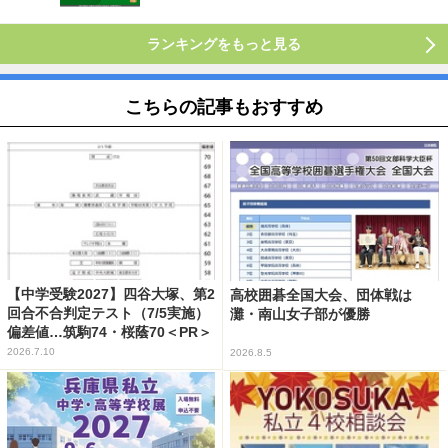
ランキングをもっと見る
こちらの記事もおすすめ
【中学受験2027】四谷大塚、第2
高校囲碁全国大会、団体戦は
回合不合判定テスト（7/5実施）
灘・南山女子部が優勝
偏差値…筑駒74・桜蔭70＜PR＞
2026.7.10
2026.8.5