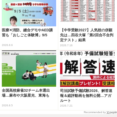
医療✕消防、縫合デモやAED講
【中学受験2027】人気校の併願
習も「おしごと体験博」9/5
先は…四谷大塚「第2回合不合判
定テスト」結果
2026.8.6
2026.7.16
全国高校麻雀32チーム本選出
司法試験予備試験2026、解答速
場…麻布や大阪星光、東海も
報＆総評動画を無料公開…アガ
ルート
2026.8.5
2026.7.21
Recommended by