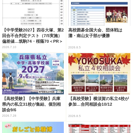
【中学受験2027】四谷大塚、第2
高校囲碁全国大会、団体戦は
回合不合判定テスト（7/5実施）
灘・南山女子部が優勝
偏差値…筑駒74・桜蔭70＜PR＞
2026.7.10
2026.8.5
【高校受験】【中学受験】兵庫
【高校受験】横須賀の私立4校が
県内の私立31校が集結、個別相
参加…合同相談会10/12
談会9/6
2026.7.28
2026.8.5