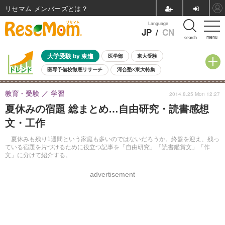
リセマム メンバーズ
Language
JP
/
CN
menu
search
大学受験 by 東進
医学部
東大受験
医専予備校徹底リサーチ
河合塾×東大特集
親子で考える大学選び
高校受験
中学受験
小学校受験
教育・受験
学習
2014.8.25 Mon 12:27
共通テスト
夏休み
8月開催学校説明会・相談会
夏休みの宿題 総まとめ…自由研究・読書感想
8月開催イベント・WS
全国公立高校 過去問
人気記事
文・工作
自由研究教材（小学生向け）
自由研究教材（中学生向け）
ランキング
夏休みも残り1週間という家庭も多いのではないだろうか。終盤を迎え、残っ
ている宿題を片づけるために役立つ記事を「自由研究」「読書鑑賞文」「作
文」に分けて紹介する。
advertisement