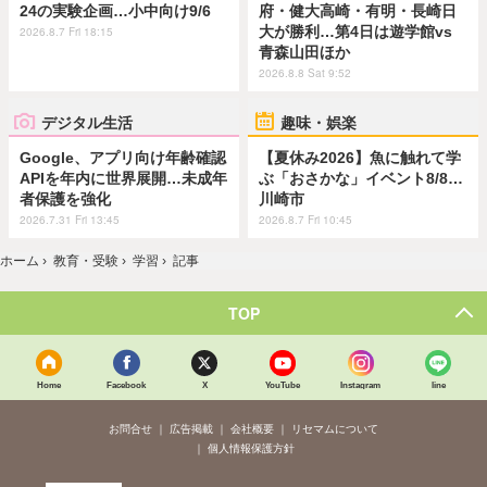
24の実験企画…小中向け9/6
府・健大高崎・有明・長崎日
大が勝利…第4日は遊学館vs
2026.8.7 Fri 18:15
青森山田ほか
2026.8.8 Sat 9:52
デジタル生活
趣味・娯楽
Google、アプリ向け年齢確認
【夏休み2026】魚に触れて学
APIを年内に世界展開…未成年
ぶ「おさかな」イベント8/8…
者保護を強化
川崎市
2026.7.31 Fri 13:45
2026.8.7 Fri 10:45
ホーム
›
教育・受験
›
学習
›
記事
TOP
Home
Facebook
X
YouTube
Instagram
line
お問合せ
広告掲載
会社概要
リセマムについて
個人情報保護方針