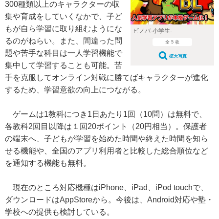
300種類以上のキャラクターの収
集や育成をしていくなかで、子ど
もが自ら学習に取り組むようにな
ビノバ-小学生-
るのがねらい。また、間違った問
全 5 枚
題や苦手な科目は一人学習機能で
拡大写真
集中して学習することも可能。苦
手を克服してオンライン対戦に勝てばキャラクターが進化
するため、学習意欲の向上につながる。
ゲームは1教科につき1日あたり1回（10問）は無料で、
各教科2回目以降は１回20ポイント（20円相当）。保護者
の端末へ、子どもが学習を始めた時間や終えた時間を知ら
せる機能や、全国のアプリ利用者と比較した総合順位など
を通知する機能も無料。
現在のところ対応機種はiPhone、iPad、iPod touchで、
ダウンロードはAppStoreから。今後は、Android対応や塾・
学校への提供も検討している。