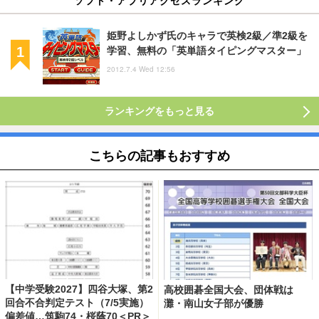
姫野よしかず氏のキャラで英検2級／準2級を
学習、無料の「英単語タイピングマスター」
2012.7.4 Wed 12:56
ランキングをもっと見る
こちらの記事もおすすめ
【中学受験2027】四谷大塚、第2
高校囲碁全国大会、団体戦は
回合不合判定テスト（7/5実施）
灘・南山女子部が優勝
偏差値…筑駒74・桜蔭70＜PR＞