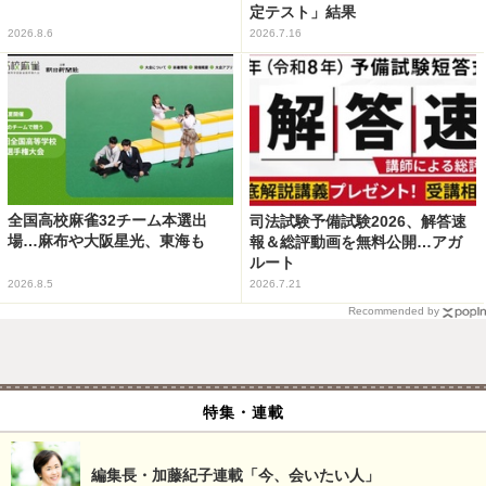
定テスト」結果
2026.8.6
2026.7.16
全国高校麻雀32チーム本選出
司法試験予備試験2026、解答速
場…麻布や大阪星光、東海も
報＆総評動画を無料公開…アガ
ルート
2026.8.5
2026.7.21
Recommended by
特集・連載
編集長・加藤紀子連載「今、会いたい人」