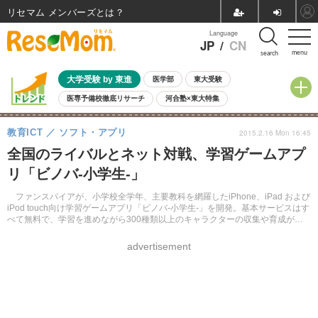
リセマム メンバーズ
Language
JP
/
CN
menu
search
大学受験 by 東進
医学部
東大受験
医専予備校徹底リサーチ
河合塾×東大特集
親子で考える大学選び
高校受験
中学受験
小学校受験
教育ICT
ソフト・アプリ
2015.2.16 Mon 16:45
共通テスト
夏休み
8月開催学校説明会・相談会
全国のライバルとネット対戦、学習ゲームアプ
8月開催イベント・WS
全国公立高校 過去問
人気記事
リ「ビノバ-小学生-」
自由研究教材（小学生向け）
自由研究教材（中学生向け）
ランキング
ファンスパイアが、小学校全学年、主要教科を網羅したiPhone、iPad および
iPod touch向け学習ゲームアプリ「ビノバ-小学生-」を開発。基本サービスはす
べて無料で、学習を進めながら300種類以上のキャラクターの収集や育成がで
きる。
advertisement