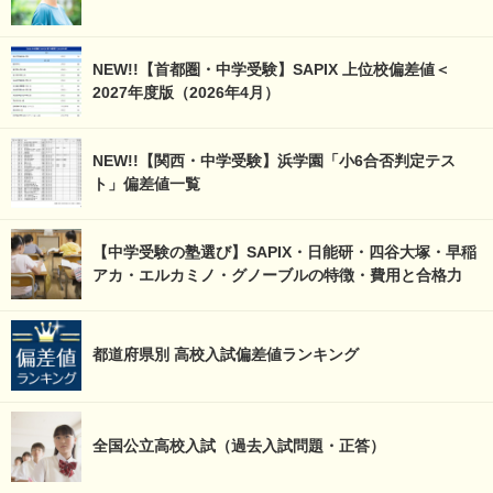
NEW!!【首都圏・中学受験】SAPIX 上位校偏差値＜
2027年度版（2026年4月）
NEW!!【関西・中学受験】浜学園「小6合否判定テス
ト」偏差値一覧
【中学受験の塾選び】SAPIX・日能研・四谷大塚・早稲
アカ・エルカミノ・グノーブルの特徴・費用と合格力
都道府県別 高校入試偏差値ランキング
全国公立高校入試（過去入試問題・正答）