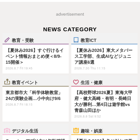
advertisement
NEWS CATEGORY
教育・受験
教育ICT
【夏休み2026】すぐ行けるイ
【夏休み2026】東大メタバー
ベント情報おまとめ便＜8/9-
ス工学部、生成AIなどジュニ
15開催＞
ア講座6選
2026.8.7 Fri 19:45
2026.7.30 Thu 11:15
教育イベント
生活・健康
東京都市大「科学体験教室」
【高校野球2026夏】東海大甲
24の実験企画…小中向け9/6
府・健大高崎・有明・長崎日
大が勝利…第4日は遊学館vs
2026.8.7 Fri 18:15
青森山田ほか
2026.8.8 Sat 9:52
デジタル生活
趣味・娯楽