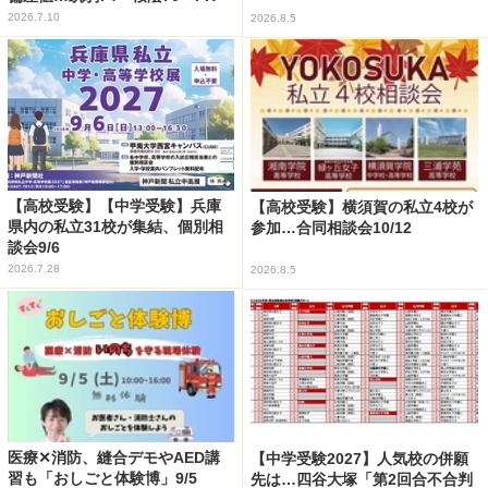
2026.7.10
2026.8.5
【高校受験】【中学受験】兵庫
【高校受験】横須賀の私立4校が
県内の私立31校が集結、個別相
参加…合同相談会10/12
談会9/6
2026.7.28
2026.8.5
医療✕消防、縫合デモやAED講
【中学受験2027】人気校の併願
習も「おしごと体験博」9/5
先は…四谷大塚「第2回合不合判