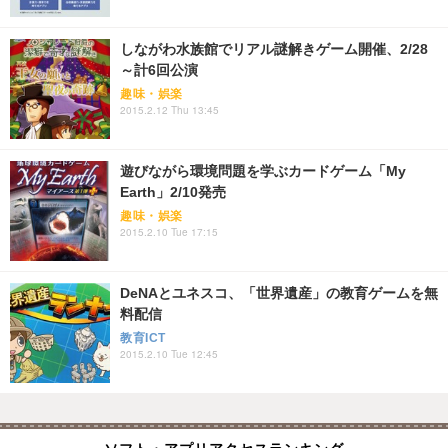
しながわ水族館でリアル謎解きゲーム開催、2/28
～計6回公演
趣味・娯楽
2015.2.12 Thu 13:45
遊びながら環境問題を学ぶカードゲーム「My
Earth」2/10発売
趣味・娯楽
2015.2.10 Tue 17:15
DeNAとユネスコ、「世界遺産」の教育ゲームを無
料配信
教育ICT
2015.2.10 Tue 12:45
ソフト・アプリアクセスランキング