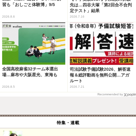
習も「おしごと体験博」9/5
先は…四谷大塚「第2回合不合判
定テスト」結果
2026.8.6
2026.7.16
全国高校麻雀32チーム本選出
司法試験予備試験2026、解答速
場…麻布や大阪星光、東海も
報＆総評動画を無料公開…アガ
ルート
2026.8.5
2026.7.21
Recommended by
特集・連載