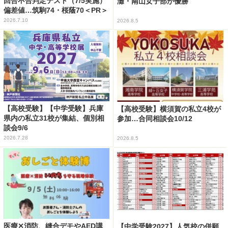
回合不合判定テスト（7/5実施）
灘・南山女子部が優勝
偏差値…筑駒74・桜蔭70＜PR＞
2026.7.10
2026.8.5
【高校受験】【中学受験】兵庫
【高校受験】横須賀の私立4校が
県内の私立31校が集結、個別相
参加…合同相談会10/12
談会9/6
2026.7.28
2026.8.5
医療✕消防、縫合デモやAED講
【中学受験2027】人気校の併願