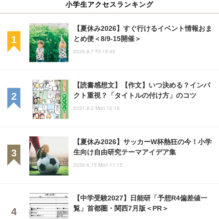
小学生アクセスランキング
【夏休み2026】すぐ行けるイベント情報おま
とめ便＜8/9-15開催＞
2026.8.7 Fri 19:45
【読書感想文】【作文】いつ決める？インパ
クト重視？「タイトルの付け方」のコツ
2021.8.2 Mon 12:15
【夏休み2026】サッカーW杯熱狂の今！小学
生向け自由研究テーマアイデア集
2026.6.15 Mon 11:15
【中学受験2027】日能研「予想R4偏差値一
覧」首都圏・関西7月版＜PR＞