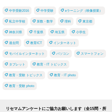
中学受験2016
中学受験
eラーニング（映像授業）
私立中学校
算数・数学
理科
東京都
神奈川県
千葉県
埼玉県
小学生
過去問
教育ICT
インターネット
モバイルインターネット
パソコン
スマートフォン
タブレット
教育・IT トピックス
教育・受験 トピックス
教育・IT photo
教育・受験 photo
リセマムアンケートにご協力お願いします（全15問・所