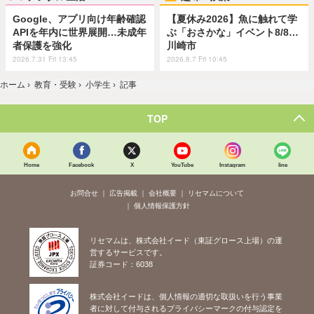
Google、アプリ向け年齢確認
【夏休み2026】魚に触れて学
APIを年内に世界展開…未成年
ぶ「おさかな」イベント8/8…
者保護を強化
川崎市
2026.7.31 Fri 13:45
2026.8.7 Fri 10:45
ホーム
›
教育・受験
›
小学生
›
記事
TOP
Home
Facebook
X
YouTube
Instagram
line
お問合せ
広告掲載
会社概要
リセマムについて
個人情報保護方針
リセマムは、株式会社イード（東証グロース上場）の運
営するサービスです。
証券コード：6038
株式会社イードは、個人情報の適切な取扱いを行う事業
者に対して付与されるプライバシーマークの付与認定を