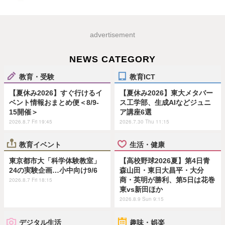
advertisement
NEWS CATEGORY
教育・受験
教育ICT
【夏休み2026】すぐ行けるイ
【夏休み2026】東大メタバー
ベント情報おまとめ便＜8/9-
ス工学部、生成AIなどジュニ
15開催＞
ア講座6選
2026.8.7 Fri 19:45
2026.7.30 Thu 11:15
教育イベント
生活・健康
東京都市大「科学体験教室」
【高校野球2026夏】第4日青
24の実験企画…小中向け9/6
森山田・東日大昌平・大分
商・英明が勝利、第5日は花巻
2026.8.7 Fri 18:15
東vs新田ほか
2026.8.9 Sun 9:15
デジタル生活
趣味・娯楽