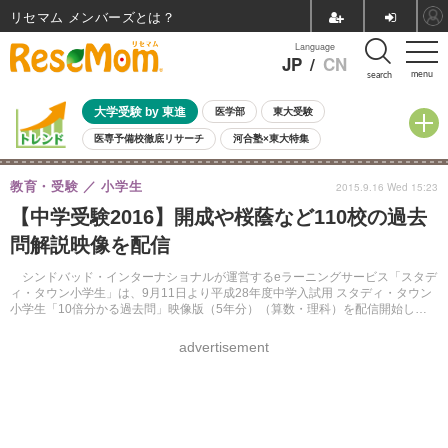
リセマム メンバーズ
Language
JP
/
CN
menu
search
大学受験 by 東進
医学部
東大受験
医専予備校徹底リサーチ
河合塾×東大特集
親子で考える大学選び
高校受験
中学受験
小学校受験
教育・受験
小学生
2015.9.16 Wed 15:23
共通テスト
夏休み
8月開催学校説明会・相談会
【中学受験2016】開成や桜蔭など110校の過去
8月開催イベント・WS
全国公立高校 過去問
人気記事
問解説映像を配信
自由研究教材（小学生向け）
自由研究教材（中学生向け）
ランキング
シンドバッド・インターナショナルが運営するeラーニングサービス「スタデ
ィ・タウン小学生」は、9月11日より平成28年度中学入試用 スタディ・タウン
小学生「10倍分かる過去問」映像版（5年分）（算数・理科）を配信開始し
た。
advertisement