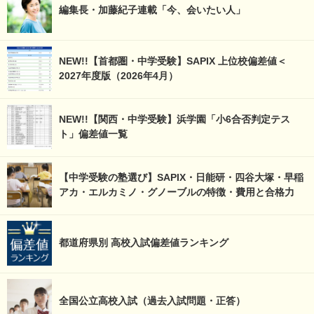
編集長・加藤紀子連載「今、会いたい人」
NEW!!【首都圏・中学受験】SAPIX 上位校偏差値＜
2027年度版（2026年4月）
NEW!!【関西・中学受験】浜学園「小6合否判定テス
ト」偏差値一覧
【中学受験の塾選び】SAPIX・日能研・四谷大塚・早稲
アカ・エルカミノ・グノーブルの特徴・費用と合格力
都道府県別 高校入試偏差値ランキング
全国公立高校入試（過去入試問題・正答）