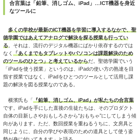
合言葉は「鉛筆、消しゴム、iPad」…ICT機器を身近
なツールに
多くの学校が最新のICT機器を学習に導入するなかで、聖
徳学園ではあえてアナログで解決を探る授業も行ってい
る
。それは、流行のデジタル機器にばかり依存するのでは
なく
「あくまでもタブレットやパソコンは課題解決のため
のツールのひとつ」と考えているから
だ。聖徳学園でいう
「iPadを使う授業」というのは、iPadの使い方の熟達を目
指す授業ではなく、iPadをひとつのツールとして活用し課
題の解決を図る授業なのである。
横濱氏も「
『鉛筆、消しゴム、iPad』が私たちの合言葉
です。iPadを手にした直後の生徒たちは、そのプロダクト
自体の目新しさやおもしろさから“おもちゃ”にしてしまう傾
向があります。ただ、数回授業を重ねるうちに、文房具と
同じように、自分の学びや表現のための道具として使う姿
勢が身に付いてきます」と語る。