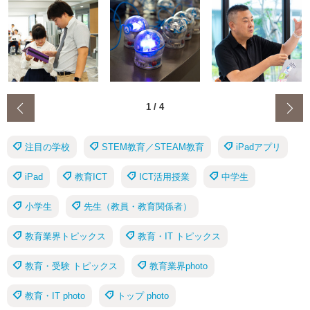
‹
1
/
4
注目の学校
STEM教育／STEAM教育
iPadアプリ
iPad
教育ICT
ICT活用授業
中学生
小学生
先生（教員・教育関係者）
教育業界トピックス
教育・IT トピックス
教育・受験 トピックス
教育業界photo
教育・IT photo
トップ photo