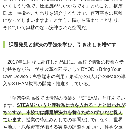
いくような色で、圧迫感がないからです」とのこと。横濱
氏は「特徴やこだわりを紹介するだけで、何万字もの原稿
になってしまいますよ」と笑う。隅から隅までこだわり、
それでいて無駄のない洗練された空間だ。
課題発見と解決の手法を学び、引き出しを増やす
2017年に同校に赴任した品田氏。高校で情報の授業を受
け持ちながら、学校改革本部長としてBYOD（Bring Your
Own Device：私物端末の利用）形式での1人1台のiPadの導
入やSTEAM教育の開発・推進をしている。
「聖徳学園高校では情報の授業を『STEAM』と呼んでい
ます。
STEAMというと理数系に力を入れることと思われが
ちですが、本校では課題解決力を養うための学びだと捉え
ています
。授業の枠組みとしての学問だけではなく、世界
や地元・武蔵野市が抱える実際の課題を見つけ、科学や技