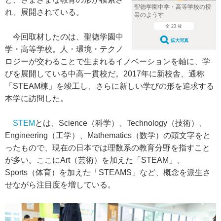
聖徳学園中学・高等学校の授
れ、展開されている。
業のようす
全 23 枚
今回取材したのは、聖徳学園中
拡大写真
学・高等学校。人・環境・テクノ
ロジーが交わることで生まれるイノベーションを軸に、学
びを展開している中高一貫校だ。2017年に新校舎、通称
「STEAM棟」を竣工し、さらに新しい学びの形を追求する
本学に訪問した。
STEM
とは、Science（科学）、Technology（技術）、
Engineering（工学）、Mathematics（数学）の頭文字をと
ったもので、現在の日本では理数系の教育分野を指すこと
が多い。ここにArt（芸術）を加えた「STEAM」、
Sports（体育）を加えた「STEAMS」など、概念を派生さ
せながら注目度を増している。