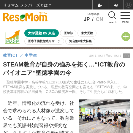
リセマム メンバーズ
Language
JP
/
CN
menu
search
大学受験 by 東進
医学部
東大受験
医専予備校徹底リサーチ
河合塾×東大特集
親子で考える大学選び
高校受験
中学受験
小学校受験
教育ICT
中学生
2018.10.17 Wed 10:15
PR
共通テスト
夏休み
8月開催学校説明会・相談会
STEAM教育が自身の強みを拓く…“ICT教育の
8月開催イベント・WS
全国公立高校 過去問
人気記事
パイオニア”聖徳学園の今
自由研究教材（小学生向け）
自由研究教材（中学生向け）
ランキング
聖徳学園中学・高等学校ではBYOD形式で生徒に1人1台iPadを導入し、
STEAM教育を実践している。理想の教育空間とも言える「STEAM棟」で、学
校改革本部長の品田健氏、CISOの横濱友一氏、そして生徒たちに取材した。
近年、情報化の流れを受け、社
会で求められる人材像が激変して
いる。それにともなって、教育業
界でも英語4技能習得や探究な
ど、さまざまな教育の形が模索さ