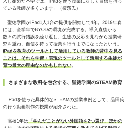
入し始めた本学では、iPadを使う授業に対して自信を持っ
ている教師が多くいます」（横濱氏）
聖徳学園がiPad1人1台の提供を開始して4年。2019年春
には、全学年でBYODの環境が完成する。導入直後から
数々の試行錯誤を繰り返し、生徒の反応を見ながら授業研
究を重ね、自信を持って授業を行うまでになったという。
iPadを教育のツールとして活用している教師の背中を見る
ことは、それを学習・表現のツールとして活用する生徒が
育つ最大の理由なのかもしれない
。
さまざまな教科を包含する、聖徳学園のSTEAM教育
iPadを使った具体的なSTEAMの授業事例として、品田氏
の行う動画制作の授業が紹介された。
高校1年は
「学んだことがない外国語を2つ選び、ほかの