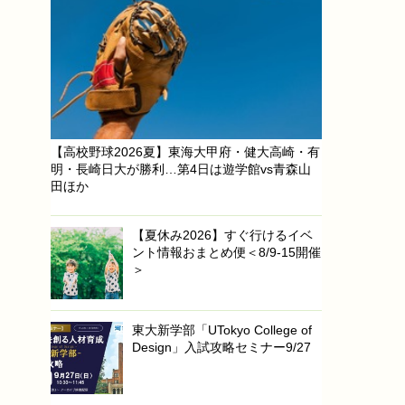
【高校野球2026夏】東海大甲府・健大高崎・有
明・長崎日大が勝利…第4日は遊学館vs青森山
田ほか
【夏休み2026】すぐ行けるイベ
ント情報おまとめ便＜8/9-15開催
＞
東大新学部「UTokyo College of
Design」入試攻略セミナー9/27