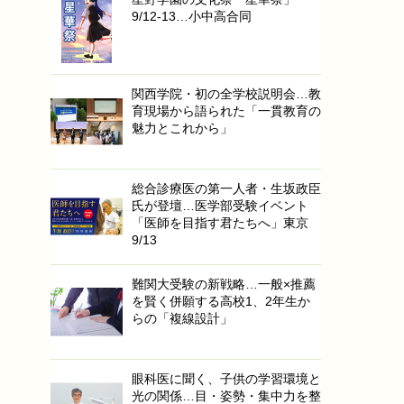
9/12-13…小中高合同
関西学院・初の全学校説明会…教
育現場から語られた「一貫教育の
魅力とこれから」
総合診療医の第一人者・生坂政臣
氏が登壇…医学部受験イベント
「医師を目指す君たちへ」東京
9/13
難関大受験の新戦略…一般×推薦
を賢く併願する高校1、2年生か
らの「複線設計」
眼科医に聞く、子供の学習環境と
光の関係…目・姿勢・集中力を整