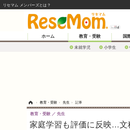
リセマム メンバーズ
ホーム
教育・受験
国
未就学児
小学生
ホーム
›
教育・受験
›
先生
›
記事
教育・受験
先生
家庭学習も評価に反映…文