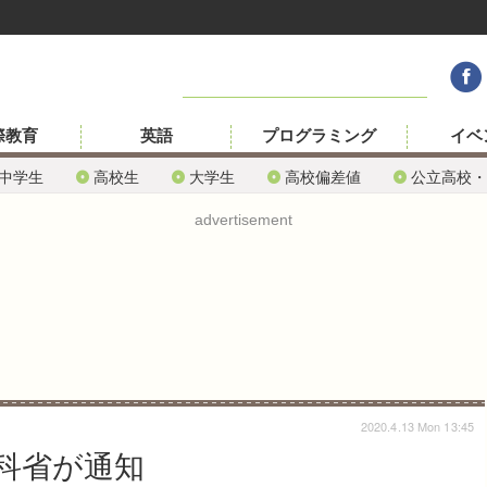
際教育
英語
プログラミング
イベ
中学生
高校生
大学生
高校偏差値
公立高校・
advertisement
2020.4.13 Mon 13:45
科省が通知