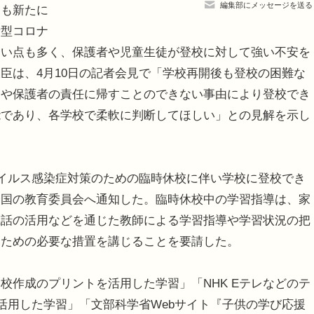
編集部にメッセージを送る
ても新たに
新型コロナ
ない点も多く、保護者や児童生徒が登校に対して強い不安を
臣は、4月10日の記者会見で「学校再開後も登校の困難な
徒や保護者の責任に帰すことのできない事由により登校でき
能であり、各学校で柔軟に判断してほしい」との見解を示し
イルス感染症対策のための臨時休校に伴い学校に登校でき
全国の教育委員会へ通知した。臨時休校中の学習指導は、家
電話の活用などを通じた教師による学習指導や学習状況の把
るための必要な措置を講じることを要請した。
作成のプリントを活用した学習」「NHK Eテレなどのテ
活用した学習」「文部科学省Webサイト『子供の学び応援