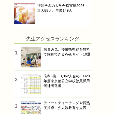
行知学園の大学合格実績2026…
東大55人、早慶149人
先生アクセスランキング
教員必見、授業指導案を無料
で閲覧できるWebサイト10選
倍率5倍、3,062人合格…H28
年度東京都公立学校教員採用
候補者選考
ティームティーチングや習熟
度指導…少人数教育を提言