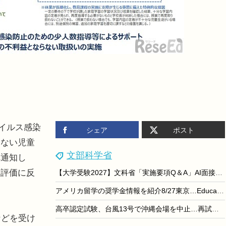
ウイルス感染
シェア
ポスト
きない児童
文部科学省
へ通知し
習評価に反
【大学受験2027】文科省「実施要項Q＆A」AI面接不可など面接ルール明確化
アメリカ留学の奨学金情報を紹介8/27東京…EducationUSA
高卒認定試験、台風13号で沖縄会場を中止…再試験は8/27-28
などを受け