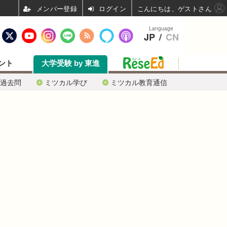
ログイン
こんにちは、ゲストさん
Language
JP
/
CN
ント
大学受験 by 東進
過去問
ミツカル学び
ミツカル教育通信