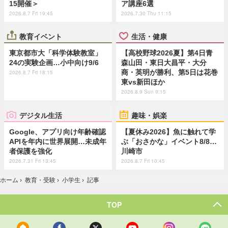
15開催＞
ア講座6選
2026.8.7 Fri 19:45
2026.7.30 Thu 11:15
教育イベント
生活・健康
東京都市大「科学体験教室」
【高校野球2026夏】第4日青
24の実験企画…小中向け9/6
森山田・東日大昌平・大分
商・英明が勝利、第5日は花巻
2026.8.7 Fri 18:15
東vs新田ほか
2026.8.9 Sun 9:15
デジタル生活
趣味・娯楽
Google、アプリ向け年齢確認
【夏休み2026】魚に触れて学
APIを年内に世界展開…未成年
ぶ「おさかな」イベント8/8…
者保護を強化
川崎市
2026.7.31 Fri 13:45
2026.8.7 Fri 10:45
ホーム
›
教育・受験
›
小学生
›
記事
TOP