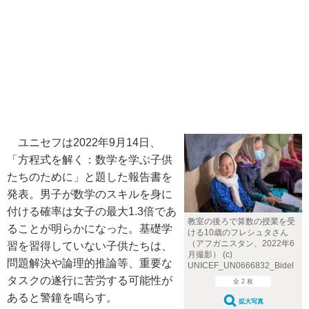
ユニセフは2022年9月14日、
「方程式を解く：数学を学ぶ子供
たちのために」と題した報告書を
発表。男子が数学のスキルを身に
付ける確率は女子の最大1.3倍であ
教室の後ろで算数の授業を受
ることが明らかになった。基礎学
ける10歳のフレシュタさん
（アフガニスタン、2022年6
習を習得していない子供たちは、
月撮影） (c)
問題解決や論理的推論等、重要な
UNICEF_UN0666832_Bidel
タスクの遂行に苦労する可能性が
全 2 枚
あると警鐘を鳴らす。
拡大写真