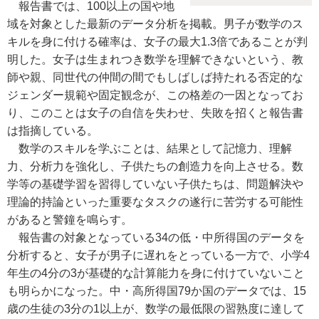
報告書では、100以上の国や地
域を対象とした最新のデータ分析を掲載。男子が数学のス
キルを身に付ける確率は、女子の最大1.3倍であることが判
明した。女子は生まれつき数学を理解できないという、教
師や親、同世代の仲間の間でもしばしば持たれる否定的な
ジェンダー規範や固定観念が、この格差の一因となってお
り、このことは女子の自信を失わせ、失敗を招くと報告書
は指摘している。
数学のスキルを学ぶことは、結果として記憶力、理解
力、分析力を強化し、子供たちの創造力を向上させる。数
学等の基礎学習を習得していない子供たちは、問題解決や
理論的持論といった重要なタスクの遂行に苦労する可能性
があると警鐘を鳴らす。
報告書の対象となっている34の低・中所得国のデータを
分析すると、女子が男子に遅れをとっている一方で、小学4
年生の4分の3が基礎的な計算能力を身に付けていないこと
も明らかになった。中・高所得国79か国のデータでは、15
歳の生徒の3分の1以上が、数学の最低限の習熟度に達して