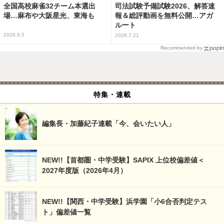
全国高校麻雀32チーム本選出
司法試験予備試験2026、解答速
場…麻布や大阪星光、東海も
報＆総評動画を無料公開…アガ
ルート
2026.8.5
2026.7.21
Recommended by
特集・連載
編集長・加藤紀子連載「今、会いたい人」
NEW!!【首都圏・中学受験】SAPIX 上位校偏差値＜
2027年度版（2026年4月）
NEW!!【関西・中学受験】浜学園「小6合否判定テス
ト」偏差値一覧