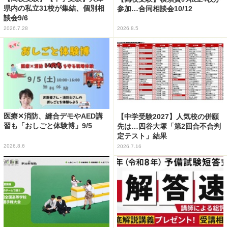
県内の私立31校が集結、個別相
参加…合同相談会10/12
談会9/6
2026.7.28
2026.8.5
医療✕消防、縫合デモやAED講
【中学受験2027】人気校の併願
習も「おしごと体験博」9/5
先は…四谷大塚「第2回合不合判
定テスト」結果
2026.8.6
2026.7.16