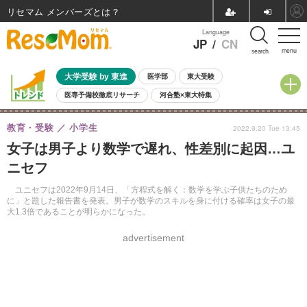
リセマム メンバーズ
Language
JP
/
CN
menu
search
大学受験 by 東進
医学部
東大受験
医専予備校徹底リサーチ
河合塾×東大特集
親子で考える大学選び
高校受験
中学受験
小学校受験
教育・受験
小学生
2022.9.20 Tue 13:45
共通テスト
夏休み
8月開催学校説明会・相談会
女子は男子より数学で遅れ、性差別に起因…ユ
8月開催イベント・WS
全国公立高校 過去問
人気記事
ニセフ
自由研究教材（小学生向け）
自由研究教材（中学生向け）
ランキング
ユニセフは2022年9月14日、「方程式を解く：数学を学ぶ子供たちのため
に」と題した報告書を発表。男子が数学のスキルを身に付ける確率は女子の最
大1.3倍であることが明らかになった。
advertisement