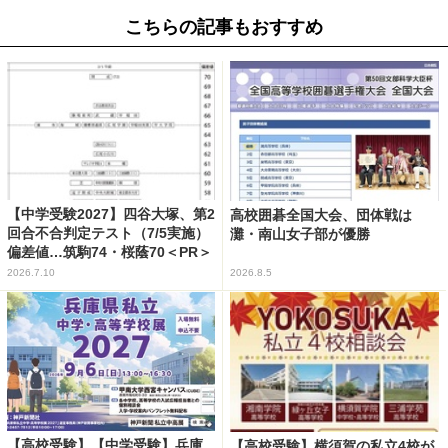
こちらの記事もおすすめ
【中学受験2027】四谷大塚、第2
高校囲碁全国大会、団体戦は
回合不合判定テスト（7/5実施）
灘・南山女子部が優勝
偏差値…筑駒74・桜蔭70＜PR＞
2026.7.10
2026.8.5
【高校受験】【中学受験】兵庫
【高校受験】横須賀の私立4校が