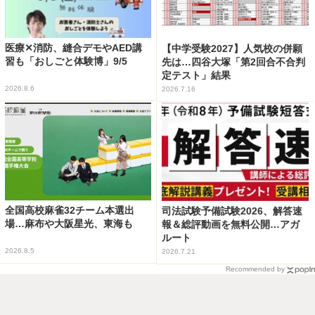
医療✕消防、縫合デモやAED講
【中学受験2027】人気校の併願
習も「おしごと体験博」9/5
先は…四谷大塚「第2回合不合判
定テスト」結果
2026.8.6
2026.7.16
全国高校麻雀32チーム本選出
司法試験予備試験2026、解答速
場…麻布や大阪星光、東海も
報＆総評動画を無料公開…アガ
ルート
2026.8.5
2026.7.21
Recommended by