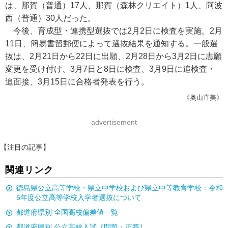
は、那賀（普通）17人、那賀（森林クリエイト）1人、阿波
西（普通）30人だった。
今後、育成型・連携型選抜では2月2日に検査を実施。2月
11日、簡易書留郵便によって選抜結果を通知する。一般選
抜は、2月21日から22日に出願、2月28日から3月2日に志願
変更を受け付け、3月7日と8日に検査、3月9日に追検査・
追面接、3月15日に合格者発表を行う。
《奥山直美》
advertisement
【注目の記事】
関連リンク
徳島県公立高等学校・県立中学校および県立中等教育学校：令和
5年度公立高等学校入学者選抜について
都道府県別 全国高校偏差値一覧
都道府県別 公立高校入試［問題・正答］