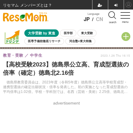
リセマム メンバーズ
Language
JP
/
CN
menu
search
大学受験 by 東進
医学部
東大受験
医専予備校徹底リサーチ
河合塾×東大特集
親子で考える大学選び
高校受験
中学受験
小学校受験
教育・受験
中学生
2023.1.26 Thu 16:15
共通テスト
夏休み
8月開催学校説明会・相談会
【高校受験2023】徳島県公立高、育成型選抜の
8月開催イベント・WS
全国公立高校 過去問
人気記事
倍率（確定）徳島北2.16倍
自由研究教材（小学生向け）
自由研究教材（中学生向け）
ランキング
徳島県教育委員会は、2023年度（令和5年度）徳島県公立高等学校育成型・
連携型選抜の確定出願状況・倍率を発表した。初の実施となった育成型選抜の
平均倍率は1.02倍。学校・学科別では、名西（芸術・美術）2.25倍、徳島北
（普通／国際英語）2.16倍等が高かった。
advertisement