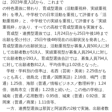
は、2023年度入試から、これまで
の特色選抜に替わり、育成型選抜（活動重視枠、実績重視
枠）を導入。中学校での日常活動を重視して評価する「活
動重視枠」と、中学校での実績を重視して評価する「実績
重視枠」があり、すべての高校で育成型選抜を実施する。
育成型・連携型選抜では、1月24日から25日午後1時まで
出願を受け付け、25日午後4時現在の出願状況を発表した。
育成型選抜の出願状況は、活動重視型が募集人員500人に対
して出願者数が519人、実績重視型が募集人員294人に対し
て出願者数が293人。育成型選抜合計では、募集人員794人
に対して出願者数812人、平均倍率は1.02倍となった。
学校・学科別の倍率は、名西（芸術・美術）2.25倍がも
っとも高く、徳島北（普通／国際英語）2.16倍、鳴門（普
通）1.25倍、海部（普通／情報ビジネス／数理科学）1.24
倍、徳島市立（普通）1.22倍と続いた。この他の学校は、
城南（普通／応用数理）0.95倍、城東（普通）0.92倍、富
岡東（普通／商業）1.11倍等。
一方、連携型選抜は那賀と阿波西の2校で実施。出願者数