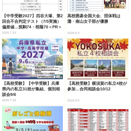
【中学受験2027】四谷大塚、第2
高校囲碁全国大会、団体戦は
回合不合判定テスト（7/5実施）
灘・南山女子部が優勝
偏差値…筑駒74・桜蔭70＜PR＞
2026.7.10
2026.8.5
【高校受験】【中学受験】兵庫
【高校受験】横須賀の私立4校が
県内の私立31校が集結、個別相
参加…合同相談会10/12
談会9/6
2026.7.28
2026.8.5