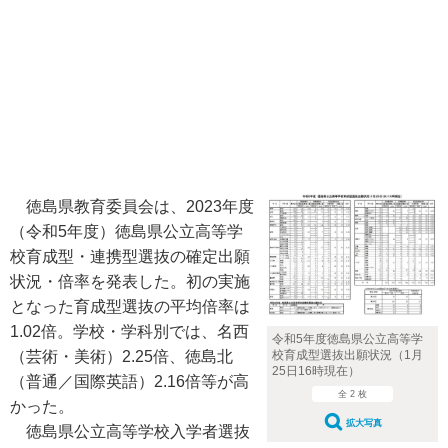
徳島県教育委員会は、2023年度
（令和5年度）徳島県公立高等学
校育成型・連携型選抜の確定出願
状況・倍率を発表した。初の実施
となった育成型選抜の平均倍率は
1.02倍。学校・学科別では、名西
令和5年度徳島県公立高等学
校育成型選抜出願状況（1月
（芸術・美術）2.25倍、徳島北
25日16時現在）
（普通／国際英語）2.16倍等が高
全 2 枚
かった。
拡大写真
徳島県公立高等学校入学者選抜