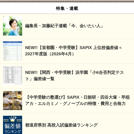
特集・連載
編集長・加藤紀子連載「今、会いたい人」
NEW!!【首都圏・中学受験】SAPIX 上位校偏差値＜
2027年度版（2026年4月）
NEW!!【関西・中学受験】浜学園「小6合否判定テス
ト」偏差値一覧
【中学受験の塾選び】SAPIX・日能研・四谷大塚・早稲
アカ・エルカミノ・グノーブルの特徴・費用と合格力
都道府県別 高校入試偏差値ランキング