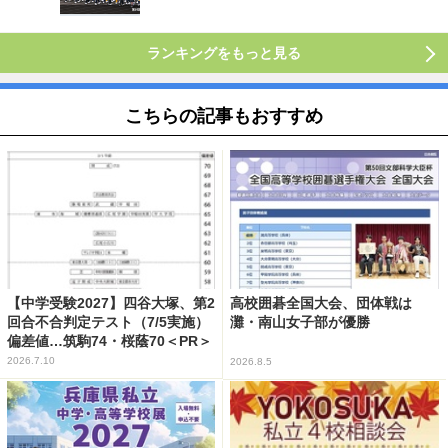
ランキングをもっと見る
こちらの記事もおすすめ
【中学受験2027】四谷大塚、第2
高校囲碁全国大会、団体戦は
回合不合判定テスト（7/5実施）
灘・南山女子部が優勝
偏差値…筑駒74・桜蔭70＜PR＞
2026.7.10
2026.8.5