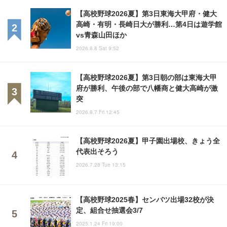
【高校野球2026夏】第3日東海大甲府・健大
高崎・有明・長崎日大が勝利…第4日は遊学館
vs青森山田ほか
2026.8.8 Sat 9:52
【高校野球2026夏】第3日朝の部は東海大甲
府が勝利、午後の部で八幡商と健大高崎が激
突
2026.8.7 Fri 12:45
【高校野球2026夏】甲子園出場校、きょう全
代表出そろう
2026.7.28 Tue 13:15
【高校野球2025春】センバツ出場32校が決
定、組合せ抽選会3/7
2025.1.24 Fri 19:00