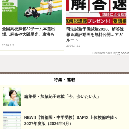
全国高校麻雀32チーム本選出
司法試験予備試験2026、解答速
場…麻布や大阪星光、東海も
報＆総評動画を無料公開…アガ
ルート
2026.8.5
2026.7.21
Recommended by
特集・連載
編集長・加藤紀子連載「今、会いたい人」
NEW!!【首都圏・中学受験】SAPIX 上位校偏差値＜
2027年度版（2026年4月）