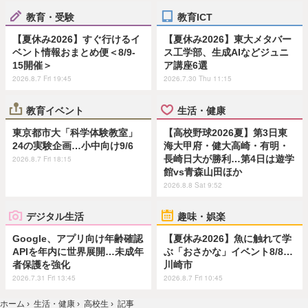
教育・受験
教育ICT
【夏休み2026】すぐ行けるイ
【夏休み2026】東大メタバー
ベント情報おまとめ便＜8/9-
ス工学部、生成AIなどジュニ
15開催＞
ア講座6選
2026.8.7 Fri 19:45
2026.7.30 Thu 11:15
教育イベント
生活・健康
東京都市大「科学体験教室」
【高校野球2026夏】第3日東
24の実験企画…小中向け9/6
海大甲府・健大高崎・有明・
長崎日大が勝利…第4日は遊学
2026.8.7 Fri 18:15
館vs青森山田ほか
2026.8.8 Sat 9:52
デジタル生活
趣味・娯楽
Google、アプリ向け年齢確認
【夏休み2026】魚に触れて学
APIを年内に世界展開…未成年
ぶ「おさかな」イベント8/8…
者保護を強化
川崎市
2026.7.31 Fri 13:45
2026.8.7 Fri 10:45
ホーム
›
生活・健康
›
高校生
›
記事