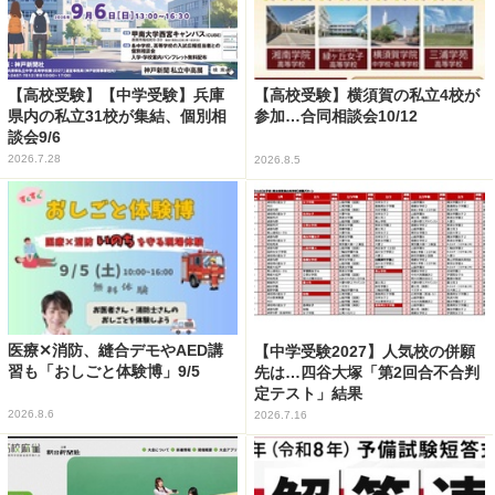
【高校受験】【中学受験】兵庫
【高校受験】横須賀の私立4校が
県内の私立31校が集結、個別相
参加…合同相談会10/12
談会9/6
2026.7.28
2026.8.5
医療✕消防、縫合デモやAED講
【中学受験2027】人気校の併願
習も「おしごと体験博」9/5
先は…四谷大塚「第2回合不合判
定テスト」結果
2026.8.6
2026.7.16