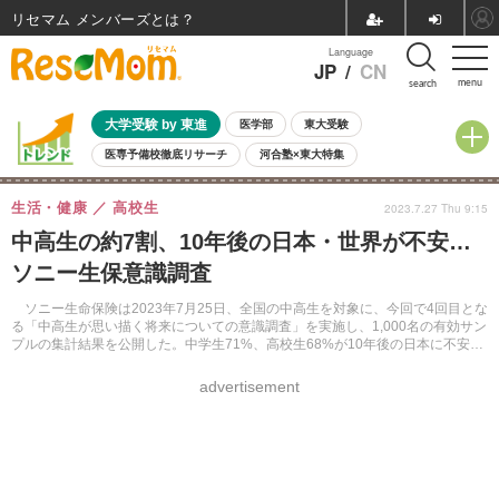
リセマム メンバーズ
Language
JP
/
CN
menu
search
大学受験 by 東進
医学部
東大受験
医専予備校徹底リサーチ
河合塾×東大特集
親子で考える大学選び
高校受験
中学受験
小学校受験
生活・健康
高校生
2023.7.27 Thu 9:15
共通テスト
夏休み
8月開催学校説明会・相談会
中高生の約7割、10年後の日本・世界が不安…
8月開催イベント・WS
全国公立高校 過去問
人気記事
ソニー生保意識調査
自由研究教材（小学生向け）
自由研究教材（中学生向け）
ランキング
ソニー生命保険は2023年7月25日、全国の中高生を対象に、今回で4回目とな
る「中高生が思い描く将来についての意識調査」を実施し、1,000名の有効サン
プルの集計結果を公開した。中学生71%、高校生68%が10年後の日本に不安を
抱いていることがわかった。
advertisement