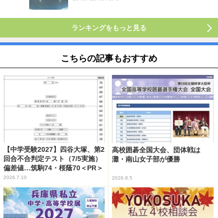
ランキングをもっと見る
こちらの記事もおすすめ
【中学受験2027】四谷大塚、第2
高校囲碁全国大会、団体戦は
回合不合判定テスト（7/5実施）
灘・南山女子部が優勝
偏差値…筑駒74・桜蔭70＜PR＞
2026.7.10
2026.8.5