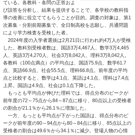
ている。各教科・各問の正答およ
び誤答を分析し、結果を提供することで、各学校の教科指
導の改善に役立ててもらうことが目的。調査の対象は、第1
次募集・分割前期募集で、全日制高校を志願し、共通問題
により学力検査を受検した者。
2024年度の入学者選抜は2月21日に行われ約4万人が受検
した。教科別受検者数は、国語3万4,467人、数学3万4,465
人、英語3万4,270人、社会3万8,042人、理科3万8,042人。
各教科（100点満点）の平均点は、国語75.9点、数学61.7
点、英語66.9点、社会55.5点、理科66.8点。前年度の平均
点と比較すると、数学は4.1点、英語は4.1点、理科は7.4点
上昇。国語は4.9点、社会は0.1点下降した。
もっとも平均点が伸びた理科では、得点分布のピークが
前年度の72～75点から84～87点に移り、80点以上の受検者
の割合が21.1％から26.1％に増加した。
一方、もっとも平均点が下がった国語は、得点分布のピ
ークが前年度の90～94点から80～84点に移り、85点以上の
受検者の割合は49.6％から34.1％に減少。登場人物の心情