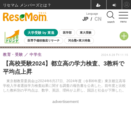
リセマム メンバーズ
Language
JP
/
CN
menu
search
大学受験 by 東進
医学部
東大受験
医専予備校徹底リサーチ
河合塾×東大特集
親子で考える大学選び
高校受験
中学受験
小学校受験
教育・受験
中学生
2024.6.28 Fri 11:15
共通テスト
夏休み
8月開催学校説明会・相談会
【高校受験2024】都立高の学力検査、3教科で
8月開催イベント・WS
全国公立高校 過去問
人気記事
平均点上昇
自由研究教材（小学生向け）
自由研究教材（中学生向け）
ランキング
東京都教育委員会は2024年6月27日、2024年度（令和6年度）東京都立高等
学校入学者選抜学力検査結果に関する調査の報告書を公表した。前年度と比較
した教科別の平均点は、数学、英語、理科が上昇し、国語と社会が下降した。
advertisement