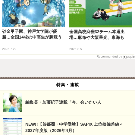
砂金甲子園、神戸女学院が優
全国高校麻雀32チーム本選出
勝…全国14校の中高生が腕競う
場…麻布や大阪星光、東海も
2026.7.29
2026.8.5
Recommended by
特集・連載
編集長・加藤紀子連載「今、会いたい人」
NEW!!【首都圏・中学受験】SAPIX 上位校偏差値＜
2027年度版（2026年4月）