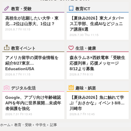
教育・受験
教育ICT
高校生が志願したい大学・東
【夏休み2026】東大メタバー
北…2位は山形大、1位は？
ス工学部、生成AIなどジュニ
ア講座6選
2026.8.7 Fri 10:15
2026.7.30 Thu 11:15
教育イベント
生活・健康
アメリカ留学の奨学金情報を
森永ラムネ×西鉄電車「受験生
紹介8/27東京…
応援列車」応援メッセージ
EducationUSA
8/12より募集
2026.8.7 Fri 11:15
2026.8.7 Fri 9:15
デジタル生活
趣味・娯楽
Google、アプリ向け年齢確認
【夏休み2026】魚に触れて学
APIを年内に世界展開…未成年
ぶ「おさかな」イベント8/8…
者保護を強化
川崎市
2026.7.31 Fri 13:45
2026.8.7 Fri 10:45
ホーム
›
教育・受験
›
中学生
›
記事