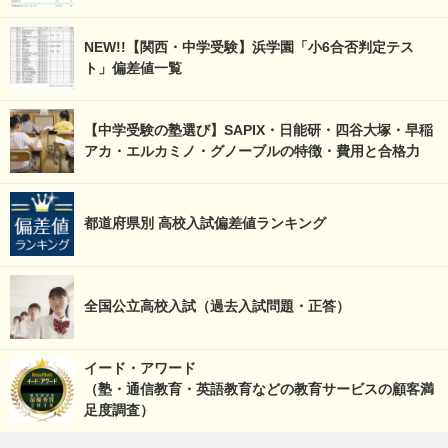
NEW!!【関西・中学受験】浜学園「小6合否判定テス
ト」偏差値一覧
【中学受験の塾選び】SAPIX・日能研・四谷大塚・早稲
アカ・エルカミノ・グノーブルの特徴・費用と合格力
都道府県別 高校入試偏差値ランキング
全国公立高校入試（過去入試問題・正答）
イード・アワード
（塾・通信教育・英語教育などの教育サービスの顧客満
足度調査）