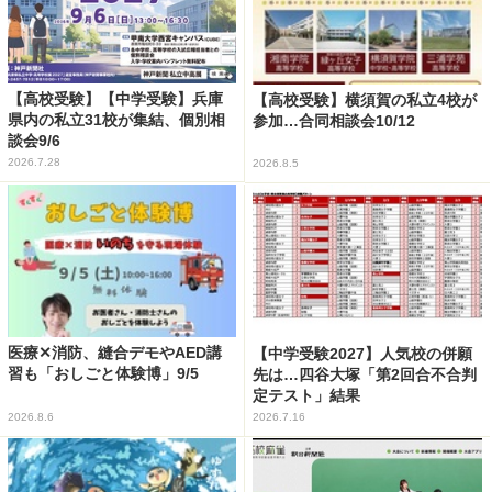
【高校受験】【中学受験】兵庫
【高校受験】横須賀の私立4校が
県内の私立31校が集結、個別相
参加…合同相談会10/12
談会9/6
2026.7.28
2026.8.5
医療✕消防、縫合デモやAED講
【中学受験2027】人気校の併願
習も「おしごと体験博」9/5
先は…四谷大塚「第2回合不合判
定テスト」結果
2026.8.6
2026.7.16