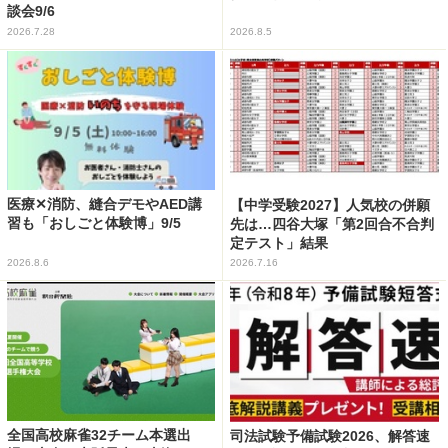
談会9/6
2026.7.28
2026.8.5
医療✕消防、縫合デモやAED講
【中学受験2027】人気校の併願
習も「おしごと体験博」9/5
先は…四谷大塚「第2回合不合判
定テスト」結果
2026.8.6
2026.7.16
全国高校麻雀32チーム本選出
司法試験予備試験2026、解答速