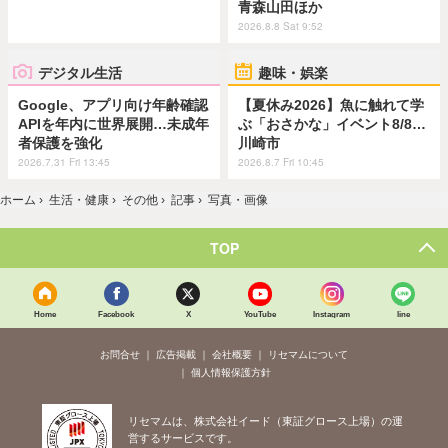
青森山田ほか
2026.8.8 Sat 9:52
デジタル生活
趣味・娯楽
Google、アプリ向け年齢確認
【夏休み2026】魚に触れて学
APIを年内に世界展開…未成年
ぶ「おさかな」イベント8/8…
者保護を強化
川崎市
2026.7.31 Fri 13:45
2026.8.7 Fri 10:45
ホーム
›
生活・健康
›
その他
›
記事
›
写真・画像
TOP
Home
Facebook
X
YouTube
Instagram
line
お問合せ
広告掲載
会社概要
リセマムについて
個人情報保護方針
リセマムは、株式会社イード（東証グロース上場）の運
営するサービスです。