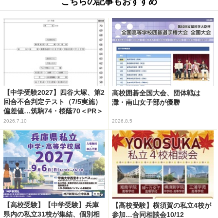
こちらの記事もおすすめ
【中学受験2027】四谷大塚、第2
高校囲碁全国大会、団体戦は
回合不合判定テスト（7/5実施）
灘・南山女子部が優勝
偏差値…筑駒74・桜蔭70＜PR＞
2026.7.10
2026.8.5
【高校受験】【中学受験】兵庫
【高校受験】横須賀の私立4校が
県内の私立31校が集結、個別相
参加…合同相談会10/12