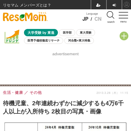
リセマム メンバーズ
Language
JP
/
CN
menu
search
大学受験 by 東進
医学部
東大受験
医専予備校徹底リサーチ
河合塾×東大特集
親子で考える大学選び
高校受験
中学受験
小学校受験
advertisement
共通テスト
夏休み
8月開催学校説明会・相談会
8月開催イベント・WS
全国公立高校 過去問
人気記事
自由研究教材（小学生向け）
自由研究教材（中学生向け）
ランキング
生活・健康
その他
2013.3.28（木） 11:15
待機児童、2年連続わずかに減少するも4万6千
人以上が入所待ち 2枚目の写真・画像