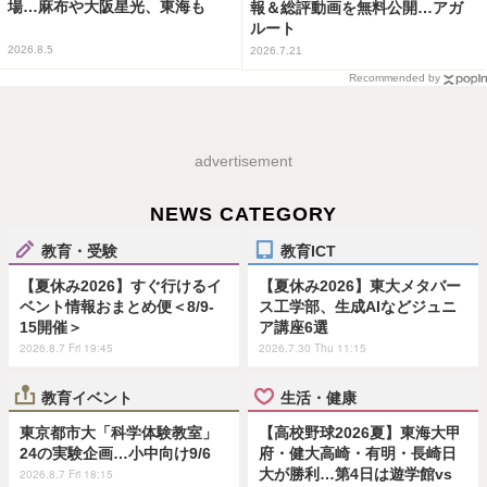
場…麻布や大阪星光、東海も
報＆総評動画を無料公開…アガ
ルート
2026.8.5
2026.7.21
Recommended by
advertisement
NEWS CATEGORY
教育・受験
教育ICT
【夏休み2026】すぐ行けるイ
【夏休み2026】東大メタバー
ベント情報おまとめ便＜8/9-
ス工学部、生成AIなどジュニ
15開催＞
ア講座6選
2026.8.7 Fri 19:45
2026.7.30 Thu 11:15
教育イベント
生活・健康
東京都市大「科学体験教室」
【高校野球2026夏】東海大甲
24の実験企画…小中向け9/6
府・健大高崎・有明・長崎日
大が勝利…第4日は遊学館vs
2026.8.7 Fri 18:15