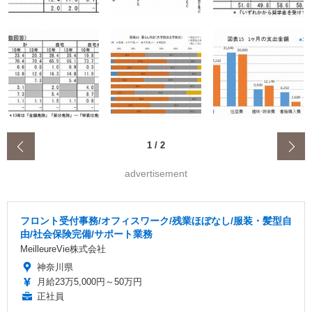
‹
1
/
2
advertisement
フロント受付事務/オフィスワーク/残業ほぼなし/服装・髪型自
由/社会保険完備/サポート業務
MeilleureVie株式会社
神奈川県
月給23万5,000円～50万円
正社員