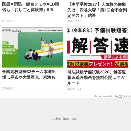
医療✕消防、縫合デモやAED講
【中学受験2027】人気校の併願
習も「おしごと体験博」9/5
先は…四谷大塚「第2回合不合判
定テスト」結果
2026.8.6
2026.7.16
全国高校麻雀32チーム本選出
司法試験予備試験2026、解答速
場…麻布や大阪星光、東海も
報＆総評動画を無料公開…アガ
ルート
2026.8.5
2026.7.21
Recommended by
advertisement