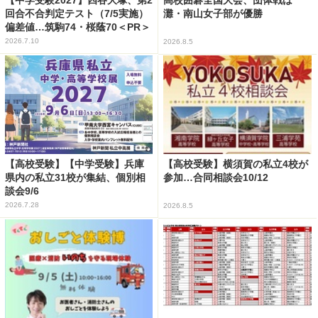
高校囲碁全国大会、団体戦は
回合不合判定テスト（7/5実施）
灘・南山女子部が優勝
偏差値…筑駒74・桜蔭70＜PR＞
2026.7.10
2026.8.5
【高校受験】【中学受験】兵庫
【高校受験】横須賀の私立4校が
県内の私立31校が集結、個別相
参加…合同相談会10/12
談会9/6
2026.7.28
2026.8.5