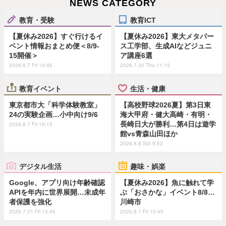
NEWS CATEGORY
教育・受験
教育ICT
【夏休み2026】すぐ行けるイ
【夏休み2026】東大メタバー
ベント情報おまとめ便＜8/9-
ス工学部、生成AIなどジュニ
15開催＞
ア講座6選
2026.8.7 Fri 19:45
2026.7.30 Thu 11:15
教育イベント
生活・健康
東京都市大「科学体験教室」
【高校野球2026夏】第3日東
24の実験企画…小中向け9/6
海大甲府・健大高崎・有明・
長崎日大が勝利…第4日は遊学
2026.8.7 Fri 18:15
館vs青森山田ほか
2026.8.8 Sat 9:52
デジタル生活
趣味・娯楽
Google、アプリ向け年齢確認
【夏休み2026】魚に触れて学
APIを年内に世界展開…未成年
ぶ「おさかな」イベント8/8…
者保護を強化
川崎市
2026.7.31 Fri 13:45
2026.8.7 Fri 10:45