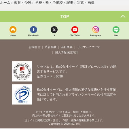
ホーム
›
教育・受験
›
学校・塾・予備校
›
記事
›
写真・画像
TOP
Home
Facebook
X
YouTube
Instagram
line
お問合せ
広告掲載
会社概要
リセマムについて
個人情報保護方針
リセマムは、株式会社イード（東証グロース上場）の運
営するサービスです。
証券コード：6038
株式会社イードは、個人情報の適切な取扱いを行う事業
者に対して付与されるプライバシーマークの付与認定を
受けています。
紹介した商品/サービスを購入、契約した場合に、
売上の一部が弊社サイトに還元されることがあります。
当サイトに掲載の記事・見出し・写真・画像の無断転載を禁じます。
Copyright © 2026 IID, Inc.