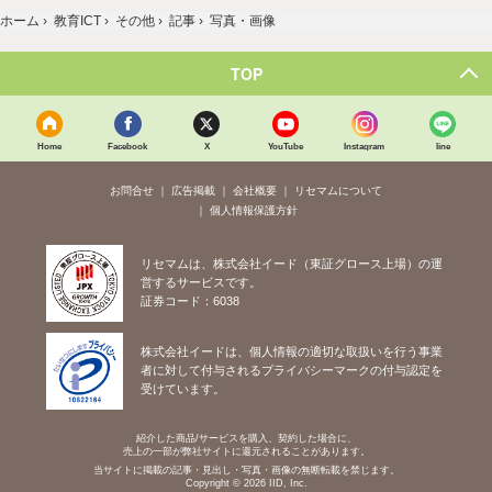
ホーム
›
教育ICT
›
その他
›
記事
›
写真・画像
TOP
Home
Facebook
X
YouTube
Instagram
line
お問合せ
広告掲載
会社概要
リセマムについて
個人情報保護方針
リセマムは、株式会社イード（東証グロース上場）の運
営するサービスです。
証券コード：6038
株式会社イードは、個人情報の適切な取扱いを行う事業
者に対して付与されるプライバシーマークの付与認定を
受けています。
紹介した商品/サービスを購入、契約した場合に、
売上の一部が弊社サイトに還元されることがあります。
当サイトに掲載の記事・見出し・写真・画像の無断転載を禁じます。
Copyright © 2026 IID, Inc.