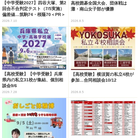
【中学受験2027】四谷大塚、第2
高校囲碁全国大会、団体戦は
回合不合判定テスト（7/5実施）
灘・南山女子部が優勝
偏差値…筑駒74・桜蔭70＜PR＞
2026.7.10
2026.8.5
【高校受験】【中学受験】兵庫
【高校受験】横須賀の私立4校が
県内の私立31校が集結、個別相
参加…合同相談会10/12
談会9/6
2026.7.28
2026.8.5