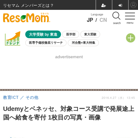
リセマム メンバーズ
Language
JP
/
CN
menu
search
大学受験 by 東進
医学部
東大受験
医専予備校徹底リサーチ
河合塾×東大特集
親子で考える大学選び
高校受験
中学受験
小学校受験
advertisement
共通テスト
夏休み
8月開催学校説明会・相談会
8月開催イベント・WS
全国公立高校 過去問
人気記事
自由研究教材（小学生向け）
自由研究教材（中学生向け）
ランキング
教育ICT
その他
2016.4.27（水） 13:45
Udemyとベネッセ、対象コース受講で発展途上
国へ給食を寄付 1枚目の写真・画像