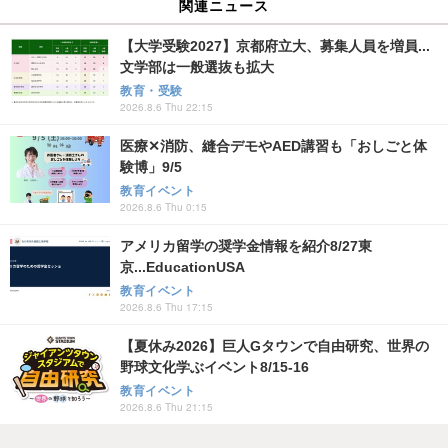
関連ニュース
【大学受験2027】京都府立大、募集人員を増員...
文学部は一般選抜も拡大
教育・受験
2026.8.6 Thu 22:15
医療✕消防、縫合デモやAED講習も「おしごと体
験博」9/5
教育イベント
2026.8.6 Thu 0:15
アメリカ留学の奨学金情報を紹介8/27東
京...EducationUSA
教育イベント
2026.8.6 Thu 17:15
【夏休み2026】巨人Gタウンで自由研究、世界の
野球文化学ぶイベント8/15-16
教育イベント
2026.8.6 Thu 21:15