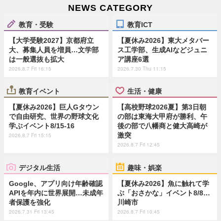
NEWS CATEGORY
教育・受験
教育ICT
【大学受験2027】京都府立
【夏休み2026】東大メタバー
大、募集人員を増員…文学部
ス工学部、生成AIなどジュニ
は一般選抜も拡大
ア講座6選
2026.8.7 Fri 16:15
2026.7.30 Thu 11:15
教育イベント
生活・健康
【夏休み2026】巨人Gタウン
【高校野球2026夏】第3日朝
で自由研究、世界の野球文化
の部は東海大甲府が勝利、午
学ぶイベント8/15-16
後の部で八幡商と健大高崎が
激突
2026.8.7 Fri 15:15
2026.8.7 Fri 12:45
デジタル生活
趣味・娯楽
Google、アプリ向け年齢確認
【夏休み2026】魚に触れて学
APIを年内に世界展開…未成年
ぶ「おさかな」イベント8/8…
者保護を強化
川崎市
2026.7.31 Fri 13:45
2026.8.7 Fri 10:45