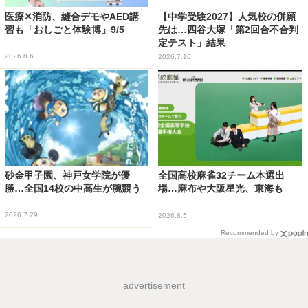
医療✕消防、縫合デモやAED講
【中学受験2027】人気校の併願
習も「おしごと体験博」9/5
先は…四谷大塚「第2回合不合判
定テスト」結果
2026.8.6
2026.7.16
砂金甲子園、神戸女学院が優
全国高校麻雀32チーム本選出
勝…全国14校の中高生が腕競う
場…麻布や大阪星光、東海も
2026.7.29
2026.8.5
Recommended by
advertisement