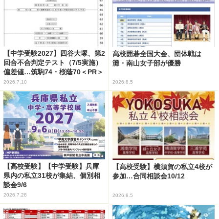
【中学受験2027】四谷大塚、第2
高校囲碁全国大会、団体戦は
回合不合判定テスト（7/5実施）
灘・南山女子部が優勝
偏差値…筑駒74・桜蔭70＜PR＞
2026.7.10
2026.8.5
【高校受験】【中学受験】兵庫
【高校受験】横須賀の私立4校が
県内の私立31校が集結、個別相
参加…合同相談会10/12
談会9/6
2026.7.28
2026.8.5