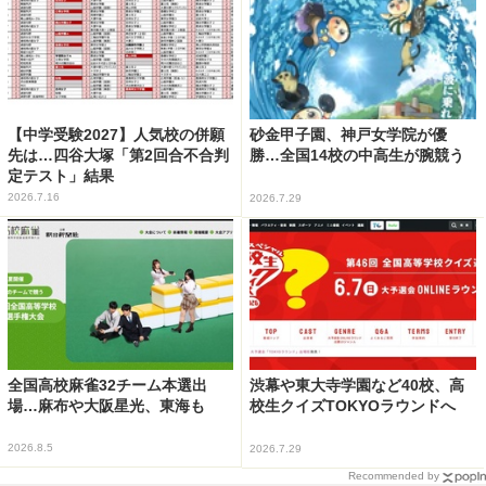
【中学受験2027】人気校の併願
砂金甲子園、神戸女学院が優
先は…四谷大塚「第2回合不合判
勝…全国14校の中高生が腕競う
定テスト」結果
2026.7.16
2026.7.29
全国高校麻雀32チーム本選出
渋幕や東大寺学園など40校、高
場…麻布や大阪星光、東海も
校生クイズTOKYOラウンドへ
2026.8.5
2026.7.29
Recommended by