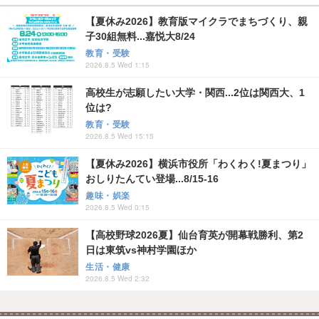
【夏休み2026】教育版マイクラでまちづくり、親
子30組無料...嘉悦大8/24
教育・受験
2026.8.5 Wed 1:15
高校生が志願したい大学・関西...2位は関西大、1
位は?
教育・受験
2026.8.5 Wed 15:15
【夏休み2026】横浜市役所「わくわく!夏まつり」
おしりたんてい登場...8/15-16
趣味・娯楽
2026.8.5 Wed 0:15
【高校野球2026夏】仙台育英が開幕戦勝利、第2
日は東筑vs神村学園ほか
生活・健康
2026.8.5 Wed 2:32