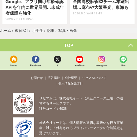
Google、アプリ向け年齢確認
全国高校麻雀32チーム本選出
APIを年内に世界展開…未成年
場…麻布や大阪星光、東海も
者保護を強化
2026.8.5 Wed 19:45
2026.7.31 Fri 13:45
ホーム
›
教育ICT
›
小学生
›
記事
›
写真・画像
TOP
Home
Facebook
X
YouTube
Instagram
line
お問合せ
広告掲載
会社概要
リセマムについて
個人情報保護方針
リセマムは、株式会社イード（東証グロース上場）の運
営するサービスです。
証券コード：6038
株式会社イードは、個人情報の適切な取扱いを行う事業
者に対して付与されるプライバシーマークの付与認定を
受けています。