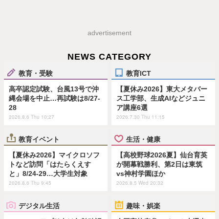
advertisement
NEWS CATEGORY
教育・受験
教育ICT
高卒認定試験、台風13号で沖
【夏休み2026】東大メタバー
縄会場を中止…再試験は8/27-
ス工学部、生成AIなどジュニ
28
ア講座6選
2026.8.6 Thu 10:27
2026.7.30 Thu 11:15
教育イベント
生活・健康
【夏休み2026】マイクロソフ
【高校野球2026夏】仙台育英
トなど訪問「はたらくえす
が開幕戦勝利、第2日は東筑
と」8/24-29…大学生対象
vs神村学園ほか
2026.8.6 Thu 9:45
2026.8.5 Wed 20:32
デジタル生活
趣味・娯楽