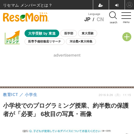
リセマム メンバーズ
Language
JP
/
CN
menu
search
大学受験 by 東進
医学部
東大受験
医専予備校徹底リサーチ
河合塾×東大特集
親子で考える大学選び
高校受験
中学受験
小学校受験
advertisement
共通テスト
夏休み
8月開催学校説明会・相談会
8月開催イベント・WS
全国公立高校 過去問
人気記事
自由研究教材（小学生向け）
自由研究教材（中学生向け）
ランキング
教育ICT
小学生
2016.9.26（月） 11:15
小学校でのプログラミング授業、約半数の保護
者が「必要」 6枚目の写真・画像