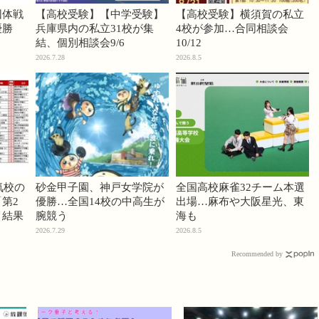
団体戦
【高校受験】【中学受験】
【高校受験】横須賀の私立
優勝
兵庫県内の私立31校が集
4校が参加…合同相談会
結、個別相談会9/6
10/12
2026.7.28
2026.8.5
気校の
砂金甲子園、神戸女学院が
全国高校麻雀32チーム本選
第2
優勝…全国14校の中高生が
出場…麻布や大阪星光、東
」結果
腕競う
海も
2026.7.29
2026.8.5
Recommended by