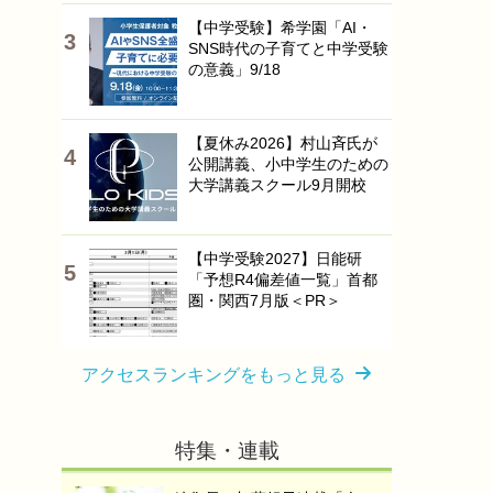
【中学受験】希学園「AI・
SNS時代の子育てと中学受験
の意義」9/18
【夏休み2026】村山斉氏が
公開講義、小中学生のための
大学講義スクール9月開校
【中学受験2027】日能研
「予想R4偏差値一覧」首都
圏・関西7月版＜PR＞
アクセスランキングをもっと見る
特集・連載