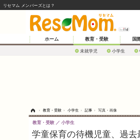
リセマム メンバーズ
ホーム
教育・受験
国
未就学児
小学生
ホーム
›
教育・受験
›
小学生
›
記事
›
写真・画像
教育・受験
小学生
学童保育の待機児童、過去最多