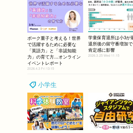
学童保育退所は小3が
ボーク重子と考える！世界
退所後の留守番増加で
で活躍するために必要な
肯定感に影響
「英語力」と「非認知能
2026.3.25 Wed 11:15
力」の育て方…オンライン
イベントレポート
2026.4.3 Fri 13:15
小学生