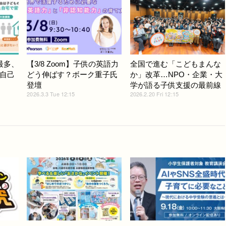
最多、
【3/8 Zoom】子供の英語力
全国で進む「こどもまんな
自己
どう伸ばす？ボーク重子氏
か」改革…NPO・企業・大
登壇
学が語る子供支援の最前線
2026.3.3 Tue 12:15
2026.2.20 Fri 12:15