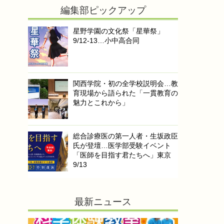
編集部ピックアップ
星野学園の文化祭「星華祭」
9/12-13…小中高合同
関西学院・初の全学校説明会…教
育現場から語られた「一貫教育の
魅力とこれから」
総合診療医の第一人者・生坂政臣
氏が登壇…医学部受験イベント
「医師を目指す君たちへ」東京
9/13
最新ニュース