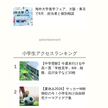
海外大学進学フェア、大阪・東京
で9月…担当者と個別相談
advertisement
小学生アクセスランキング
【中学受験】今週末行ける中
高一貫「学校見学」8/8…桜
蔭、品川女子など10校
【夏休み2026】サッカーW杯
熱狂の今！小学生向け自由研
究テーマアイデア集