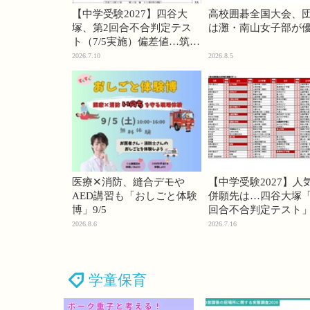
【中学受験2027】四谷大
高校囲碁全国大会、
塚、第2回合不合判定テス
は灘・南山女子部が
ト（7/5実施）偏差値…筑駒
74・桜蔭70＜PR＞
2026.7.10
2026.8.5
医療✕消防、縫合デモや
【中学受験2027】人
AED講習も「おしごと体験
併願先は…四谷大塚「
博」9/5
回合不合判定テスト
2026.8.6
2026.7.16
学童保育