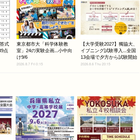
答式
東京都市大「科学体験教
【大学受験2027】獨協大、
39点
室」24の実験企画...小中向
イブニング試験導入...全国
け9/6
13会場で夕方から試験開始
2026.8.7 Fri 0:15
2026.8.6 Thu 20:15