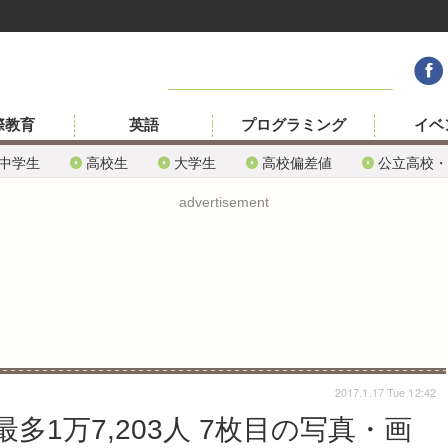
際教育
英語
プログラミング
イベ
中学生
高校生
大学生
高校偏差値
公立高校・
advertisement
2017.1.17 Tue 12:42
1万7,203人 7枚目の写真・画