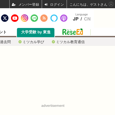
ログイン
こんにちは、ゲストさん
Language
JP
/
CN
ント
大学受験 by 東進
過去問
ミツカル学び
ミツカル教育通信
advertisement