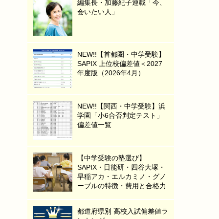
編集長・加藤紀子連載「今、
会いたい人」
NEW!!【首都圏・中学受験】
SAPIX 上位校偏差値＜2027
年度版（2026年4月）
NEW!!【関西・中学受験】浜
学園「小6合否判定テスト」
偏差値一覧
【中学受験の塾選び】
SAPIX・日能研・四谷大塚・
早稲アカ・エルカミノ・グノ
ーブルの特徴・費用と合格力
都道府県別 高校入試偏差値ラ