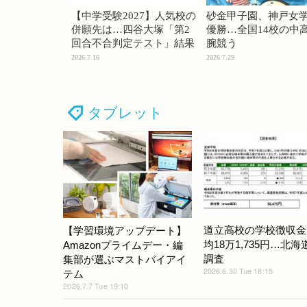
【中学受験2027】人気校の
砂金甲子園、神戸女
併願先は…四谷大塚「第2
優勝…全国14校の中
回合不合判定テスト」結果
腕競う
2026.7.16
2026.7.29
タブレット
道立高校の学校徴収金
【学習環境アップデート】
均18万1,735円…北
Amazonプライムデー・編
調査
集部が選ぶマストバイアイ
2026.6.30 Tue 18:15
テム
2026.7.7 Tue 19:10