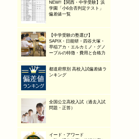
NEW!!【関西・中学受験】浜
学園「小6合否判定テスト」
偏差値一覧
【中学受験の塾選び】
SAPIX・日能研・四谷大塚・
早稲アカ・エルカミノ・グノ
ーブルの特徴・費用と合格力
都道府県別 高校入試偏差値ラ
ンキング
全国公立高校入試（過去入試
問題・正答）
イード・アワード