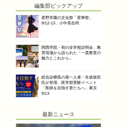
編集部ピックアップ
星野学園の文化祭「星華祭」
9/12-13…小中高合同
関西学院・初の全学校説明会…教
育現場から語られた「一貫教育の
魅力とこれから」
総合診療医の第一人者・生坂政臣
氏が登壇…医学部受験イベント
「医師を目指す君たちへ」東京
9/13
最新ニュース