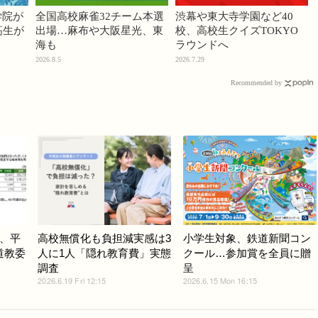
学院が
全国高校麻雀32チーム本選
渋幕や東大寺学園など40
高生が
出場…麻布や大阪星光、東
校、高校生クイズTOKYO
海も
ラウンドへ
2026.8.5
2026.7.29
Recommended by
、平
高校無償化も負担減実感は3
小学生対象、鉄道新聞コン
海道教委
人に1人「隠れ教育費」実態
クール…参加賞を全員に贈
調査
呈
2026.6.19 Fri 12:15
2026.6.15 Mon 16:15