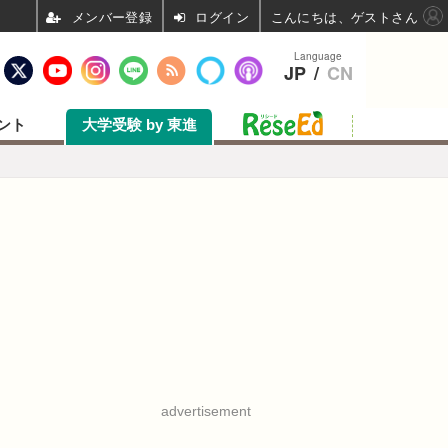
ログイン
こんにちは、ゲストさん
Language
JP
/
CN
ント
大学受験 by 東進
advertisement