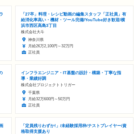
ラ
「27卒」料理・レシピ動画の編集スタッフ「正社員」有
給消化率高い・機材・ツール完備/YouTube好き歓迎/横
浜市西区高島3丁目
株式会社大斗
神奈川県
月給26万2,100円～32万円
正社員
の
インフラエンジニア・IT基盤の設計・構築・丁寧な指
導・業績好調
株式会社プロジェクトトリガー
千葉県
月給32万600円～50万円
正社員
画
「定員残りわずか!」/未経験採用枠/テストプレイヤー/資
格取得支援あり