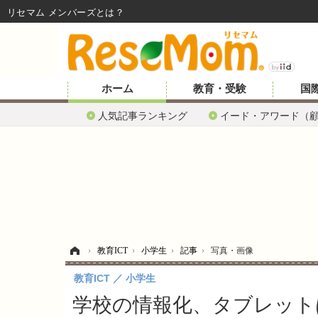
リセマム メンバーズ
ホーム
教育・受験
国
人気記事ランキング
イード・アワード（
ホーム
›
教育ICT
›
小学生
›
記事
›
写真・画像
教育ICT
小学生
学校の情報化、タブレットは