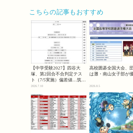
こちらの記事もおすすめ
【中学受験2027】四谷大
高校囲碁全国大会、
塚、第2回合不合判定テス
は灘・南山女子部が
ト（7/5実施）偏差値…筑駒
74・桜蔭70＜PR＞
2026.7.10
2026.8.5