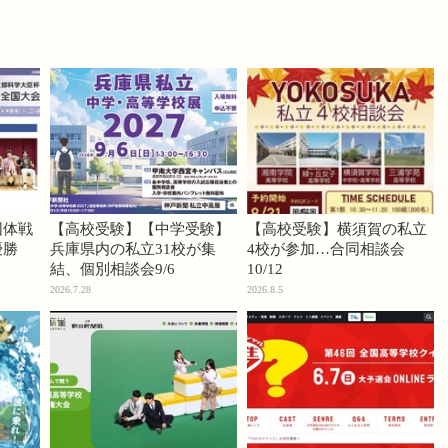
団体戦
【高校受験】【中学受験】
【高校受験】横須賀の私立
優勝
兵庫県内の私立31校が集
4校が参加…合同相談会
結、個別相談会9/6
10/12
2026.7.28
2026.8.5