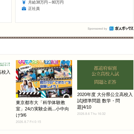
月給38万円～80万円
正社員
Sponsored by
高校入
2020年度 大分県公立高校入
試[標準問題 数学・問
東京都市大「科学体験教
題]4/10
室」24の実験企画...小中向
2026.8.6 Thu 16:32
け9/6
2026.8.7 Fri 0:15