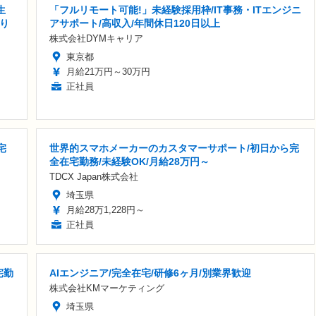
生
「フルリモート可能!」未経験採用枠/IT事務・ITエンジニ
り
アサポート/高収入/年間休日120日以上
株式会社DYMキャリア
東京都
月給21万円～30万円
正社員
宅
世界的スマホメーカーのカスタマーサポート/初日から完
全在宅勤務/未経験OK/月給28万円～
TDCX Japan株式会社
埼玉県
月給28万1,228円～
正社員
宅勤
AIエンジニア/完全在宅/研修6ヶ月/別業界歓迎
株式会社KMマーケティング
埼玉県