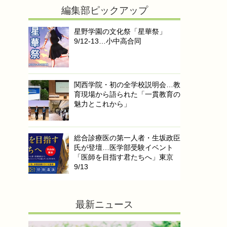
編集部ピックアップ
星野学園の文化祭「星華祭」
9/12-13…小中高合同
関西学院・初の全学校説明会…教
育現場から語られた「一貫教育の
魅力とこれから」
総合診療医の第一人者・生坂政臣
氏が登壇…医学部受験イベント
「医師を目指す君たちへ」東京
9/13
最新ニュース