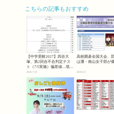
こちらの記事もおすすめ
【中学受験2027】四谷大
高校囲碁全国大会、
塚、第2回合不合判定テス
は灘・南山女子部が
ト（7/5実施）偏差値…筑駒
74・桜蔭70＜PR＞
2026.7.10
2026.8.5