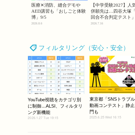
医療✕消防、縫合デモや
【中学受験2027】人
AED講習も「おしごと体験
併願先は…四谷大塚「
博」9/5
回合不合判定テスト
2026.8.6
2026.7.16
フィルタリング（安心・安全）
東京都「SNSトラブ
YouTube視聴をカテゴリ別
動画コンテスト」静止
に制御…ALSI、フィルタリ
門も
ング新機能
2025.6.25 Wed 16:15
2026.1.27 Tue 19:15