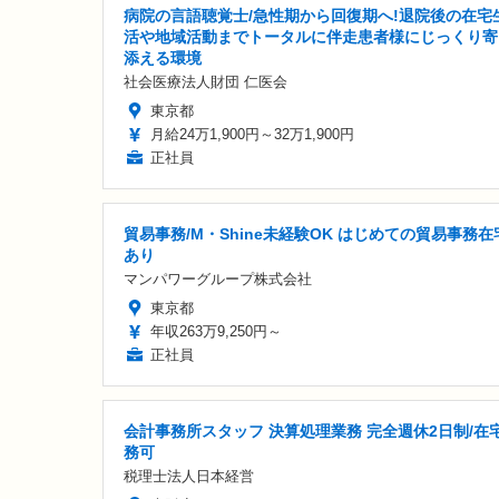
病院の言語聴覚士/急性期から回復期へ!退院後の在宅
活や地域活動までトータルに伴走患者様にじっくり寄
添える環境
社会医療法人財団 仁医会
東京都
月給24万1,900円～32万1,900円
正社員
貿易事務/M・Shine未経験OK はじめての貿易事務在
あり
マンパワーグループ株式会社
東京都
年収263万9,250円～
正社員
会計事務所スタッフ 決算処理業務 完全週休2日制/在
務可
税理士法人日本経営