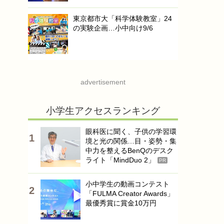
東京都市大「科学体験教室」24
の実験企画…小中向け9/6
advertisement
小学生アクセスランキング
眼科医に聞く、子供の学習環
境と光の関係…目・姿勢・集
中力を整えるBenQのデスク
ライト「MindDuo 2」
PR
小中学生の動画コンテスト
「FULMA Creator Awards」
最優秀賞に賞金10万円