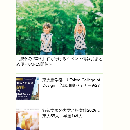
【夏休み2026】すぐ行けるイベント情報おまと
め便＜8/9-15開催＞
東大新学部「UTokyo College of
Design」入試攻略セミナー9/27
行知学園の大学合格実績2026…
東大55人、早慶149人