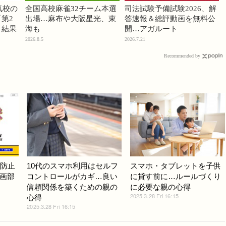
気校の
全国高校麻雀32チーム本選
司法試験予備試験2026、解
第2
出場…麻布や大阪星光、東
答速報＆総評動画を無料公
」結果
海も
開…アガルート
2026.8.5
2026.7.21
Recommended by
ル防止
10代のスマホ利用はセルフ
スマホ・タブレットを子供
画部
コントロールがカギ…良い
に貸す前に…ルールづくり
信頼関係を築くための親の
に必要な親の心得
2025.3.28 Fri 16:15
心得
2025.3.28 Fri 16:15