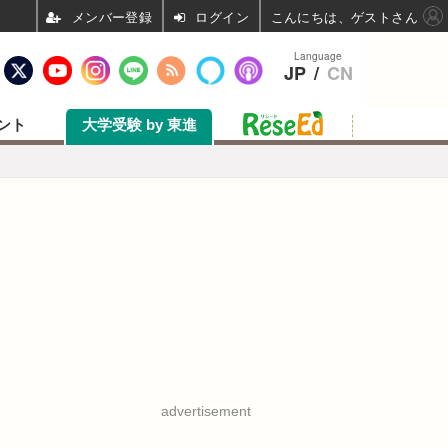
ログイン
こんにちは、ゲストさん
Language
JP
/
CN
ント
大学受験 by 東進
advertisement