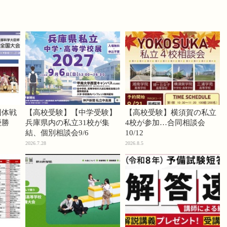
団体戦
【高校受験】【中学受験】
【高校受験】横須賀の私立
優勝
兵庫県内の私立31校が集
4校が参加…合同相談会
結、個別相談会9/6
10/12
2026.7.28
2026.8.5