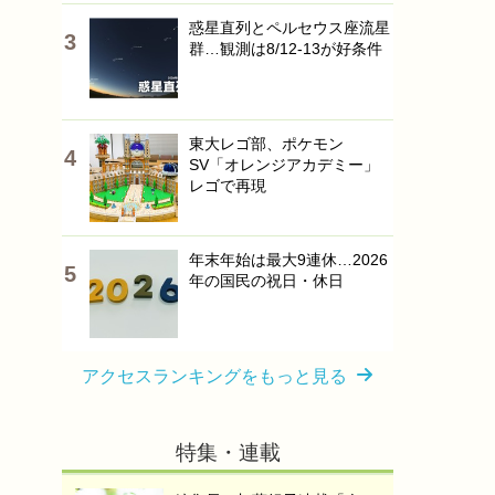
惑星直列とペルセウス座流星
群…観測は8/12-13が好条件
東大レゴ部、ポケモン
SV「オレンジアカデミー」
レゴで再現
年末年始は最大9連休…2026
年の国民の祝日・休日
アクセスランキングをもっと見る
特集・連載