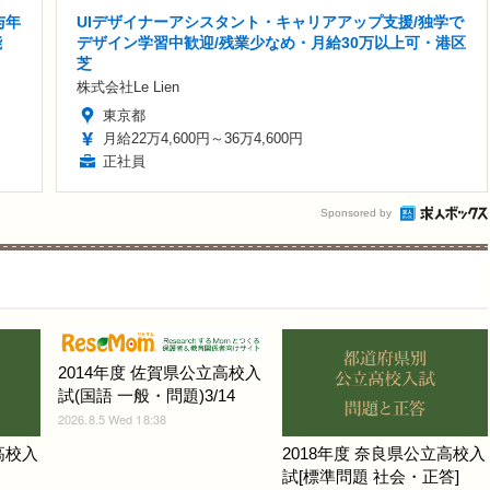
与年
UIデザイナーアシスタント・キャリアアップ支援/独学で
能
デザイン学習中歓迎/残業少なめ・月給30万以上可・港区
芝
株式会社Le Lien
東京都
月給22万4,600円～36万4,600円
正社員
Sponsored by
2014年度 佐賀県公立高校入
試(国語 一般・問題)3/14
2026.8.5 Wed 18:38
高校入
2018年度 奈良県公立高校入
試[標準問題 社会・正答]