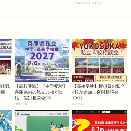
2026.8.4 Tue 20:4
団体戦
【高校受験】【中学受験】
【高校受験】横須賀の私立
優勝
兵庫県内の私立31校が集
4校が参加…合同相談会
結、個別相談会9/6
10/12
2026.7.28
2026.8.5