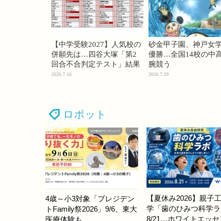
【中学受験2027】人気校の
砂金甲子園、神戸女
併願先は…四谷大塚「第2
優勝…全国14校の中
回合不合判定テスト」結果
腕競う
2026.7.16
2026.7.29
ロボット
【夏休み2026】親子
4歳～小3対象「プレジデン
学「歯のひみつ科学ラ
トFamily祭2026」9/6、東大
8/21…ホワイトエッ
医療体験も