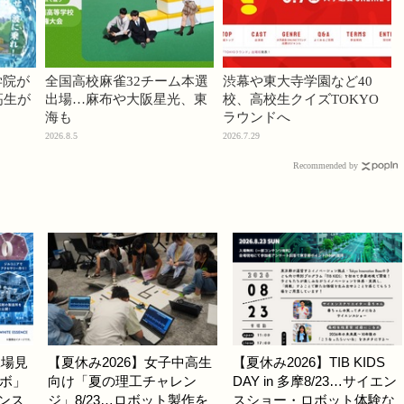
学院が
全国高校麻雀32チーム本選
渋幕や東大寺学園など40
高生が
出場…麻布や大阪星光、東
校、高校生クイズTOKYO
海も
ラウンドへ
2026.8.5
2026.7.29
Recommended by
工場見
【夏休み2026】女子中高生
【夏休み2026】TIB KIDS
ボ」
向け「夏の理工チャレン
DAY in 多摩8/23…サイエン
センス
ジ」8/23…ロボット製作を
スショー・ロボット体験な