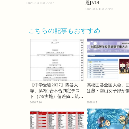
題]7/14
2026.8.4 Tue 22:37
2026.8.4 Tue 22:20
こちらの記事もおすすめ
【中学受験2027】四谷大
高校囲碁全国大会、
塚、第2回合不合判定テス
は灘・南山女子部が
ト（7/5実施）偏差値…筑駒
74・桜蔭70＜PR＞
2026.7.10
2026.8.5