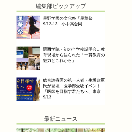
編集部ピックアップ
星野学園の文化祭「星華祭」
9/12-13…小中高合同
関西学院・初の全学校説明会…教
育現場から語られた「一貫教育の
魅力とこれから」
総合診療医の第一人者・生坂政臣
氏が登壇…医学部受験イベント
「医師を目指す君たちへ」東京
9/13
最新ニュース