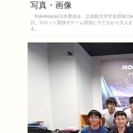
写真・画像
RoboMaster日本委員会、立命館大学学生団体Clou
日、ロボット競技やゲーム競技に子どもから大人までが親
る。