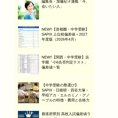
編集長・加藤紀子連載「今、
会いたい人」
NEW!!【首都圏・中学受験】
SAPIX 上位校偏差値＜2027
年度版（2026年4月）
NEW!!【関西・中学受験】浜
学園「小6合否判定テスト」
偏差値一覧
【中学受験の塾選び】
SAPIX・日能研・四谷大塚・
早稲アカ・エルカミノ・グノ
ーブルの特徴・費用と合格力
都道府県別 高校入試偏差値ラ