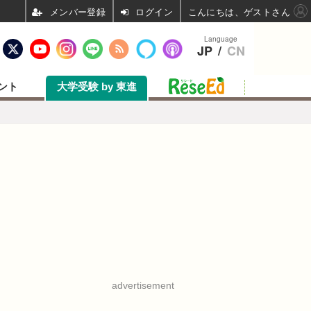
ログイン
こんにちは、ゲストさん
Language
JP
/
CN
ント
大学受験 by 東進
advertisement