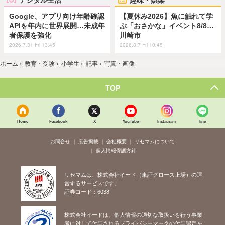
Google、アプリ向け年齢確認
【夏休み2026】魚に触れて学
APIを年内に世界展開…未成年
ぶ「おさかな」イベント8/8…
者保護を強化
川崎市
2026.7.31 Fri 13:45
2026.8.7 Fri 10:45
ホーム
›
教育・受験
›
小学生
›
記事
›
写真・画像
TOP
Home
Facebook
X
YouTube
Instagram
line
お問合せ
広告掲載
会社概要
リセマムについて
個人情報保護方針
リセマムは、株式会社イード（東証グロース上場）の運
営するサービスです。
証券コード：6038
株式会社イードは、個人情報の適切な取扱いを行う事業
者に対して付与されるプライバシーマークの付与認定を