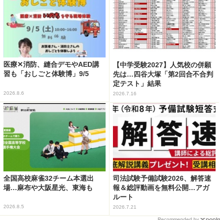
医療✕消防、縫合デモやAED講
【中学受験2027】人気校の併願
習も「おしごと体験博」9/5
先は…四谷大塚「第2回合不合判
定テスト」結果
2026.8.6
2026.7.16
全国高校麻雀32チーム本選出
司法試験予備試験2026、解答速
場…麻布や大阪星光、東海も
報＆総評動画を無料公開…アガ
ルート
2026.8.5
2026.7.21
Recommended by