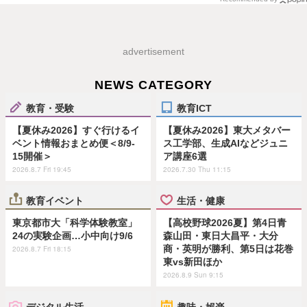
advertisement
NEWS CATEGORY
教育・受験
教育ICT
【夏休み2026】すぐ行けるイ
【夏休み2026】東大メタバー
ベント情報おまとめ便＜8/9-
ス工学部、生成AIなどジュニ
15開催＞
ア講座6選
2026.8.7 Fri 19:45
2026.7.30 Thu 11:15
教育イベント
生活・健康
東京都市大「科学体験教室」
【高校野球2026夏】第4日青
24の実験企画…小中向け9/6
森山田・東日大昌平・大分
商・英明が勝利、第5日は花巻
2026.8.7 Fri 18:15
東vs新田ほか
2026.8.9 Sun 9:15
デジタル生活
趣味・娯楽