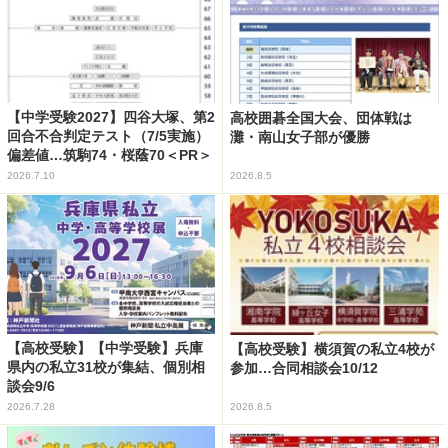
【中学受験2027】四谷大塚、第2
高校囲碁全国大会、団体戦は
回合不合判定テスト（7/5実施）
灘・南山女子部が優勝
偏差値…筑駒74・桜蔭70＜PR＞
2026.7.10
2026.8.5
【高校受験】【中学受験】兵庫
【高校受験】横須賀の私立4校が
県内の私立31校が集結、個別相
参加…合同相談会10/12
談会9/6
2026.7.28
2026.8.5