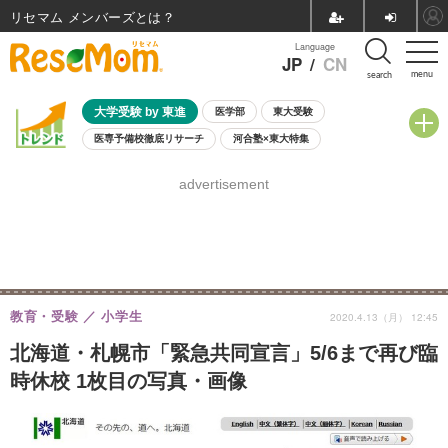
リセマム メンバーズ
Language
JP
/
CN
menu
search
大学受験 by 東進
医学部
東大受験
医専予備校徹底リサーチ
河合塾×東大特集
親子で考える大学選び
高校受験
中学受験
小学校受験
advertisement
共通テスト
夏休み
8月開催学校説明会・相談会
8月開催イベント・WS
全国公立高校 過去問
人気記事
自由研究教材（小学生向け）
自由研究教材（中学生向け）
ランキング
教育・受験
小学生
2020.4.13（月） 12:45
北海道・札幌市「緊急共同宣言」5/6まで再び臨
時休校 1枚目の写真・画像