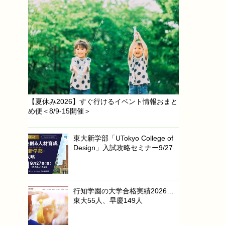
【夏休み2026】すぐ行けるイベント情報おまと
め便＜8/9-15開催＞
東大新学部「UTokyo College of
Design」入試攻略セミナー9/27
行知学園の大学合格実績2026…
東大55人、早慶149人