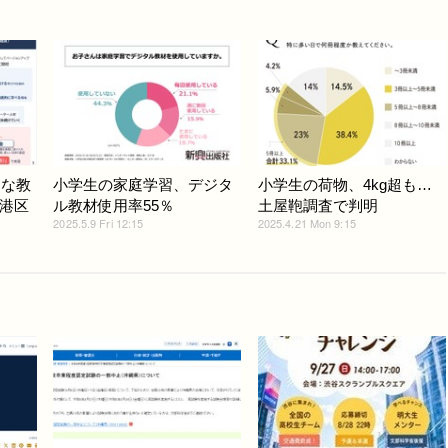
たな教
小学生の家庭学習、デジタ
小学生の荷物、4kg超も…
港区
ル教材使用率55％
土屋鞄調査で判明
2025.5.9 Fri 12:15
2025.4.21 Mon 9:15