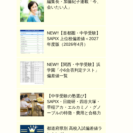
編集長・加藤紀子連載「今、
会いたい人」
NEW!!【首都圏・中学受験】
SAPIX 上位校偏差値＜2027
年度版（2026年4月）
NEW!!【関西・中学受験】浜
学園「小6合否判定テスト」
偏差値一覧
【中学受験の塾選び】
SAPIX・日能研・四谷大塚・
早稲アカ・エルカミノ・グノ
ーブルの特徴・費用と合格力
都道府県別 高校入試偏差値ラ