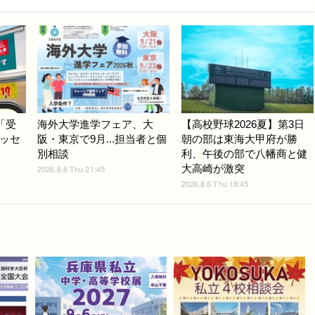
「受
海外大学進学フェア、大
【高校野球2026夏】第3日
ッセ
阪・東京で9月...担当者と個
朝の部は東海大甲府が勝
別相談
利、午後の部で八幡商と健
大高崎が激突
2026.8.6 Thu 21:45
2026.8.6 Thu 18:45