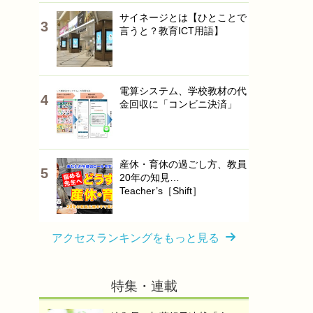
サイネージとは【ひとことで
言うと？教育ICT用語】
電算システム、学校教材の代
金回収に「コンビニ決済」
産休・育休の過ごし方、教員
20年の知見…
Teacher’s［Shift］
アクセスランキングをもっと見る
特集・連載