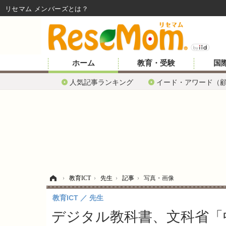
リセマム メンバーズ
ホーム
教育・受験
国
人気記事ランキング
イード・アワード（
ホーム
›
教育ICT
›
先生
›
記事
›
写真・画像
教育ICT
先生
デジタル教科書、文科省「