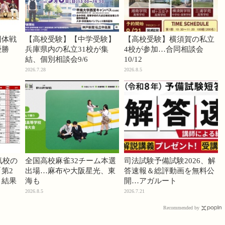
団体戦
【高校受験】【中学受験】
【高校受験】横須賀の私立
優勝
兵庫県内の私立31校が集
4校が参加…合同相談会
結、個別相談会9/6
10/12
2026.7.28
2026.8.5
気校の
全国高校麻雀32チーム本選
司法試験予備試験2026、解
第2
出場…麻布や大阪星光、東
答速報＆総評動画を無料公
」結果
海も
開…アガルート
2026.8.5
2026.7.21
Recommended by