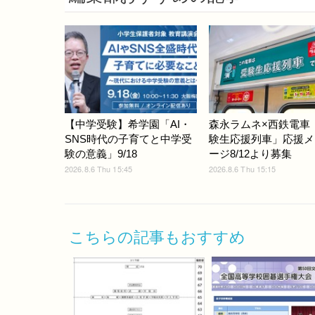
【中学受験】希学園「AI・
森永ラムネ×西鉄電車
SNS時代の子育てと中学受
験生応援列車」応援メ
験の意義」9/18
ージ8/12より募集
2026.8.6 Thu 15:45
2026.8.6 Thu 15:15
こちらの記事もおすすめ