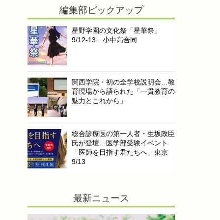
編集部ピックアップ
星野学園の文化祭「星華祭」
9/12-13…小中高合同
関西学院・初の全学校説明会…教
育現場から語られた「一貫教育の
魅力とこれから」
総合診療医の第一人者・生坂政臣
氏が登壇…医学部受験イベント
「医師を目指す君たちへ」東京
9/13
最新ニュース