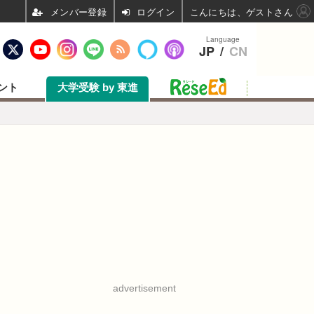
ログイン
こんにちは、ゲストさん
Language
JP
/
CN
ント
大学受験 by 東進
advertisement