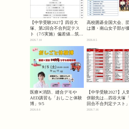
【中学受験2027】四谷大
高校囲碁全国大会、
塚、第2回合不合判定テス
は灘・南山女子部が
ト（7/5実施）偏差値…筑駒
74・桜蔭70＜PR＞
2026.7.10
2026.8.5
医療✕消防、縫合デモや
【中学受験2027】人
AED講習も「おしごと体験
併願先は…四谷大塚「
博」9/5
回合不合判定テスト
2026.8.6
2026.7.16