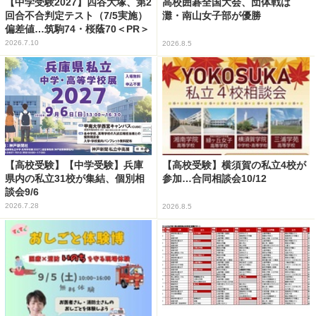
【中学受験2027】四谷大塚、第2
高校囲碁全国大会、団体戦は
回合不合判定テスト（7/5実施）
灘・南山女子部が優勝
偏差値…筑駒74・桜蔭70＜PR＞
2026.7.10
2026.8.5
【高校受験】【中学受験】兵庫
【高校受験】横須賀の私立4校が
県内の私立31校が集結、個別相
参加…合同相談会10/12
談会9/6
2026.7.28
2026.8.5