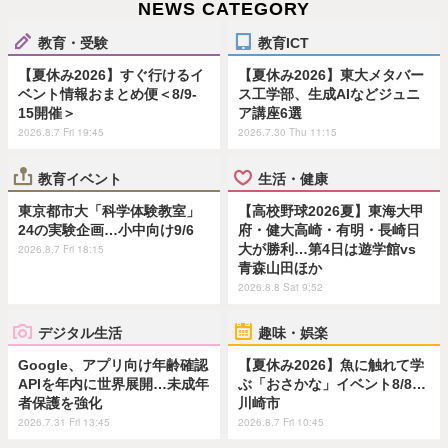
NEWS CATEGORY
教育・受験
教育ICT
【夏休み2026】すぐ行けるイ
【夏休み2026】東大メタバー
ベント情報おまとめ便＜8/9-
ス工学部、生成AIなどジュニ
15開催＞
ア講座6選
2026.8.7 Fri 19:45
2026.7.30 Thu 11:15
教育イベント
生活・健康
東京都市大「科学体験教室」
【高校野球2026夏】東海大甲
24の実験企画…小中向け9/6
府・健大高崎・有明・長崎日
大が勝利…第4日は遊学館vs
2026.8.7 Fri 18:15
青森山田ほか
2026.8.8 Sat 9:52
デジタル生活
趣味・娯楽
Google、アプリ向け年齢確認
【夏休み2026】魚に触れて学
APIを年内に世界展開…未成年
ぶ「おさかな」イベント8/8…
者保護を強化
川崎市
2026.7.31 Fri 13:45
2026.8.7 Fri 10:45