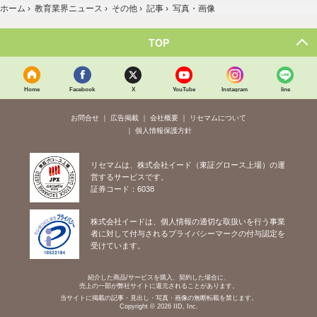
ホーム
›
教育業界ニュース
›
その他
›
記事
›
写真・画像
TOP
Home
Facebook
X
YouTube
Instagram
line
お問合せ
広告掲載
会社概要
リセマムについて
個人情報保護方針
リセマムは、株式会社イード（東証グロース上場）の運
営するサービスです。
証券コード：6038
株式会社イードは、個人情報の適切な取扱いを行う事業
者に対して付与されるプライバシーマークの付与認定を
受けています。
紹介した商品/サービスを購入、契約した場合に、
売上の一部が弊社サイトに還元されることがあります。
当サイトに掲載の記事・見出し・写真・画像の無断転載を禁じます。
Copyright © 2026 IID, Inc.