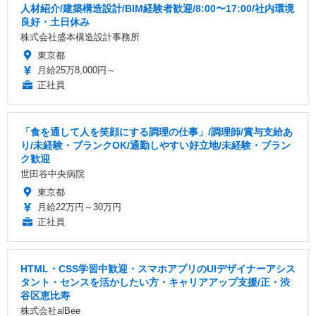
人材紹介/建築構造設計/BIM経験者歓迎/8:00〜17:00/社内環境
良好・土日休み
株式会社盛本構造設計事務所
東京都
月給25万8,000円～
正社員
「食を通して人を笑顔にする調理の仕事」/調理師/賞与支給あ
り/未経験・ブランクOK/通勤しやすい好立地/未経験・ブラン
ク歓迎
世田谷中央病院
東京都
月給22万円～30万円
正社員
HTML・CSS学習中歓迎・スマホアプリのUIデザイナーアシス
タント・センスを活かしたい方・キャリアアップ支援/正・渋
谷区恵比寿
株式会社alBee