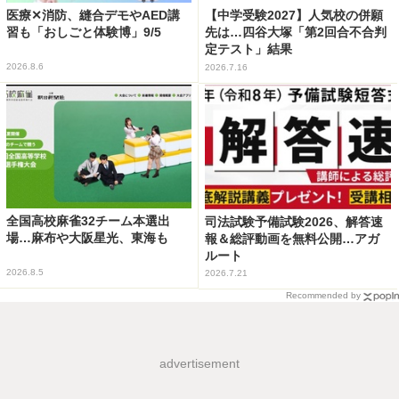
医療✕消防、縫合デモやAED講
【中学受験2027】人気校の併願
習も「おしごと体験博」9/5
先は…四谷大塚「第2回合不合判
定テスト」結果
2026.8.6
2026.7.16
全国高校麻雀32チーム本選出
司法試験予備試験2026、解答速
場…麻布や大阪星光、東海も
報＆総評動画を無料公開…アガ
ルート
2026.8.5
2026.7.21
Recommended by
advertisement