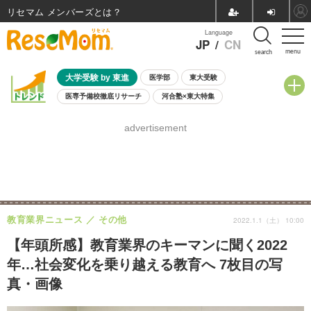
リセマム メンバーズ
Language
JP
/
CN
menu
search
大学受験 by 東進
医学部
東大受験
医専予備校徹底リサーチ
河合塾×東大特集
親子で考える大学選び
高校受験
中学受験
小学校受験
advertisement
共通テスト
夏休み
8月開催学校説明会・相談会
8月開催イベント・WS
全国公立高校 過去問
人気記事
自由研究教材（小学生向け）
自由研究教材（中学生向け）
ランキング
教育業界ニュース
その他
2022.1.1（土） 10:00
【年頭所感】教育業界のキーマンに聞く2022
年…社会変化を乗り越える教育へ 7枚目の写
真・画像