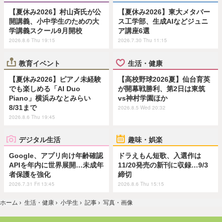
【夏休み2026】村山斉氏が公
【夏休み2026】東大メタバー
開講義、小中学生のための大
ス工学部、生成AIなどジュニ
学講義スクール9月開校
ア講座6選
2026.8.6 Thu 19:15
2026.7.30 Thu 11:15
教育イベント
生活・健康
【夏休み2026】ピアノ未経験
【高校野球2026夏】仙台育英
でも楽しめる「AI Duo
が開幕戦勝利、第2日は東筑
Piano」横浜みなとみらい
vs神村学園ほか
8/31まで
2026.8.5 Wed 20:32
2026.8.6 Thu 19:45
デジタル生活
趣味・娯楽
Google、アプリ向け年齢確認
ドラえもん短歌、入選作は
APIを年内に世界展開…未成年
11/20発売の新刊に収録…9/3
者保護を強化
締切
2026.7.31 Fri 13:45
2026.8.6 Thu 15:15
ホーム
›
生活・健康
›
小学生
›
記事
›
写真・画像