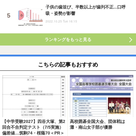
子供の歯並び、半数以上が歯列不正...口呼
吸・姿勢が影響
2022.10.25 Tue 16:15
ランキングをもっと見る
こちらの記事もおすすめ
【中学受験2027】四谷大塚、第2
高校囲碁全国大会、団体戦は
回合不合判定テスト（7/5実施）
灘・南山女子部が優勝
偏差値…筑駒74・桜蔭70＜PR＞