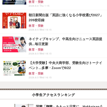
教育・受験
2026.8.6 Thu 1:15
朝日新聞出版「英語に強くなる小学校選び2027」
209校収録
教育・受験
2026.8.5 Wed 19:15
ネイティブキャンプ、中高生向けニュース英語提
供...毎日更新
教育・受験
2026.8.5 Wed 18:15
【大学受験】中央大商学部、受験生向けトークイ
ベント...多摩・Zoomで8/22
教育・受験
2026.8.5 Wed 16:15
小学生アクセスランキング
国菌「麹菌」をもっと日常に…Hakkaisan八