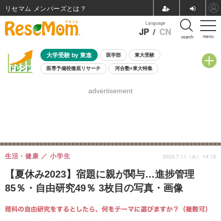
リセマム メンバーズ
Language
JP
/
CN
menu
search
大学受験 by 東進
医学部
東大受験
医専予備校徹底リサーチ
河合塾×東大特集
親子で考える大学選び
高校受験
中学受験
小学校受験
advertisement
共通テスト
夏休み
8月開催学校説明会・相談会
8月開催イベント・WS
全国公立高校 過去問
人気記事
自由研究教材（小学生向け）
自由研究教材（中学生向け）
ランキング
生活・健康
小学生
2023.7.11（火） 14:15
【夏休み2023】宿題に親が関与…進捗管理
85％・自由研究49％ 3枚目の写真・画像