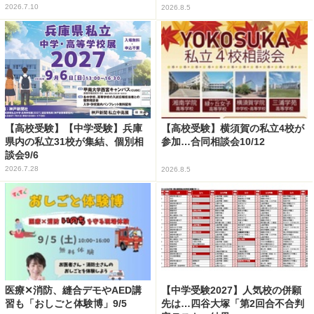
2026.7.10
2026.8.5
【高校受験】【中学受験】兵庫
【高校受験】横須賀の私立4校が
県内の私立31校が集結、個別相
参加…合同相談会10/12
談会9/6
2026.7.28
2026.8.5
医療✕消防、縫合デモやAED講
【中学受験2027】人気校の併願
習も「おしごと体験博」9/5
先は…四谷大塚「第2回合不合判