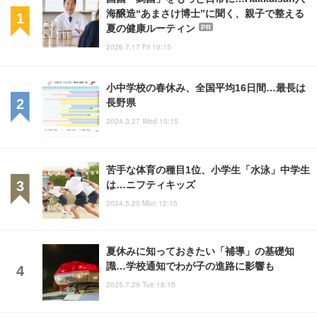
海醸造“あまさけ博士”に聞く、親子で整える
夏の健康ルーティン
PR
2026.7.17 Fri 10:15
小中学校の春休み、全国平均16日間…最長は
長野県
2024.3.27 Wed 15:15
苦手な体育の種目1位、小学生「水泳」中学生
は…ニフティキッズ
2024.5.20 Mon 12:15
夏休みに知っておきたい「補導」の基礎知
識…学校通知でわが子の進路に影響も
2025.7.29 Tue 18:15