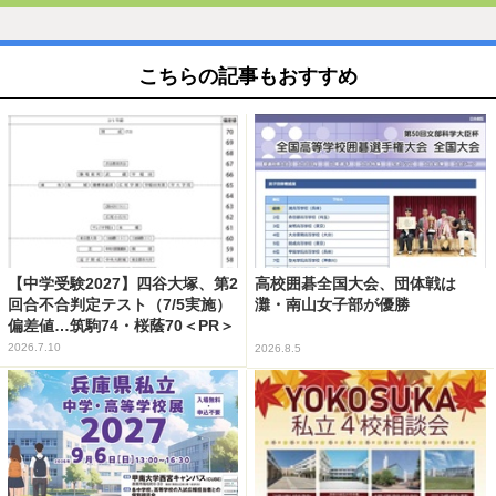
こちらの記事もおすすめ
【中学受験2027】四谷大塚、第2
高校囲碁全国大会、団体戦は
回合不合判定テスト（7/5実施）
灘・南山女子部が優勝
偏差値…筑駒74・桜蔭70＜PR＞
2026.7.10
2026.8.5