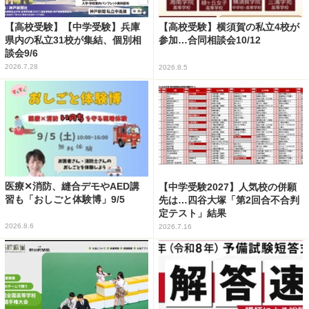
【高校受験】【中学受験】兵庫
【高校受験】横須賀の私立4校が
県内の私立31校が集結、個別相
参加…合同相談会10/12
談会9/6
2026.7.28
2026.8.5
医療✕消防、縫合デモやAED講
【中学受験2027】人気校の併願
習も「おしごと体験博」9/5
先は…四谷大塚「第2回合不合判
定テスト」結果
2026.8.6
2026.7.16