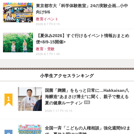
東京都市大「科学体験教室」24の実験企画...小中
向け9/6
教育イベント
2026.8.7 Fri 0:15
【夏休み2026】すぐ行けるイベント情報おまとめ
便<8/9-15開催>
教育・受験
2026.8.7 Fri 1:45
小学生アクセスランキング
国菌「麹菌」をもっと日常に…Hakkaisan八
海醸造“あまさけ博士”に聞く、親子で整える
夏の健康ルーティン
PR
2026.7.17 Fri 10:15
全国一斉「こどもの人権相談」強化週間9/2ま
で…夏休み明けに実施