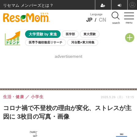
リセマム メンバーズ
Language
JP
/
CN
menu
search
大学受験 by 東進
医学部
東大受験
医専予備校徹底リサーチ
河合塾×東大特集
親子で考える大学選び
高校受験
中学受験
小学校受験
advertisement
共通テスト
夏休み
8月開催学校説明会・相談会
8月開催イベント・WS
全国公立高校 過去問
人気記事
自由研究教材（小学生向け）
自由研究教材（中学生向け）
ランキング
生活・健康
小学生
2025.5.26（月） 13:15
コロナ禍で不登校の理由が変化、ストレスが主
因に 3枚目の写真・画像