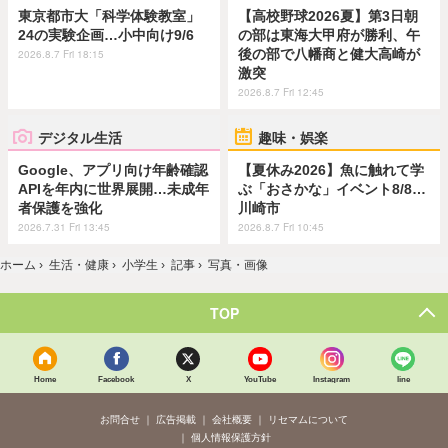
東京都市大「科学体験教室」
【高校野球2026夏】第3日朝
24の実験企画…小中向け9/6
の部は東海大甲府が勝利、午
後の部で八幡商と健大高崎が
2026.8.7 Fri 18:15
激突
2026.8.7 Fri 12:45
デジタル生活
趣味・娯楽
Google、アプリ向け年齢確認
【夏休み2026】魚に触れて学
APIを年内に世界展開…未成年
ぶ「おさかな」イベント8/8…
者保護を強化
川崎市
2026.7.31 Fri 13:45
2026.8.7 Fri 10:45
ホーム
›
生活・健康
›
小学生
›
記事
›
写真・画像
TOP
Home
Facebook
X
YouTube
Instagram
line
お問合せ
広告掲載
会社概要
リセマムについて
個人情報保護方針