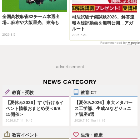
全国高校麻雀32チーム本選出
司法試験予備試験2026、解答速
場…麻布や大阪星光、東海も
報＆総評動画を無料公開…アガ
ルート
2026.8.5
2026.7.21
Recommended by
advertisement
NEWS CATEGORY
教育・受験
教育ICT
【夏休み2026】すぐ行けるイ
【夏休み2026】東大メタバー
ベント情報おまとめ便＜8/9-
ス工学部、生成AIなどジュニ
15開催＞
ア講座6選
2026.8.7 Fri 19:45
2026.7.30 Thu 11:15
教育イベント
生活・健康