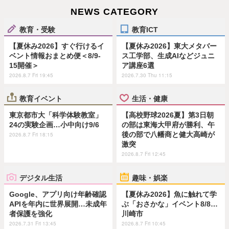
NEWS CATEGORY
教育・受験
教育ICT
【夏休み2026】すぐ行けるイ
【夏休み2026】東大メタバー
ベント情報おまとめ便＜8/9-
ス工学部、生成AIなどジュニ
15開催＞
ア講座6選
2026.8.7 Fri 19:45
2026.7.30 Thu 11:15
教育イベント
生活・健康
東京都市大「科学体験教室」
【高校野球2026夏】第3日朝
24の実験企画…小中向け9/6
の部は東海大甲府が勝利、午
後の部で八幡商と健大高崎が
2026.8.7 Fri 18:15
激突
2026.8.7 Fri 12:45
デジタル生活
趣味・娯楽
Google、アプリ向け年齢確認
【夏休み2026】魚に触れて学
APIを年内に世界展開…未成年
ぶ「おさかな」イベント8/8…
者保護を強化
川崎市
2026.7.31 Fri 13:45
2026.8.7 Fri 10:45