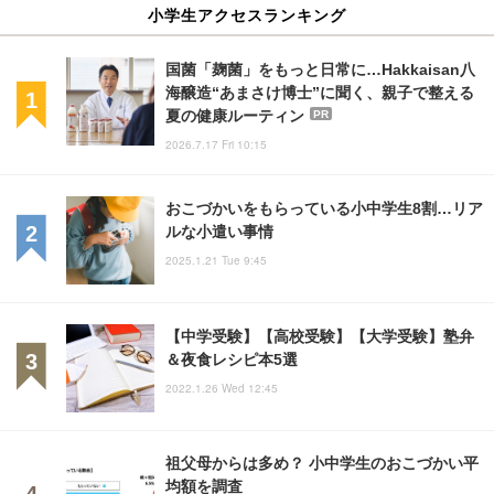
小学生アクセスランキング
国菌「麹菌」をもっと日常に…Hakkaisan八
海醸造“あまさけ博士”に聞く、親子で整える
夏の健康ルーティン
PR
2026.7.17 Fri 10:15
おこづかいをもらっている小中学生8割…リア
ルな小遣い事情
2025.1.21 Tue 9:45
【中学受験】【高校受験】【大学受験】塾弁
＆夜食レシピ本5選
2022.1.26 Wed 12:45
祖父母からは多め？ 小中学生のおこづかい平
均額を調査