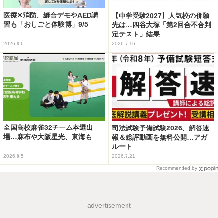
医療✕消防、縫合デモやAED講
【中学受験2027】人気校の併願
習も「おしごと体験博」9/5
先は…四谷大塚「第2回合不合判
定テスト」結果
2026.8.6
2026.7.16
全国高校麻雀32チーム本選出
司法試験予備試験2026、解答速
場…麻布や大阪星光、東海も
報＆総評動画を無料公開…アガ
ルート
2026.8.5
2026.7.21
Recommended by
advertisement