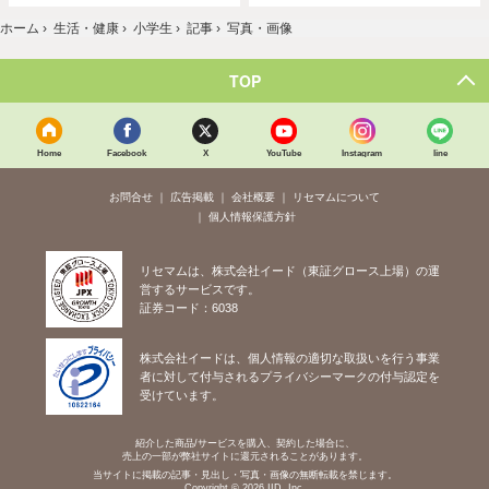
ホーム
›
生活・健康
›
小学生
›
記事
›
写真・画像
TOP
Home
Facebook
X
YouTube
Instagram
line
お問合せ
広告掲載
会社概要
リセマムについて
個人情報保護方針
リセマムは、株式会社イード（東証グロース上場）の運
営するサービスです。
証券コード：6038
株式会社イードは、個人情報の適切な取扱いを行う事業
者に対して付与されるプライバシーマークの付与認定を
受けています。
紹介した商品/サービスを購入、契約した場合に、
売上の一部が弊社サイトに還元されることがあります。
当サイトに掲載の記事・見出し・写真・画像の無断転載を禁じます。
Copyright © 2026 IID, Inc.