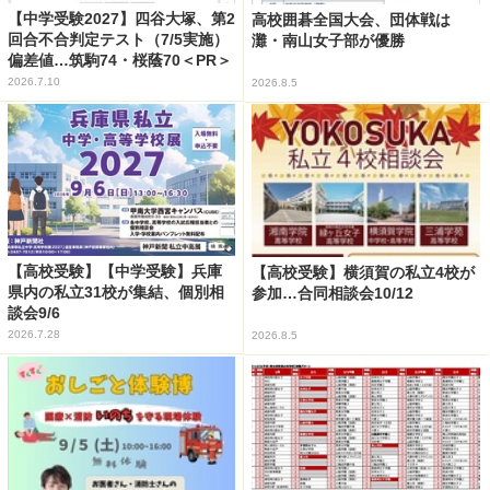
【中学受験2027】四谷大塚、第2
高校囲碁全国大会、団体戦は
回合不合判定テスト（7/5実施）
灘・南山女子部が優勝
偏差値…筑駒74・桜蔭70＜PR＞
2026.7.10
2026.8.5
【高校受験】【中学受験】兵庫
【高校受験】横須賀の私立4校が
県内の私立31校が集結、個別相
参加…合同相談会10/12
談会9/6
2026.7.28
2026.8.5