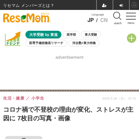
リセマム メンバーズ
Language
JP
/
CN
menu
search
大学受験 by 東進
医学部
東大受験
医専予備校徹底リサーチ
河合塾×東大特集
親子で考える大学選び
高校受験
中学受験
小学校受験
advertisement
共通テスト
夏休み
8月開催学校説明会・相談会
8月開催イベント・WS
全国公立高校 過去問
人気記事
自由研究教材（小学生向け）
自由研究教材（中学生向け）
ランキング
生活・健康
小学生
2025.5.26（月） 13:15
コロナ禍で不登校の理由が変化、ストレスが主
因に 7枚目の写真・画像