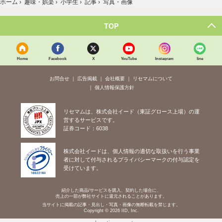
ホーム
›
趣味・娯楽
›
小学生
›
記事
›
写真・画像
TOP
Home
Facebook
X
YouTube
Instagram
line
お問合せ
広告掲載
会社概要
リセマムについて
個人情報保護方針
リセマムは、株式会社イード（東証グロース上場）の運
営するサービスです。
証券コード：6038
株式会社イードは、個人情報の適切な取扱いを行う事業
者に対して付与されるプライバシーマークの付与認定を
受けています。
紹介した商品/サービスを購入、契約した場合に、
売上の一部が弊社サイトに還元されることがあります。
当サイトに掲載の記事・見出し・写真・画像の無断転載を禁じます。
Copyright © 2026 IID, Inc.