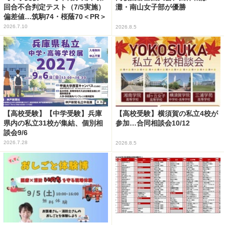
回合不合判定テスト（7/5実施）
灘・南山女子部が優勝
偏差値…筑駒74・桜蔭70＜PR＞
2026.7.10
2026.8.5
【高校受験】【中学受験】兵庫
【高校受験】横須賀の私立4校が
県内の私立31校が集結、個別相
参加…合同相談会10/12
談会9/6
2026.7.28
2026.8.5