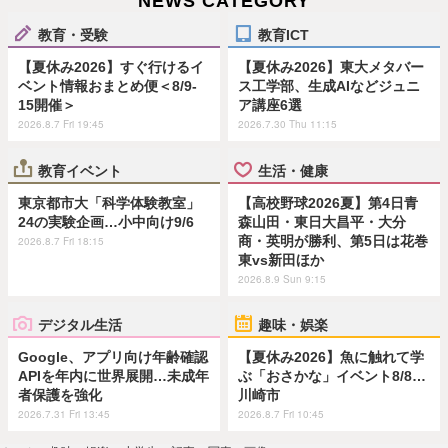
NEWS CATEGORY
教育・受験
教育ICT
【夏休み2026】すぐ行けるイ
【夏休み2026】東大メタバー
ベント情報おまとめ便＜8/9-
ス工学部、生成AIなどジュニ
15開催＞
ア講座6選
2026.8.7 Fri 19:45
2026.7.30 Thu 11:15
教育イベント
生活・健康
東京都市大「科学体験教室」
【高校野球2026夏】第4日青
24の実験企画…小中向け9/6
森山田・東日大昌平・大分
商・英明が勝利、第5日は花巻
2026.8.7 Fri 18:15
東vs新田ほか
2026.8.9 Sun 9:15
デジタル生活
趣味・娯楽
Google、アプリ向け年齢確認
【夏休み2026】魚に触れて学
APIを年内に世界展開…未成年
ぶ「おさかな」イベント8/8…
者保護を強化
川崎市
2026.7.31 Fri 13:45
2026.8.7 Fri 10:45