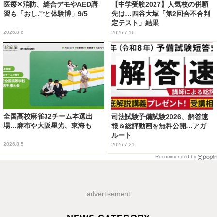
医療✕消防、縫合デモやAED講
【中学受験2027】人気校の併願
習も「おしごと体験博」9/5
先は…四谷大塚「第2回合不合判
定テスト」結果
2026.8.6
2026.7.16
全国高校麻雀32チーム本選出
司法試験予備試験2026、解答速
場…麻布や大阪星光、東海も
報＆総評動画を無料公開…アガ
ルート
2026.8.5
2026.7.21
Recommended by
advertisement