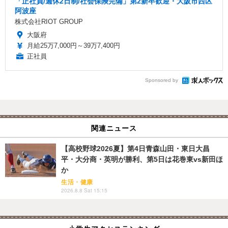
「正社員/週休2日制/社会保険完備」第2新卒歓迎・大阪市西区
阿波座
株式会社RIOT GROUP
大阪府
月給25万7,000円～39万7,400円
正社員
Sponsored by
関連ニュース
【高校野球2026夏】第4日青森山田・東日大昌
平・大分商・英明が勝利、第5日は花巻東vs新田ほ
か
生活・健康
2026.8.8 Sat 15:15