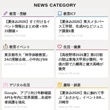
NEWS CATEGORY
教育・受験
教育ICT
【夏休み2026】すぐ行けるイ
【夏休み2026】東大メタバー
ベント情報おまとめ便＜8/9-
ス工学部、生成AIなどジュニ
15開催＞
ア講座6選
2026.8.7 Fri 19:45
2026.7.30 Thu 11:15
教育イベント
生活・健康
東京都市大「科学体験教室」
【高校野球2026夏】第3日朝
24の実験企画…小中向け9/6
の部は東海大甲府が勝利、午
後の部で八幡商と健大高崎が
2026.8.7 Fri 18:15
激突
2026.8.7 Fri 12:45
デジタル生活
趣味・娯楽
Google、アプリ向け年齢確認
【夏休み2026】魚に触れて学
APIを年内に世界展開…未成年
ぶ「おさかな」イベント8/8…
者保護を強化
川崎市
2026.7.31 Fri 13:45
2026.8.7 Fri 10:45