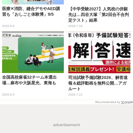
医療✕消防、縫合デモやAED講
【中学受験2027】人気校の併願
習も「おしごと体験博」9/5
先は…四谷大塚「第2回合不合判
定テスト」結果
2026.8.6
2026.7.16
全国高校麻雀32チーム本選出
司法試験予備試験2026、解答速
場…麻布や大阪星光、東海も
報＆総評動画を無料公開…アガ
ルート
2026.8.5
2026.7.21
Recommended by
advertisement