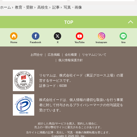
ホーム
›
教育・受験
›
高校生
›
記事
›
写真・画像
TOP
Home
Facebook
X
YouTube
Instagram
line
お問合せ
広告掲載
会社概要
リセマムについて
個人情報保護方針
リセマムは、株式会社イード（東証グロース上場）の運
営するサービスです。
証券コード：6038
株式会社イードは、個人情報の適切な取扱いを行う事業
者に対して付与されるプライバシーマークの付与認定を
受けています。
紹介した商品/サービスを購入、契約した場合に、
売上の一部が弊社サイトに還元されることがあります。
当サイトに掲載の記事・見出し・写真・画像の無断転載を禁じます。
Copyright © 2026 IID, Inc.