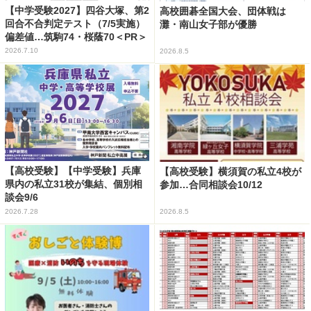
【中学受験2027】四谷大塚、第2
高校囲碁全国大会、団体戦は
回合不合判定テスト（7/5実施）
灘・南山女子部が優勝
偏差値…筑駒74・桜蔭70＜PR＞
2026.7.10
2026.8.5
【高校受験】【中学受験】兵庫
【高校受験】横須賀の私立4校が
県内の私立31校が集結、個別相
参加…合同相談会10/12
談会9/6
2026.7.28
2026.8.5