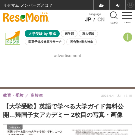
リセマム メンバーズ
Language
JP
/
CN
menu
search
大学受験 by 東進
医学部
東大受験
医専予備校徹底リサーチ
河合塾×東大特集
親子で考える大学選び
高校受験
中学受験
小学校受験
advertisement
共通テスト
夏休み
8月開催学校説明会・相談会
8月開催イベント・WS
全国公立高校 過去問
人気記事
自由研究教材（小学生向け）
自由研究教材（中学生向け）
ランキング
教育・受験
高校生
2026.6.4（木） 17:15
【大学受験】英語で学べる大学ガイド無料公
開…帰国子女アカデミー 2枚目の写真・画像