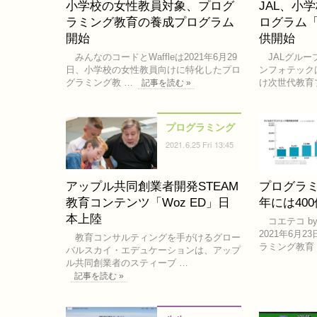
小学校の女性教員対象、プログ
JAL、小
ラミング教育の養成プログラム
ログラム「J
開始
供開始
みんなのコードとWaffleは2021年6月29
JALグループ
日、小学校の女性教員向けに特化したプロ
ンフォテックは
グラミング教 …
け次世代教育
記事を読む »
プログラミング
2021.6.25 Fri 13:45
アップル共同創業者開発STEAM
プログラミ
教育コンテンツ「Woz ED」日
年には40
本上陸
コエテコ b
2021年6月
教育コンサルティングを手がけるグロー
ラミング教育
バルスカイ・エデュケーションは、アップ
ル共同創業者のスティーブ …
記事を読む »