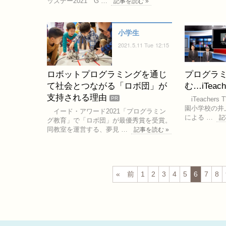
ッズデー2021 G …
記事を読む »
小学生
2021.5.11 Tue 12:15
ロボットプログラミングを通じ
プログラ
て社会とつながる「ロボ団」が
む…iTeach
支持される理由
iTeachers
PR
園小学校の井
イード・アワード2021「プログラミン
による …
記
グ教育」で「ロボ団」が最優秀賞を受賞。
同教室を運営する、夢見 …
記事を読む »
前
1
2
3
4
5
6
7
8