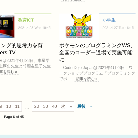
教育ICT
小学生
2021.4.28 Wed 19:45
2021.4.27 Tue 16:15
ミング的思考力を育
ポケモンのプログラミングWS、
ers TV
全国のコーダー道場で実施可能
に
 TVは2021年4月28日、東星学
上厚史先生と竹腰友里子先生
CoderDojo Japanは2021年4月23日、ワ
事を読む »
ークショッププログラム「プログラミング
でポ …
記事を読む »
9
10
11
20
30
40
次
最後
…
Page 6 of 45