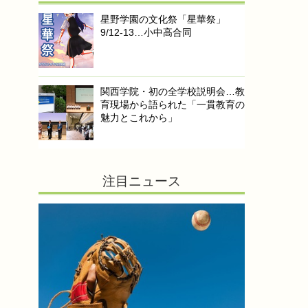
星野学園の文化祭「星華祭」
9/12-13…小中高合同
関西学院・初の全学校説明会…教
育現場から語られた「一貫教育の
魅力とこれから」
注目ニュース