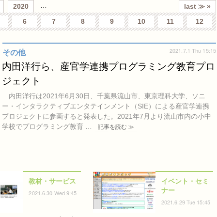
…
2020
last ≫ »
6
7
8
9
10
11
12
2021.7.1 Thu 15:15
その他
内田洋行ら、産官学連携プログラミング教育プロ
ジェクト
内田洋行は2021年6月30日、千葉県流山市、東京理科大学、ソニ
ー・インタラクティブエンタテインメント（SIE）による産官学連携
プロジェクトに参画すると発表した。2021年7月より流山市内の小中
学校でプログラミング教育 …
記事を読む ≫
教材・サービス
イベント・セミ
ナー
2021.6.30 Wed 9:45
2021.6.29 Tue 15:45