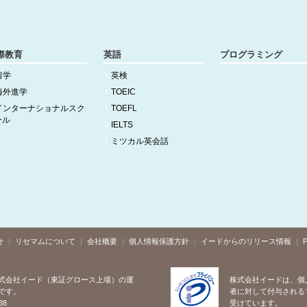
際教育
英語
プログラミング
留学
英検
海外進学
TOEIC
インターナショナルスク
TOEFL
ール
IELTS
ミツカル英会話
せ
リセマムについて
会社概要
個人情報保護方針
イードからのリリース情報
P
式会社イード（東証グロース上場）の運
株式会社イードは、個
です。
者に対して付与される
38
受けています。