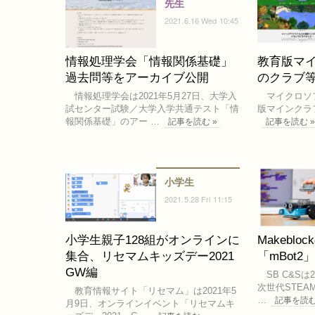
先生
2021.6.16 Wed 10:45
情報処理学会「情報関係基礎」
教育版マ
過去問等をアーカイブ公開
のクラブ
情報処理学会は2021年5月27日、大学入
マイクロソフト
試センター試験／大学入学共通テスト「情
版マインクラフト「
報関係基礎」のアー …
記事を読む »
記事を読む 
小学生
2021.5.28 Fri 11:15
小学生親子128組がオンラインに
Makebl
集合、リセマムキッズデー2021
「mBot2
GW編
SB C&Sは20
次世代STEA
教育情報サイト「リセマム」は2021年5
…
記事を読む
月9日、オンラインイベント「リセマムキ