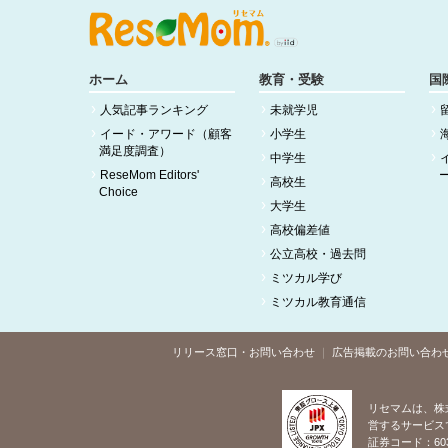
ホーム
教育・受験
国
人気記事ランキング
未就学児
イード・アワード（顧客
小学生
満足度調査）
中学生
ReseMom Editors'
高校生
Choice
大学生
高校偏差値
公立高校・過去問
ミツカル学び
ミツカル教育通信
リリース窓口・お問い合わせ
広告掲載のお問い合わ
リセマムは、株
営するサービス
証券コード：60