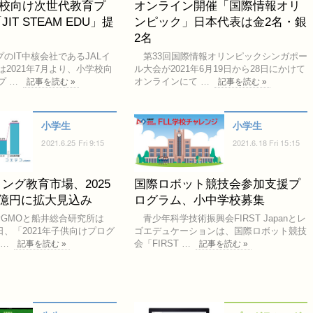
学校向け次世代教育プ
オンライン開催「国際情報オリ
IT STEAM EDU」提
ンピック」日本代表は金2名・銀
2名
のIT中核会社であるJALイ
第33回国際情報オリンピックシンガポー
2021年7月より、小学校向
ル大会が2021年6月19日から28日にかけて
プ …
オンラインにて …
記事を読む »
記事を読む »
小学生
小学生
2021.6.25 Fri 9:15
2021.6.18 Fri 15:15
ング教育市場、2025
国際ロボット競技会参加支援プ
0億円に拡大見込み
ログラム、小中学校募集
yGMOと船井総合研究所は
青少年科学技術振興会FIRST Japanとレ
23日、「2021年子供向けプログ
ゴエデュケーションは、国際ロボット競技
 …
会「FIRST …
記事を読む »
記事を読む »