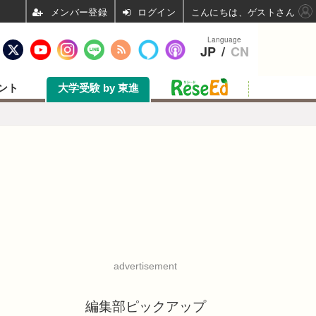
ログイン
こんにちは、ゲストさん
Language
JP
/
CN
ント
大学受験 by 東進
advertisement
編集部ピックアップ