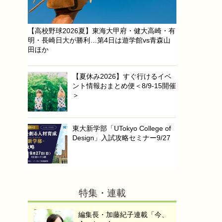
【高校野球2026夏】東海大甲府・健大高崎・有
明・長崎日大が勝利…第4日は遊学館vs青森山
田ほか
【夏休み2026】すぐ行けるイベ
ント情報おまとめ便＜8/9-15開催
＞
東大新学部「UTokyo College of
Design」入試攻略セミナー9/27
特集・連載
編集長・加藤紀子連載「今、